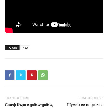
ТАГОВЕ
НБА
предишна статия
Следваща статия
Стеф Къри с дабъл-дабъл,
Шумен се подсили с