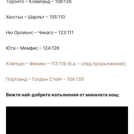
Торонто – Кливланд – 106:136
Хюстън – Шарлът – 105:110
Ню Орлиънс – Чикаго – 123:111
Юта – Мемфис – 124:126
Клипърс – Финикс – 113:116 (б.а. – след продължение);
Портланд – Голдън Стейт – 104:139
Вижте най-добрите изпълнения от миналата нощ: