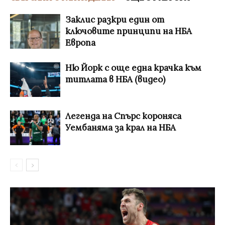
Заклис разкри един от
ключовите принципи на НБА
Европа
Ню Йорк с още една крачка към
титлата в НБА (видео)
Легенда на Спърс короняса
Уембаняма за крал на НБА