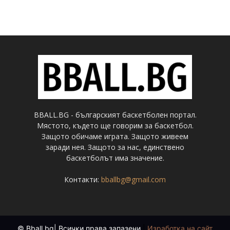
BBALL.BG - българският баскетболен портал.
Мястото, където ще говорим за баскетбол.
Защото обичаме играта. Защото живеем
заради нея. Защото за нас, единствено
баскетболът има значение.
Контакти:
bballbg@gmail.com
© Bball.bg| Всички права запазени
|
Изработка на сайт