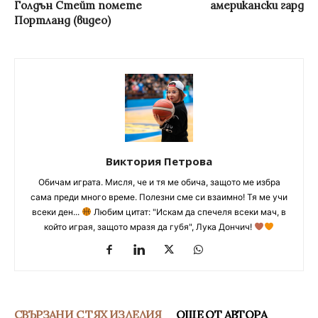
Голдън Стейт помете
американски гард
Портланд (видео)
Виктория Петрова
Обичам играта. Мисля, че и тя ме обича, защото ме избра
сама преди много време. Полезни сме си взаимно! Тя ме учи
всеки ден...
Любим цитат: "Искам да спечеля всеки мач, в
който играя, защото мразя да губя", Лука Дончич!
СВЪРЗАНИ С ТЯХ ИЗДЕЛИЯ
ОЩЕ ОТ АВТОРА