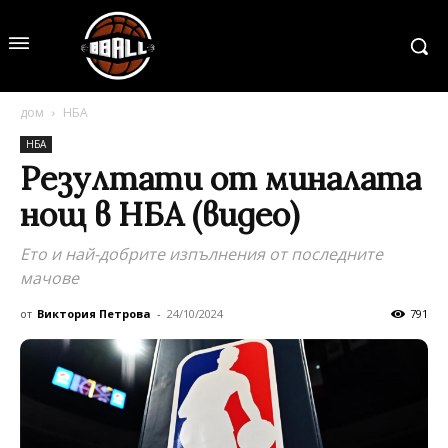
дом
НБА
НБА
Резултати от миналата
нощ в НБА (видео)
Ето и най-добрите изпълнения от последните
мачове
от
Виктория Петрова
-
24/10/2024
791