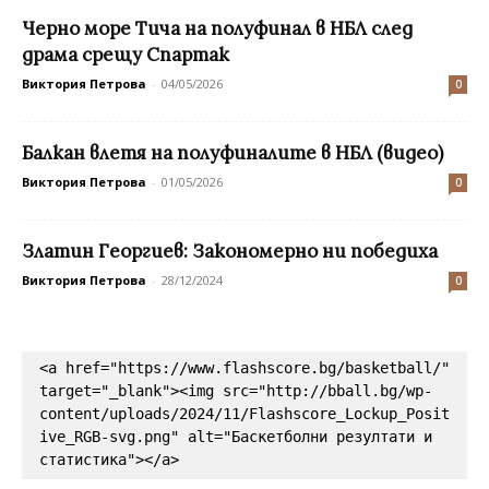
Черно море Тича на полуфинал в НБЛ след
драма срещу Спартак
Виктория Петрова
-
04/05/2026
0
Балкан влетя на полуфиналите в НБЛ (видео)
Виктория Петрова
-
01/05/2026
0
Златин Георгиев: Закономерно ни победиха
Виктория Петрова
-
28/12/2024
0
<a href="https://www.flashscore.bg/basketball/" 
target="_blank"><img src="http://bball.bg/wp-
content/uploads/2024/11/Flashscore_Lockup_Posit
ive_RGB-svg.png" alt="Баскетболни резултати и 
статистика"></a>