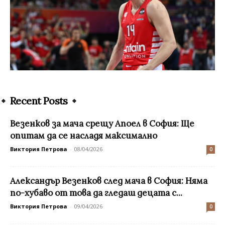
Recent Posts
Везенков за мача срещу Апоел в София: Ще
опитам да се насладя максимално
Виктория Петрова
-
08/04/2026
0
Александър Везенков след мача в София: Няма
по-хубаво от това да гледаш децата с...
Виктория Петрова
-
09/04/2026
0