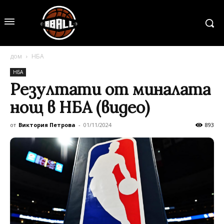
дом
НБА
НБА
Резултати от миналата
нощ в НБА (видео)
от
Виктория Петрова
-
01/11/2024
893