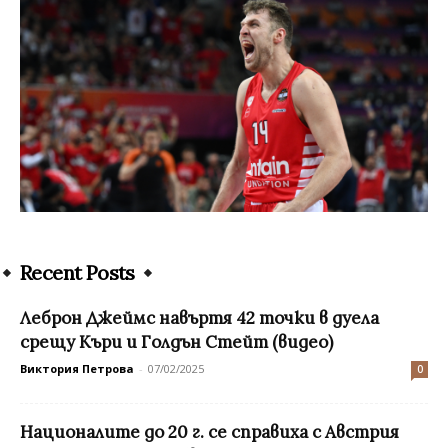
Recent Posts
Леброн Джеймс навъртя 42 точки в дуела
срещу Къри и Голдън Стейт (видео)
Виктория Петрова
-
07/02/2025
0
Националите до 20 г. се справиха с Австрия