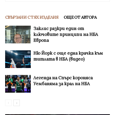
СВЪРЗАНИ С ТЯХ ИЗДЕЛИЯ
ОЩЕ ОТ АВТОРА
Заклис разкри един от
ключовите принципи на НБА
Европа
Ню Йорк с още една крачка към
титлата в НБА (видео)
Легенда на Спърс короняса
Уембаняма за крал на НБА