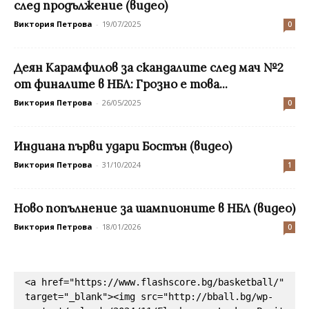
след продължение (видео)
Виктория Петрова
-
19/07/2025
0
Деян Карамфилов за скандалите след мач №2
от финалите в НБЛ: Грозно е това...
Виктория Петрова
-
26/05/2025
0
Индиана първи удари Бостън (видео)
Виктория Петрова
-
31/10/2024
1
Ново попълнение за шампионите в НБЛ (видео)
Виктория Петрова
-
18/01/2026
0
<a href="https://www.flashscore.bg/basketball/" 
target="_blank"><img src="http://bball.bg/wp-