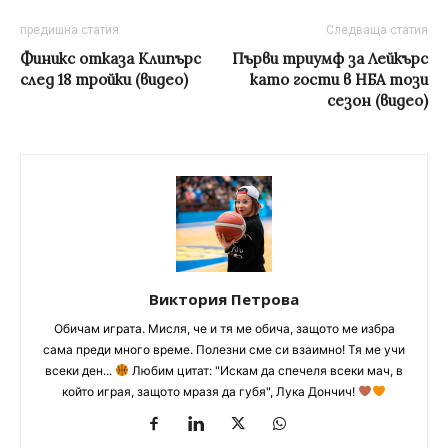
предишна статия
Следваща статия
Финикс отказа Клипърс
Първи триумф за Лейкърс
след 18 тройки (видео)
като гости в НБА този
сезон (видео)
Виктория Петрова
Обичам играта. Мисля, че и тя ме обича, защото ме избра
сама преди много време. Полезни сме си взаимно! Тя ме учи
всеки ден...
Любим цитат: "Искам да спечеля всеки мач, в
който играя, защото мразя да губя", Лука Дончич!