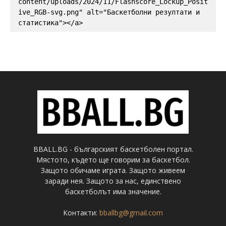
content/uploads/2024/11/Flashscore_Lockup_Posit
ive_RGB-svg.png" alt="Баскетболни резултати и 
статистика"></a>
BBALL.BG - българският баскетболен портал.
Мястото, където ще говорим за баскетбол.
Защото обичаме играта. Защото живеем
заради нея. Защото за нас, единствено
баскетболът има значение.
Контакти:
bballbg@gmail.com