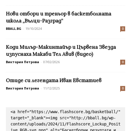
Нови отбори и треньор в баскетболната
школа „Вълци-Разград“
BBALL.BG
-
19/10/2024
0
Коди Милър-Макинтайър и Цървена Звезда
изпуснаха Макаби Тел Авив (видео)
Виктория Петрова
-
07/02/2026
0
Отиде си легендата Иван Евстатиев
Виктория Петрова
-
11/12/2025
0
<a href="https://www.flashscore.bg/basketball/" 
target="_blank"><img src="http://bball.bg/wp-
content/uploads/2024/11/Flashscore_Lockup_Posit
ive_RGB-svg.png" alt="Баскетболни резултати и 