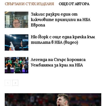
СВЪРЗАНИ С ТЯХ ИЗДЕЛИЯ
ОЩЕ ОТ АВТОРА
Заклис разкри един от
ключовите принципи на НБА
Европа
Ню Йорк с още една крачка към
титлата в НБА (видео)
Легенда на Спърс короняса
Уембаняма за крал на НБА