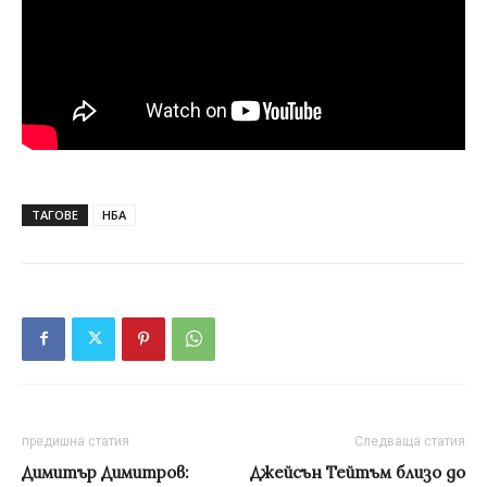
ТАГОВЕ
НБА
предишна статия
Следваща статия
Димитър Димитров:
Джейсън Тейтъм близо до