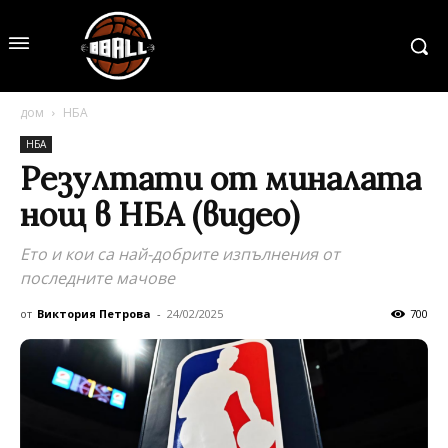
дом
НБА
НБА
Резултати от миналата
нощ в НБА (видео)
Ето и кои са най-добрите изпълнения от
последните мачове
от
Виктория Петрова
-
24/02/2025
700