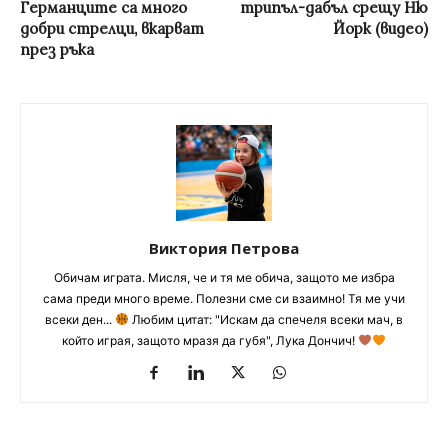
Германците са много
трипъл-дабъл срещу Ню
добри стрелци, вкарват
Йорк (видео)
през ръка
Виктория Петрова
Обичам играта. Мисля, че и тя ме обича, защото ме избра
сама преди много време. Полезни сме си взаимно! Тя ме учи
всеки ден...
Любим цитат: "Искам да спечеля всеки мач, в
който играя, защото мразя да губя", Лука Дончич!