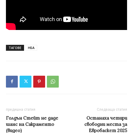
ТАГОВЕ
НБА
предишна статия
Следваща статия
Голдън Стейт не даде
Останаха четири
шанс на Сакраменто
свободни места за
(видео)
Евробаскет 2025