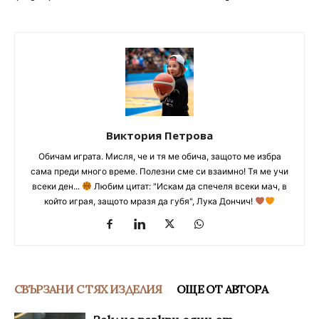
Виктория Петрова
Обичам играта. Мисля, че и тя ме обича, защото ме избра
сама преди много време. Полезни сме си взаимно! Тя ме учи
всеки ден...
Любим цитат: "Искам да спечеля всеки мач, в
който играя, защото мразя да губя", Лука Дончич!
СВЪРЗАНИ С ТЯХ ИЗДЕЛИЯ
ОЩЕ ОТ АВТОРА