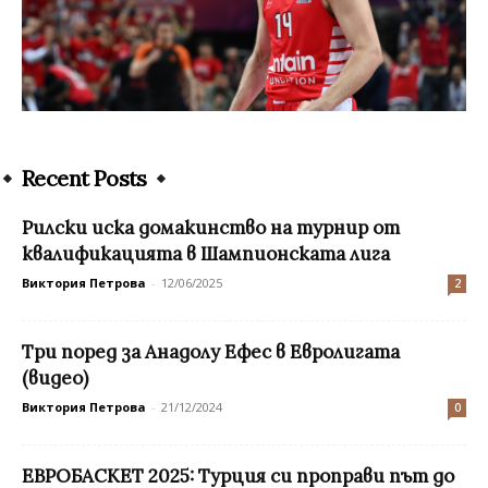
Recent Posts
Рилски иска домакинство на турнир от
квалификацията в Шампионската лига
Виктория Петрова
-
12/06/2025
2
Три поред за Анадолу Ефес в Евролигата
(видео)
Виктория Петрова
-
21/12/2024
0
ЕВРОБАСКЕТ 2025: Турция си проправи път до