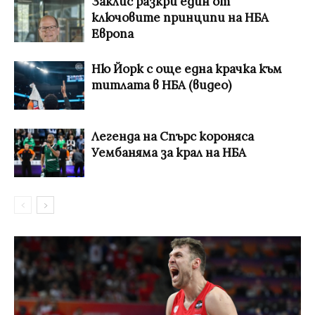
Заклис разкри един от
ключовите принципи на НБА
Европа
Ню Йорк с още една крачка към
титлата в НБА (видео)
Легенда на Спърс короняса
Уембаняма за крал на НБА