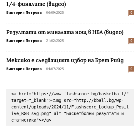
1/4-финалите (видео)
Виктория Петрова
-
06/09/2025
0
Резултати от миналата нощ в НБА (видео)
Виктория Петрова
-
21/02/2025
0
Мексико е следващият избор на Брет Рийд
Виктория Петрова
-
04/07/2025
0
<a href="https://www.flashscore.bg/basketball/" 
target="_blank"><img src="http://bball.bg/wp-
content/uploads/2024/11/Flashscore_Lockup_Posit
ive_RGB-svg.png" alt="Баскетболни резултати и 
статистика"></a>