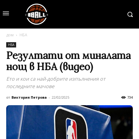
дом
НБА
НБА
Резултати от миналата
нощ в НБА (видео)
Ето и кои са най-добрите изпълнения от
последните мачове
от
Виктория Петрова
-
22/02/2025
734