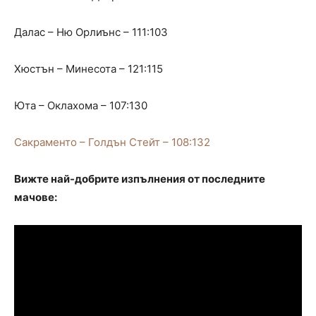
Далас – Ню Орлиънс – 111:103
Хюстън – Минесота – 121:115
Юта – Оклахома – 107:130
Сакраменто – Голдън Стейт – 108:132
Вижте най-добрите изпълнения от последните
мачове: