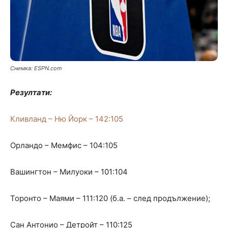
Снимка: ЕSPN.com
Резултати:
Кливланд – Ню Йорк – 142:105
Орландо – Мемфис – 104:105
Вашингтон – Милуоки – 101:104
Торонто – Маями – 111:120 (б.а. – след продължение);
Сан Антонио – Детройт – 110:125