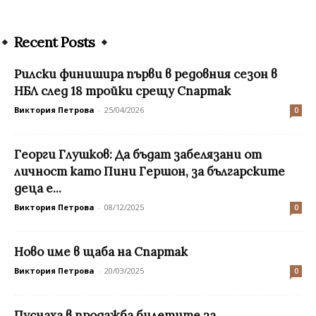
Recent Posts
Рилски финишира първи в редовния сезон в
НБЛ след 18 тройки срещу Спартак
Виктория Петрова
-
25/04/2026
0
Георги Глушков: Да бъдат забелязани от
личност като Пини Гершон, за българските
деца е...
Виктория Петрова
-
08/12/2025
0
Ново име в щаба на Спартак
Виктория Петрова
-
20/03/2025
0
Пуснаха в продажба билетите за