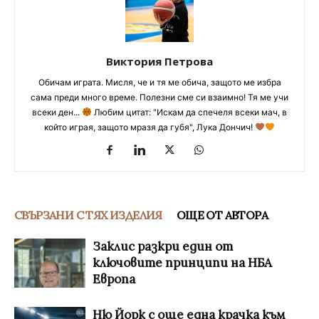
Виктория Петрова
Обичам играта. Мисля, че и тя ме обича, защото ме избра
сама преди много време. Полезни сме си взаимно! Тя ме учи
всеки ден...
Любим цитат: "Искам да спечеля всеки мач, в
който играя, защото мразя да губя", Лука Дончич!
СВЪРЗАНИ С ТЯХ ИЗДЕЛИЯ
ОЩЕ ОТ АВТОРА
Заклис разкри един от
ключовите принципи на НБА
Европа
Ню Йорк с още една крачка към