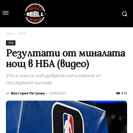
дом
НБА
НБА
Резултати от миналата
нощ в НБА (видео)
Ето и кои са най-добрите изпълнения от
последните мачове
от
Виктория Петрова
-
05/02/2025
875