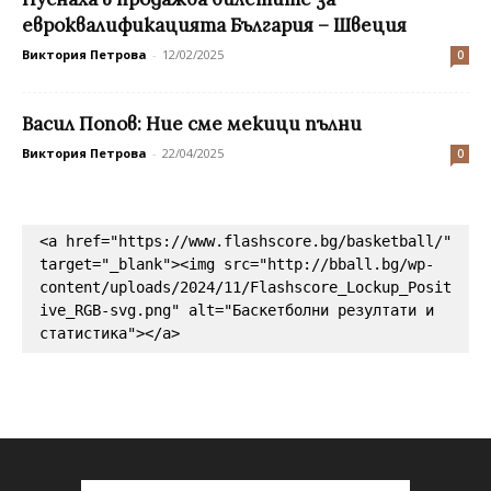
евроквалификацията България – Швеция
Виктория Петрова
-
12/02/2025
0
Васил Попов: Ние сме мекици пълни
Виктория Петрова
-
22/04/2025
0
<a href="https://www.flashscore.bg/basketball/" 
target="_blank"><img src="http://bball.bg/wp-
content/uploads/2024/11/Flashscore_Lockup_Posit
ive_RGB-svg.png" alt="Баскетболни резултати и 
статистика"></a>