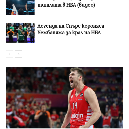
титлата в НБА (видео)
Легенда на Спърс короняса
Уембаняма за крал на НБА