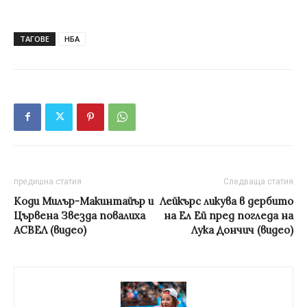
ТАГОВЕ
НБА
предишна статия
Следваща статия
Коди Милър-Макинтайър и
Лейкърс ликува в дербито
Цървена Звезда повалиха
на Ел Ей пред погледа на
АСВЕЛ (видео)
Лука Дончич (видео)