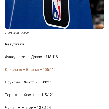
Снимка: ЕSPN.com
Резултати:
Филаделфия – Далас – 118:116
Кливланд – Бостън – 105:112
Бруклин – Хюстън – 99:97
Торонто – Хюстън – 115:121
Чикаго – Маями – 133:124