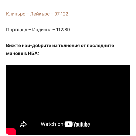
Клипърс – Лейкърс – 97:122
Портланд – Индиана – 112:89
Вижте най-добрите изпълнения от последните
мачове в НБА: