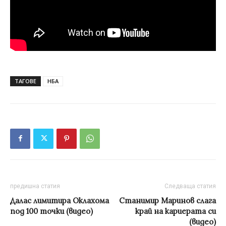
ТАГОВЕ
НБА
предишна статия
Следваща статия
Далас лимитира Оклахома
Станимир Маринов слага
под 100 точки (видео)
край на кариерата си
(видео)