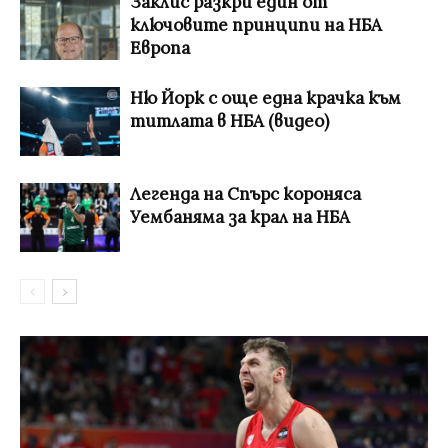
Заклис разкри един от
ключовите принципи на НБА
Европа
Ню Йорк с още една крачка към
титлата в НБА (видео)
Легенда на Спърс короняса
Уембаняма за крал на НБА