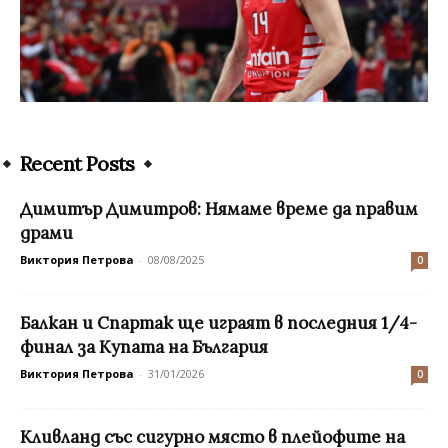
Recent Posts
Димитър Димитров: Нямаме време да правим
драми
Виктория Петрова
-
08/08/2025
0
Балкан и Спартак ще играят в последния 1/4-
финал за Купата на България
Виктория Петрова
-
31/01/2026
0
Кливланд със сигурно място в плейофите на