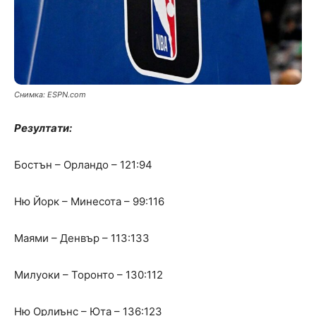
Снимка: ЕSPN.com
Резултати:
Бостън – Орландо – 121:94
Ню Йорк – Минесота – 99:116
Маями – Денвър – 113:133
Милуоки – Торонто – 130:112
Ню Орлиънс – Юта – 136:123