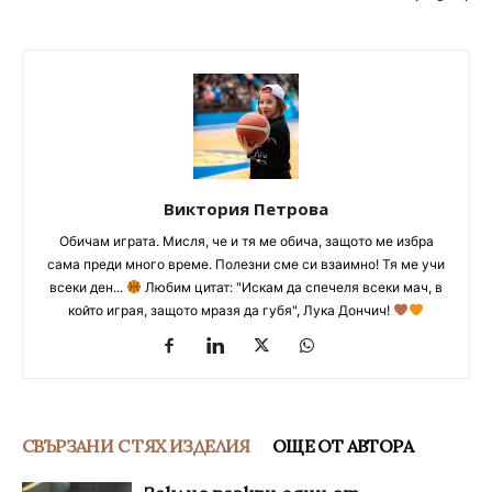
Виктория Петрова
Обичам играта. Мисля, че и тя ме обича, защото ме избра
сама преди много време. Полезни сме си взаимно! Тя ме учи
всеки ден...
Любим цитат: "Искам да спечеля всеки мач, в
който играя, защото мразя да губя", Лука Дончич!
СВЪРЗАНИ С ТЯХ ИЗДЕЛИЯ
ОЩЕ ОТ АВТОРА