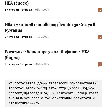
НБА (видео)
Виктория Петрова
-
03/04/2026
0
Иван Алипиев отново над всички за Стяуа в
Румъния
Виктория Петрова
-
17/05/2025
0
Бостън се бетонира за плейофите в НБА
(видео)
Виктория Петрова
-
30/03/2026
0
<a href="https://www.flashscore.bg/basketball/" 
target="_blank"><img src="http://bball.bg/wp-
content/uploads/2024/11/Flashscore_Lockup_Posit
ive_RGB-svg.png" alt="Баскетболни резултати и 
статистика"></a>