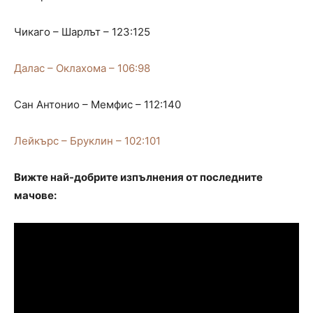
Чикаго – Шарлът – 123:125
Далас – Оклахома – 106:98
Сан Антонио – Мемфис – 112:140
Лейкърс – Бруклин – 102:101
Вижте най-добрите изпълнения от последните
мачове: