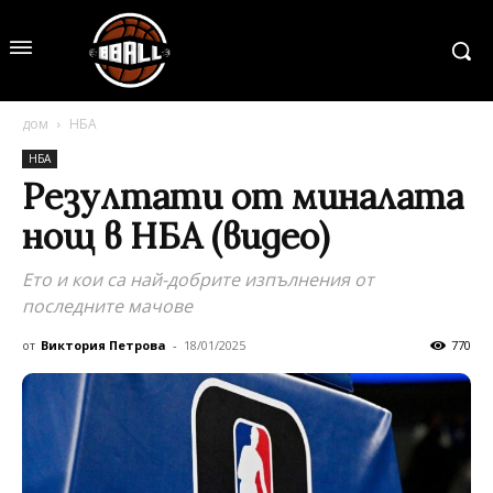
дом
НБА
НБА
Резултати от миналата
нощ в НБА (видео)
Ето и кои са най-добрите изпълнения от
последните мачове
от
Виктория Петрова
-
18/01/2025
770