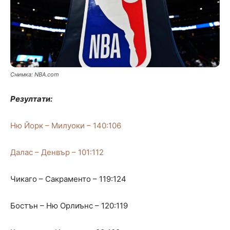
Снимка: NBA.com
Резултати:
Ню Йорк – Милуоки – 140:106
Далас – Денвър – 101:112
Чикаго – Сакраменто – 119:124
Бостън – Ню Орлиънс – 120:119