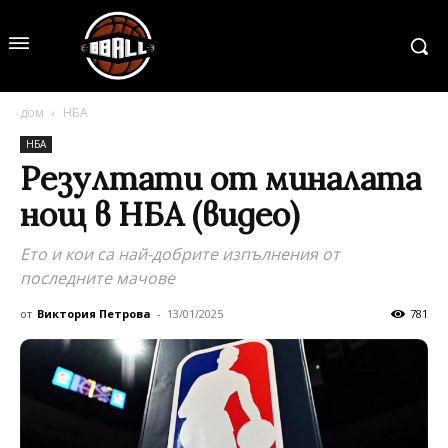
дом
НБА
НБА
Резултати от миналата
нощ в НБА (видео)
Ето и кои са най-добрите изпълнения от
последните мачове
от
Виктория Петрова
-
13/01/2025
781