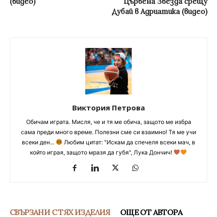
(видео)
Цървена Звезда срещу
Дубай в Адриатика (видео)
Виктория Петрова
Обичам играта. Мисля, че и тя ме обича, защото ме избра
сама преди много време. Полезни сме си взаимно! Тя ме учи
всеки ден...
Любим цитат: "Искам да спечеля всеки мач, в
който играя, защото мразя да губя", Лука Дончич!
СВЪРЗАНИ С ТЯХ ИЗДЕЛИЯ
ОЩЕ ОТ АВТОРА