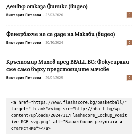
Денвър отказа Финикс (видео)
Виктория Петрова
-
25/03/2026
0
Фенербахче не се даде на Макаби (видео)
Виктория Петрова
-
30/10/2024
0
Кръстомир Михов пред BBALL.BG: Фокусирани
сме само върху предстоящите мачове
Виктория Петрова
-
29/04/2025
0
<a href="https://www.flashscore.bg/basketball/" 
target="_blank"><img src="http://bball.bg/wp-
content/uploads/2024/11/Flashscore_Lockup_Posit
ive_RGB-svg.png" alt="Баскетболни резултати и 
статистика"></a>