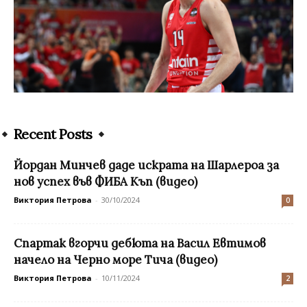
Recent Posts
Йордан Минчев даде искрата на Шарлероа за
нов успех във ФИБА Къп (видео)
Виктория Петрова
-
30/10/2024
0
Спартак вгорчи дебюта на Васил Евтимов
начело на Черно море Тича (видео)
Виктория Петрова
-
10/11/2024
2