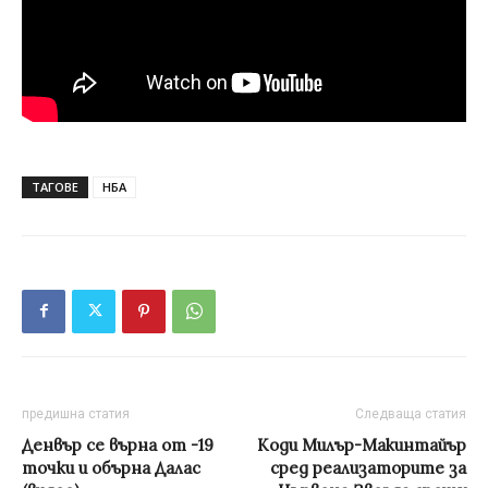
ТАГОВЕ
НБА
предишна статия
Следваща статия
Денвър се върна от -19
Коди Милър-Макинтайър
точки и обърна Далас
сред реализаторите за