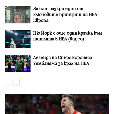
Заклис разкри един от
ключовите принципи на НБА
Европа
Ню Йорк с още една крачка към
титлата в НБА (видео)
Легенда на Спърс короняса
Уембаняма за крал на НБА