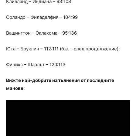
Кливланд – Индиана – 93:108
Орландо – Филаделфия – 104:99
Вашингтон – Оклахома – 95:136
Юта – Бруклин – 112:111 (б.а. – след продължение);
Финикс – Шарлът – 120:113
Вижте най-добрите изпълнения от последните
мачове: