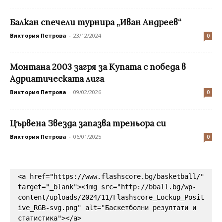
Балкан спечели турнира „Иван Андреев“
Виктория Петрова
-
23/12/2024
0
Монтана 2003 загря за Купата с победа в
Адриатическата лига
Виктория Петрова
-
09/02/2026
0
Цървена Звезда запазва треньора си
Виктория Петрова
-
06/01/2025
0
<a href="https://www.flashscore.bg/basketball/" 
target="_blank"><img src="http://bball.bg/wp-
content/uploads/2024/11/Flashscore_Lockup_Posit
ive_RGB-svg.png" alt="Баскетболни резултати и 
статистика"></a>