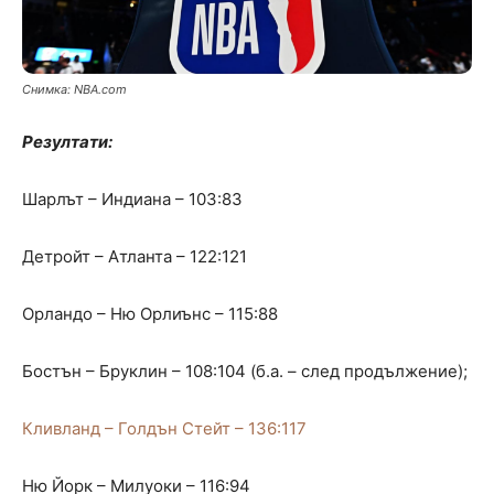
Снимка: NBA.com
Резултати:
Шарлът – Индиана – 103:83
Детройт – Атланта – 122:121
Орландо – Ню Орлиънс – 115:88
Бостън – Бруклин – 108:104 (б.а. – след продължение);
Кливланд – Голдън Стейт – 136:117
Ню Йорк – Милуоки – 116:94