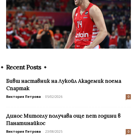
Recent Posts
Бивш наставник на Лукойл Академик поема
Спартак
Виктория Петрова
-
05/02/2026
0
Динос Митоглу получава още пет години в
Панатинайкос
Виктория Петрова
-
23/08/2025
0