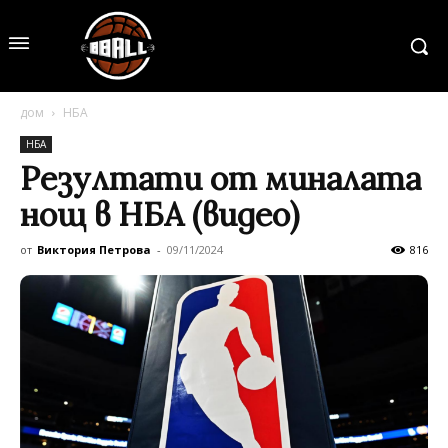
дом
НБА
НБА
Резултати от миналата
нощ в НБА (видео)
от
Виктория Петрова
-
09/11/2024
816