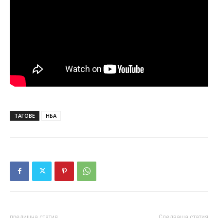
ТАГОВЕ
НБА
предишна статия
Следваща статия