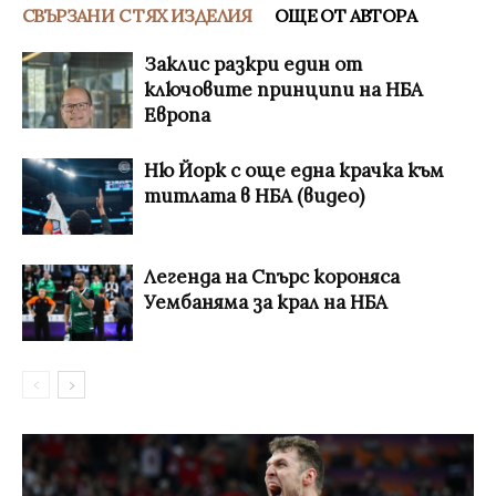
СВЪРЗАНИ С ТЯХ ИЗДЕЛИЯ
ОЩЕ ОТ АВТОРА
Заклис разкри един от
ключовите принципи на НБА
Европа
Ню Йорк с още една крачка към
титлата в НБА (видео)
Легенда на Спърс короняса
Уембаняма за крал на НБА