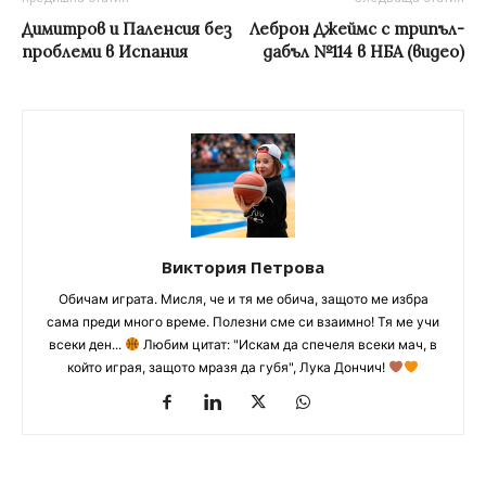
Димитров и Паленсия без
Леброн Джеймс с трипъл-
проблеми в Испания
дабъл №114 в НБА (видео)
Виктория Петрова
Обичам играта. Мисля, че и тя ме обича, защото ме избра
сама преди много време. Полезни сме си взаимно! Тя ме учи
всеки ден...
Любим цитат: "Искам да спечеля всеки мач, в
който играя, защото мразя да губя", Лука Дончич!