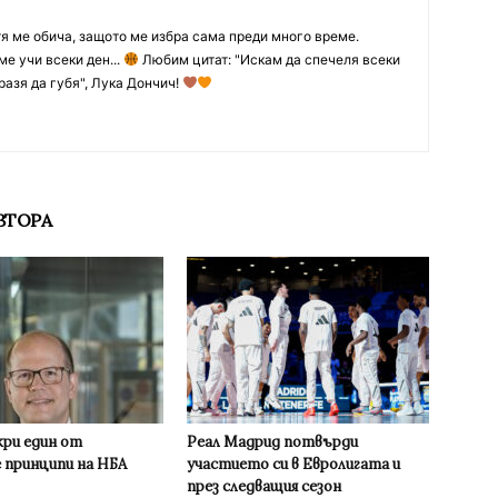
тя ме обича, защото ме избра сама преди много време.
ме учи всеки ден...
Любим цитат: "Искам да спечеля всеки
разя да губя", Лука Дончич!
ВТОРА
кри един от
Реал Мадрид потвърди
 принципи на НБА
участието си в Евролигата и
през следващия сезон