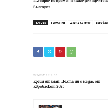
4.2 борби по време на квалификациите з
България.
ТАГОВЕ
Германия
Давид Крамер
Евробаск
предишна статия
Ергин Атаман: Целта ни е медал от
Евробаскет 2025