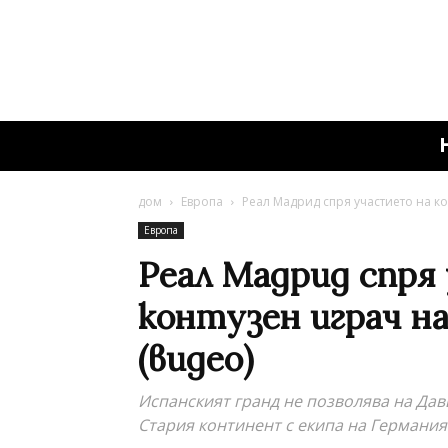
дом
Европа
Реал Мадрид спря участието на ко
Европа
Реал Мадрид спря
контузен играч н
(видео)
Испанският гранд не позволява на Дав
Стария континент с екипа на Германия