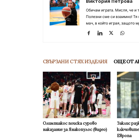
Виктория Петрова
Обичам играта. Мисля, че и 
Полезни сме си взаимно! Тя 
мач, в който играя, защото м
СВЪРЗАНИ С ТЯХ ИЗДЕЛИЯ
ОЩЕ ОТ А
Олимпиакос поиска сурово
Заклис раз
наказание за Янакопулос (видео)
ключовите
Европа