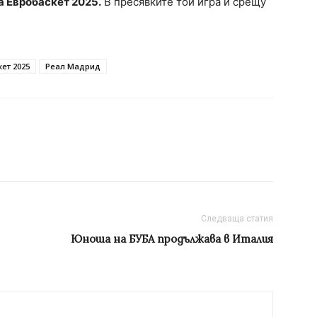
а Евробаскет 2025.
В пресявките той игра и срещу
ет 2025
Реал Мадрид
Следваща статия
Юноша на БУБА продължава в Италия