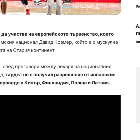
В
А
т
 да участва на европейското първенство, което
емския национал Давид Крамер, който е с мускулна
В
та на Стария континент.
, след преговори между лекаря на националния
ид,
гардът не е получил разрешение от испанския
е проведе в Кипър, Финландия, Полша и Латвия.