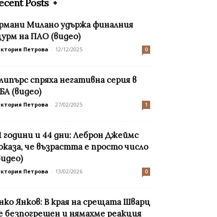
ecent Posts
рмани Милано удържа финалния
урм на ПАО (видео)
иктория Петрова
-
12/12/2025
0
липърс спряха негативна серия в
БА (видео)
иктория Петрова
-
27/02/2025
1
1 години и 44 дни: Леброн Джеймс
оказа, че възрастта е просто число
видео)
иктория Петрова
-
13/02/2026
0
нко Янков: В края на срещата Шварц
е безпогрешен и нямахме реакция