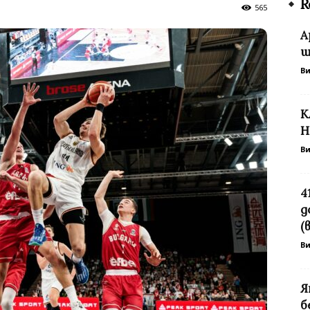
R
565
А
щ
В
К
Н
В
4
д
(
В
Я
б