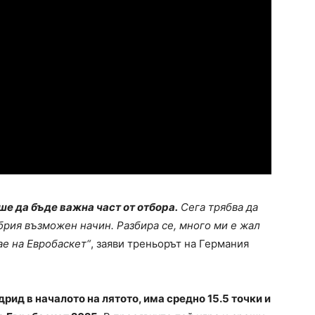
ше да бъде важна част от отбора.
Сега трябва да
рия възможен начин. Разбира се, много ми е жал
ае на Евробаскет“
, заяви треньорът на Германия
рид в началото на лятото, има средно 15.5 точки и