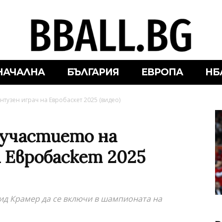
НАЧАЛНА
БЪЛГАРИЯ
ЕВРОПА
НБ
нтузен играч на Евробаскет 2025 (видео)
 участието на
а Евробаскет 2025
ид Крамер да се включи в шампионата на