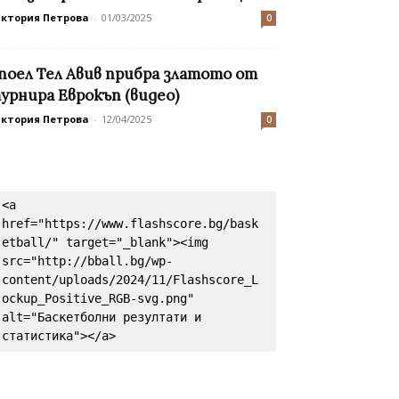
иктория Петрова
-
01/03/2025
0
поел Тел Авив прибра златото от
урнира Еврокъп (видео)
иктория Петрова
-
12/04/2025
0
<a 
href="https://www.flashscore.bg/bask
etball/" target="_blank"><img 
src="http://bball.bg/wp-
content/uploads/2024/11/Flashscore_L
ockup_Positive_RGB-svg.png" 
alt="Баскетболни резултати и 
статистика"></a>