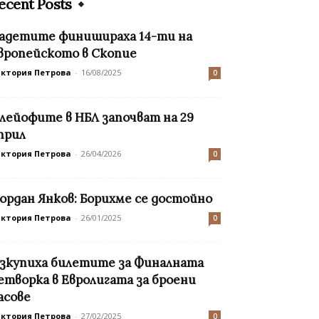
ecent Posts
адетите финишираха 14-ти на
вропейското в Скопие
иктория Петрова
-
16/08/2025
0
лейофите в НБЛ започват на 29
прил
иктория Петрова
-
26/04/2026
0
ордан Янков: Борихме се достойно
иктория Петрова
-
26/01/2025
0
зкупиха билетите за Финалната
етворка в Евролигата за броени
асове
иктория Петрова
-
27/02/2025
0