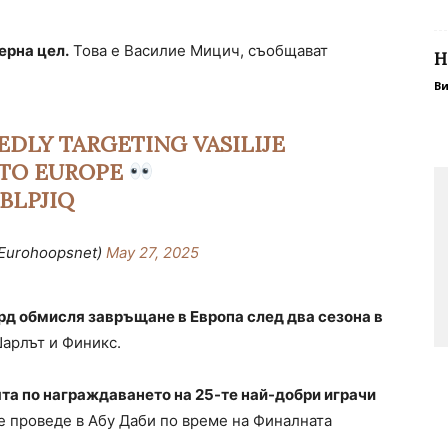
ерна цел.
Това е Василие Мицич, съобщават
Н
В
EDLY TARGETING VASILIJE
 TO EUROPE
BLPJIQ
Eurohoopsnet)
May 27, 2025
д обмисля завръщане в Европа след два сезона в
Шарлът и Финикс.
а по награждаването на 25-те най-добри играчи
е проведе в Абу Даби по време на Финалната