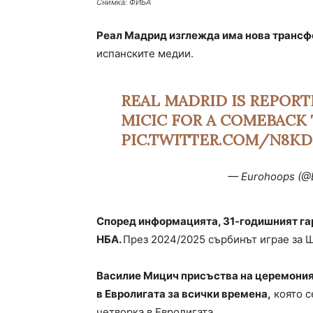
Снимка: ФИБА
Реал Мадрид изглежда има нова трансф
испанските медии.
REAL MADRID IS REPORT
MICIC FOR A COMEBACK
PIC.TWITTER.COM/N8KD
— Eurohoops (@
Според информацията, 31-годишният гар
НБА.
През 2024/2025 сърбинът играе за 
Василие Мицич присъства на церемоният
в Евролигата за всички времена,
която с
четворка в Евролигата.