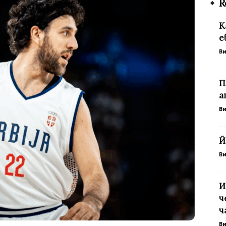
R
К
е
В
П
а
В
Й
В
И
ч
ч
В