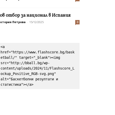
ов отбор за национал в Испания
иктория Петрова
-
15/12/2025
0
<a 
href="https://www.flashscore.bg/bask
etball/" target="_blank"><img 
src="http://bball.bg/wp-
content/uploads/2024/11/Flashscore_L
ockup_Positive_RGB-svg.png" 
alt="Баскетболни резултати и 
статистика"></a>