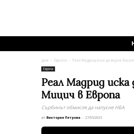
дом
Европа
Реал Мадрид иска да върне Васил
Европа
Реал Мадрид иска 
Мицич в Европа
Сърбинът обмисля да напусне НБА
от
Виктория Петрова
-
27/05/2025