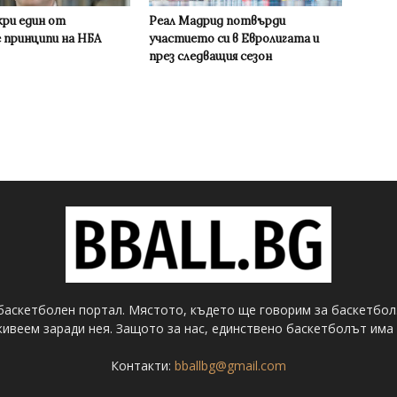
кри един от
Реал Мадрид потвърди
 принципи на НБА
участието си в Евролигата и
през следващия сезон
баскетболен портал. Мястото, където ще говорим за баскетбол
ивеем заради нея. Защото за нас, единствено баскетболът има 
Контакти:
bballbg@gmail.com