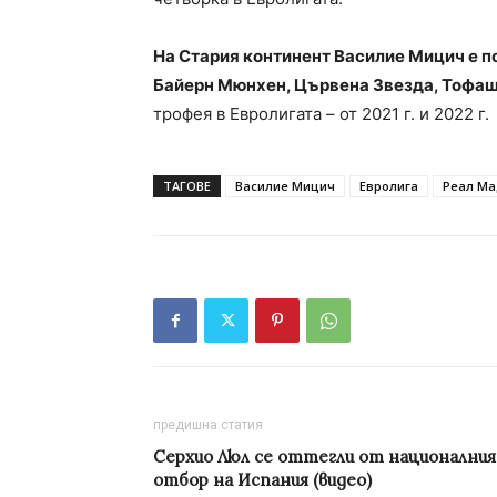
На Стария континент Василие Мицич е по
Байерн Мюнхен, Цървена Звезда, Тофаш
трофея в Евролигата – от 2021 г. и 2022 г.
ТАГОВЕ
Василие Мицич
Евролига
Реал М
предишна статия
Серхио Люл се оттегли от националния
отбор на Испания (видео)