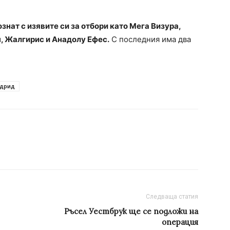
знат с изявите си за отбори като Мега Визура,
, Жалгирис и Анадолу Ефес.
С последния има два
адрид
Следваща статия
Ръсел Уестбрук ще се подложи на
операция