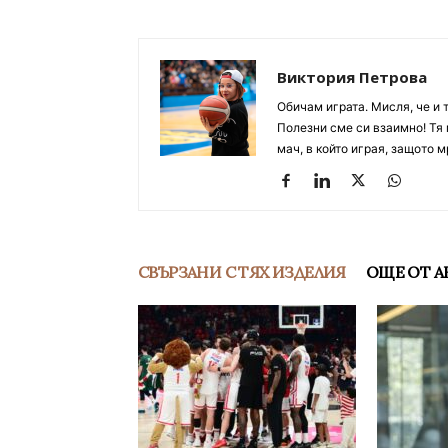
Виктория Петрова
Обичам играта. Мисля, че и 
Полезни сме си взаимно! Тя 
мач, в който играя, защото м
СВЪРЗАНИ С ТЯХ ИЗДЕЛИЯ
ОЩЕ ОТ А