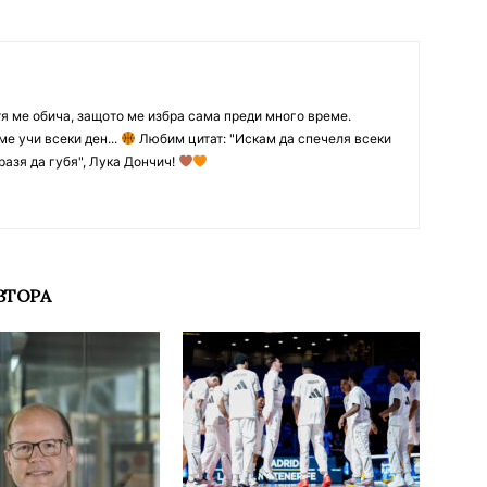
тя ме обича, защото ме избра сама преди много време.
ме учи всеки ден...
Любим цитат: "Искам да спечеля всеки
разя да губя", Лука Дончич!
ВТОРА