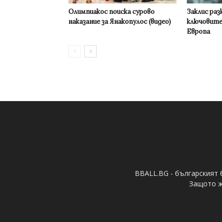
Олимпиакос поиска сурово
Заклис раз
наказание за Янакопулос (видео)
ключовите
Европа
BBALL.BG - българският 
Защото ж