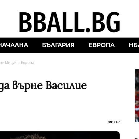
НАЧАЛНА
БЪЛГАРИЯ
ЕВРОПА
НБ
ие Мицич в Европа
да върне Василие
667