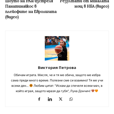
Шоуто на Нън изстреля
Резултати от миналата
Панатинайкос в
нощ в НБА (видео)
плейофите на Евролигата
(видео)
Виктория Петрова
Обичам играта. Мисля, че и тя ме обича, защото ме избра
сама преди много време. Полезни сме си взаимно! Тя ме учи
всеки ден...
Любим цитат: "Искам да спечеля всеки мач, в
който играя, защото мразя да губя", Лука Дончич!