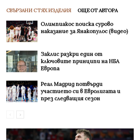
СВЪРЗАНИ С ТЯХ ИЗДЕЛИЯ
ОЩЕ ОТ АВТОРА
Олимпиакос поиска сурово
наказание за Янакопулос (видео)
Заклис разкри един от
ключовите принципи на НБА
Европа
Реал Мадрид потвърди
участието си в Евролигата и
през следващия сезон