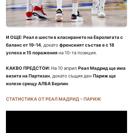
И ОЩЕ: Реал е шести в класирането на Евролигата с
баланс от 19-14
, докато
френският състав е с 18
успеха и 15 поражения
на 10-та позиция.
КАКВО ПРЕДСТОИ:
На 10 април
Реал Мадрид ще има
визита на Партизан
, докато същия ден
Париж ще
излезе срещу АЛБА Берлин
.
СТАТИСТИКА ОТ РЕАЛ МАДРИД – ПАРИЖ