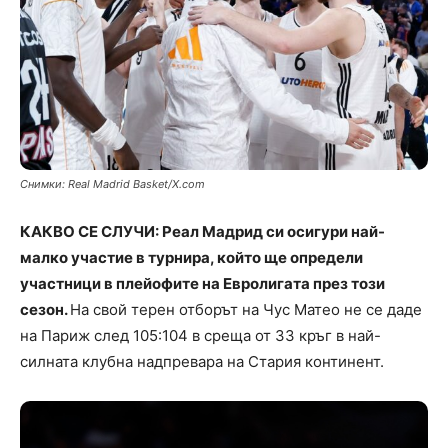
Снимки: Real Madrid Basket/X.com
КАКВО СЕ СЛУЧИ: Реал Мадрид си осигури най-
малко участие в турнира, който ще определи
участници в плейофите на Евролигата през този
сезон.
На свой терен отборът на Чус Матео не се даде
на Париж след 105:104 в среща от 33 кръг в най-
силната клубна надпревара на Стария континент.