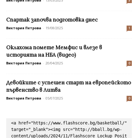
Виктория Петрова
-
13/03/2025
5
Спартак започва подготовка днес
Виктория Петрова
-
19/08/2025
1
Оклахома помете Мемфис и влезе в
историята на НБА (видео)
Виктория Петрова
-
20/04/2025
0
Девойките с успешен старт на европейското
първенство в Литва
Виктория Петрова
-
05/07/2025
0
<a href="https://www.flashscore.bg/basketball/" 
target="_blank"><img src="http://bball.bg/wp-
content/uploads/2024/11/Flashscore_Lockup_Posit