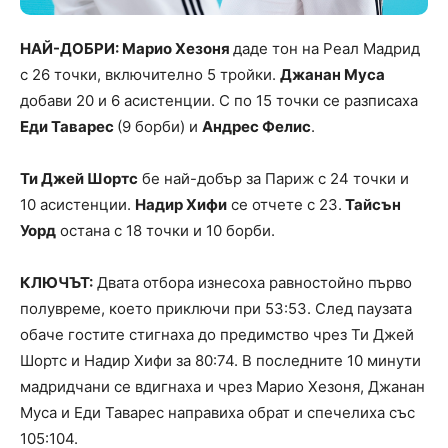
НАЙ-ДОБРИ: Марио Хезоня
даде тон на Реал Мадрид
с 26 точки, включително 5 тройки.
Джанан Муса
добави 20 и 6 асистенции. С по 15 точки се разписаха
Еди Таварес
(9 борби) и
Андрес Фелис
.
Ти Джей Шортс
бе най-добър за Париж с 24 точки и
10 асистенции.
Надир Хифи
се отчете с 23.
Тайсън
Уорд
остана с 18 точки и 10 борби.
КЛЮЧЪТ:
Двата отбора изнесоха равностойно първо
полувреме, което приключи при 53:53. След паузата
обаче гостите стигнаха до предимство чрез Ти Джей
Шортс и Надир Хифи за 80:74. В последните 10 минути
мадридчани се вдигнаха и чрез Марио Хезоня, Джанан
Муса и Еди Таварес направиха обрат и спечелиха със
105:104.