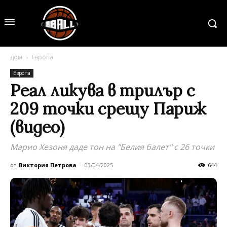
дом
Европа
Европа
Реал ликува в трилър с
209 точки срещу Париж
(видео)
Марио Хезоня даде тон на "Белия балет" с 26 точки
от
Виктория Петрова
-
03/04/2025
644