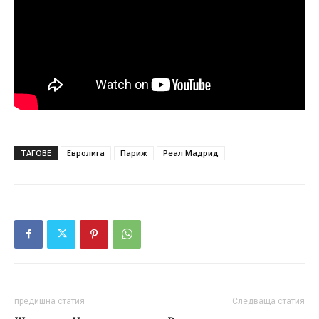
ТАГОВЕ
Евролига
Париж
Реал Мадрид
предишна статия
Следваща статия