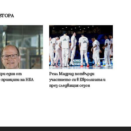
ВТОРА
кри един от
Реал Мадрид потвърди
 принципи на НБА
участието си в Евролигата и
през следващия сезон