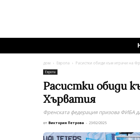
дом
Европа
Расистки обиди към играчи на Фр
Европа
Расистки обиди к
Хърватия
Френската федерация призова ФИБА д
от
Виктория Петрова
-
23/02/2025