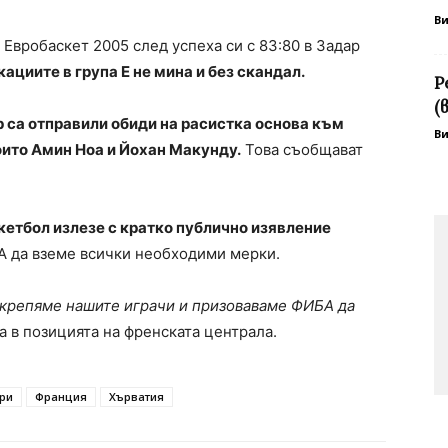
В
 Евробаскет 2005 след успеха си с 83:80 в Задар
циите в група E не мина и без скандал.
Р
(
 са отправили обиди на расистка основа към
В
оито Амин Ноа и Йохан Макунду.
Това съобщават
етбол излезе с кратко публично изявление
А да вземе всички необходими мерки.
крепяме нашите играчи и призоваваме ФИБА да
зва в позицията на френската централа.
ри
Франция
Хърватия