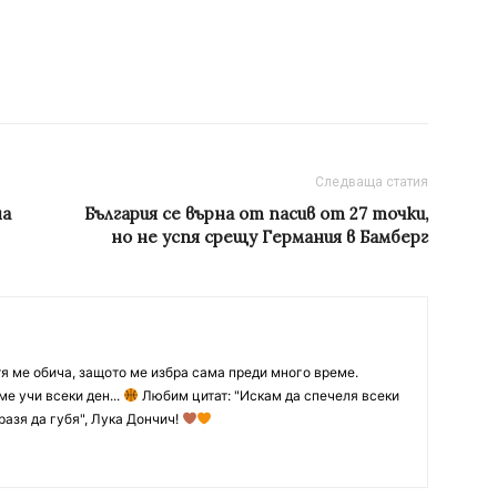
Следваща статия
на
България се върна от пасив от 27 точки,
но не успя срещу Германия в Бамберг
тя ме обича, защото ме избра сама преди много време.
ме учи всеки ден...
Любим цитат: "Искам да спечеля всеки
разя да губя", Лука Дончич!