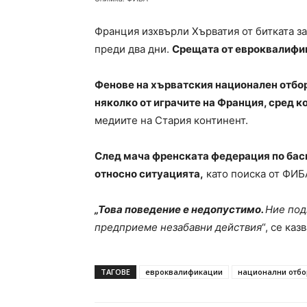
Франция изхвърли Хърватия от битката за
преди два дни.
Срещата от евроквалифика
Фенове на хърватския национален отбор
няколко от играчите на Франция, сред к
медиите на Стария континент.
След мача френската федерация по баск
относно ситуацията,
като поиска от ФИБ
„Това поведение е недопустимо.
Ние под
предприеме незабавни действия
“, се ка
ТАГОВЕ
евроквалификации
национални отбо