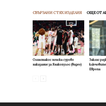
СВЪРЗАНИ С ТЯХ ИЗДЕЛИЯ
ОЩЕ ОТ А
Олимпиакос поиска сурово
Заклис раз
наказание за Янакопулос (видео)
ключовите
Европа