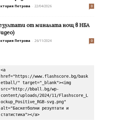
иктория Петрова
-
22/04/2026
0
езултати от миналата нощ в НБА
видео)
иктория Петрова
-
26/11/2024
0
<a 
href="https://www.flashscore.bg/bask
etball/" target="_blank"><img 
src="http://bball.bg/wp-
content/uploads/2024/11/Flashscore_L
ockup_Positive_RGB-svg.png" 
alt="Баскетболни резултати и 
статистика"></a>