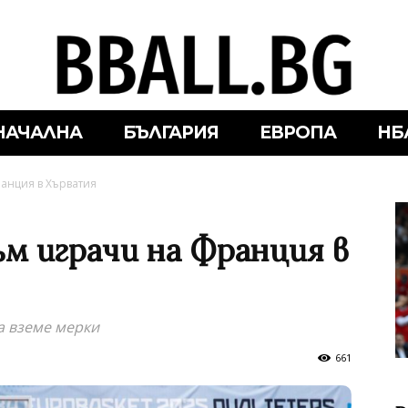
НАЧАЛНА
БЪЛГАРИЯ
ЕВРОПА
НБ
анция в Хърватия
ъм играчи на Франция в
а вземе мерки
661