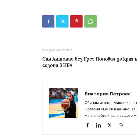
предишна статия
Сан Антонио без Грег Попович до края 
сезона в НБА
Виктория Петрова
Обичам играта. Мисля, че и 
Полезни сме си взаимно! Тя 
мач, в който играя, защото м