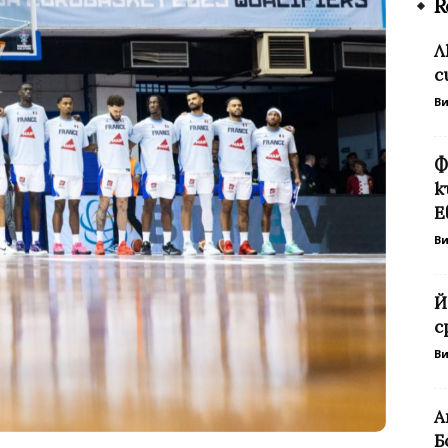
R
Л
с
В
Ф
к
Е
В
Й
с
В
A
Б