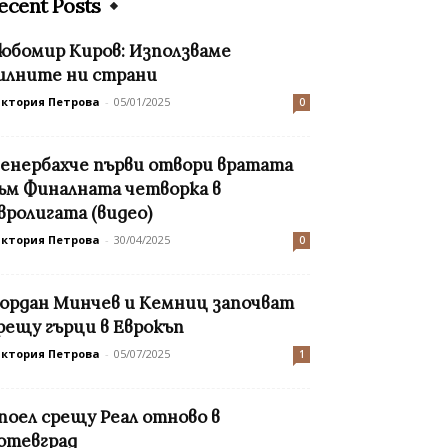
ecent Posts
юбомир Киров: Използваме
илните ни страни
иктория Петрова
-
05/01/2025
0
енербахче първи отвори вратата
ъм Финалната четворка в
вролигата (видео)
иктория Петрова
-
30/04/2025
0
ордан Минчев и Кемниц започват
рещу гърци в Еврокъп
иктория Петрова
-
05/07/2025
1
поел срещу Реал отново в
отевград