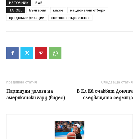
ИЗТОЧНИК
БФБ
ТАГОВЕ
България
мъже
национални отбори
предквалификации
световно първенство
предишна статия
Следваща статия
Партизан залага на
В Ел Ей очакват Дончич
американски гард (видео)
следващата седмица