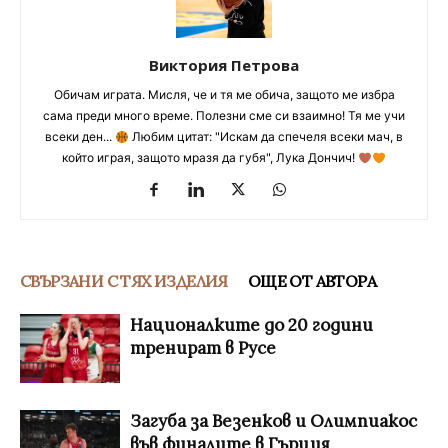
Виктория Петрова
Обичам играта. Мисля, че и тя ме обича, защото ме избра
сама преди много време. Полезни сме си взаимно! Тя ме учи
всеки ден...
Любим цитат: "Искам да спечеля всеки мач, в
който играя, защото мразя да губя", Лука Дончич!
СВЪРЗАНИ С ТЯХ ИЗДЕЛИЯ
ОЩЕ ОТ АВТОРА
Националките до 20 години
тренират в Русе
Загуба за Везенков и Олимпиакос
във финалите в Гърция