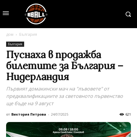
дом
България
България
Пуснаха в продажба
билетите за България –
Нидерландия
Първият домакински мач на "лъвовете" от
предквалификациите за световното първенство
ще бъде на 9 август
от
Виктория Петрова
-
24/07/2025
621