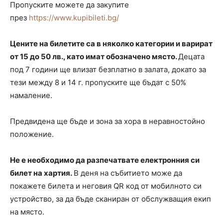
Пропуските можете да закупите
през
https://www.kupibileti.bg/
Цените на билетите са в няколко категории и варират
от 15 до 50 лв., като имат обозначено място.
Децата
под 7 години ще влизат безплатно в залата, докато за
тези между 8 и 14 г. пропуските ще бъдат с 50%
намаление.
Предвидена ще бъде и зона за хора в неравностойно
положение.
Не е необходимо да разпечатвате електронния си
билет на хартия.
В деня на събитието може да
покажете билета и неговия QR код от мобилното си
устройство, за да бъде сканиран от обслужващия екип
на място.