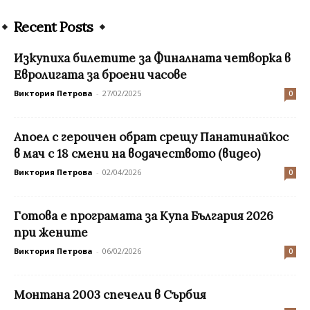
Recent Posts
Изкупиха билетите за Финалната четворка в
Евролигата за броени часове
Виктория Петрова
-
27/02/2025
0
Апоел с героичен обрат срещу Панатинайкос
в мач с 18 смени на водачеството (видео)
Виктория Петрова
-
02/04/2026
0
Готова е програмата за Kупа България 2026
при жените
Виктория Петрова
-
06/02/2026
0
Монтана 2003 спечели в Сърбия