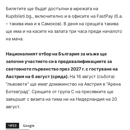
Билетите ще бъдат достъпни в мрежата на
Kupibileti.bg., включително и в офисите на FastPay (б.а.
– такива има и в Самоков). В деня на срещата такива
ще има и на касите на залата три часа преди началото
на мача.
Националният отбор на България за мъже ще
започне участието си в предквалификациите за
световното първенство през 2027 г. с гостуване на
Австрия на 6 август (сряда).
На 16 август (събота)
“лъвовете” ще имат домакинство на Австрия в “Арена
Ботевград”. Срещите от група C на пресявките ще
завършат с визита на тима ни на Нидерландия на 20
август.
ЧРЕЗ
Google