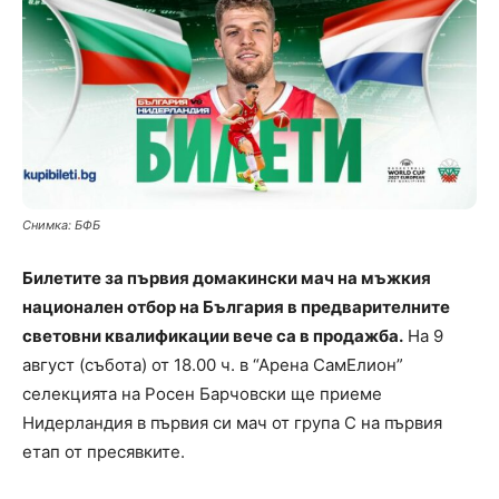
Снимка: БФБ
Билетите за първия домакински мач на мъжкия
национален отбор на България в предварителните
световни квалификации вече са в продажба.
На 9
август (събота) от 18.00 ч. в “Арена СамЕлион”
селекцията на Росен Барчовски ще приеме
Нидерландия в първия си мач от група C на първия
етап от пресявките.