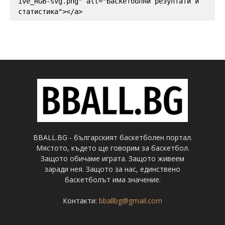
ive_RGB-svg.png" alt="Баскетболни резултати и 
статистика"></a>
BBALL.BG - българският баскетболен портал.
Мястото, където ще говорим за баскетбол.
Защото обичаме играта. Защото живеем
заради нея. Защото за нас, единствено
баскетболът има значение.
Контакти:
bballbg@gmail.com