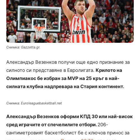
Снимка: Gazzetta.gr.
Aлександър Везенков получи още едно признание за
силното си представяне в Евролигата.
Крилото на
Олимпиакос бе избран за MVP на 25 кръг в най-
силната клубна надпревара на Стария континент.
Снимка: Еuroleaguebasketball.net
Александър Везенков оформи КПД 30 или най-висок
сред играчите от спечелилите отбори.
206-
сантиметровият баскетболист бе с ключов принос за