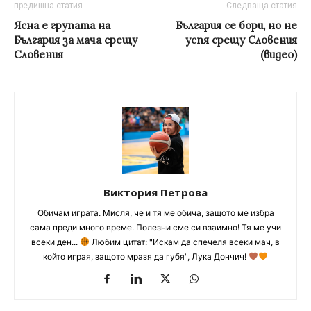
предишна статия
Следваща статия
Ясна е групата на
България се бори, но не
България за мача срещу
успя срещу Словения
Словения
(видео)
Виктория Петрова
Обичам играта. Мисля, че и тя ме обича, защото ме избра
сама преди много време. Полезни сме си взаимно! Тя ме учи
всеки ден...
Любим цитат: "Искам да спечеля всеки мач, в
който играя, защото мразя да губя", Лука Дончич!