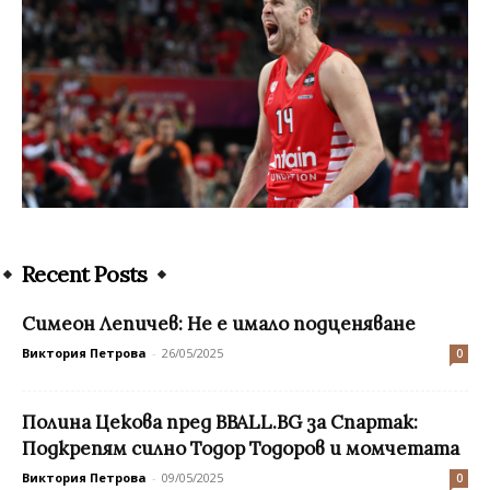
Recent Posts
Симеон Лепичев: Не е имало подценяване
Виктория Петрова
-
26/05/2025
0
Полина Цекова пред BBALL.BG за Спартак:
Подкрепям силно Тодор Тодоров и момчетата
Виктория Петрова
-
09/05/2025
0