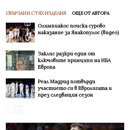
СВЪРЗАНИ С ТЯХ ИЗДЕЛИЯ
ОЩЕ ОТ АВТОРА
Олимпиакос поиска сурово
наказание за Янакопулос (видео)
Заклис разкри един от
ключовите принципи на НБА
Европа
Реал Мадрид потвърди
участието си в Евролигата и
през следващия сезон