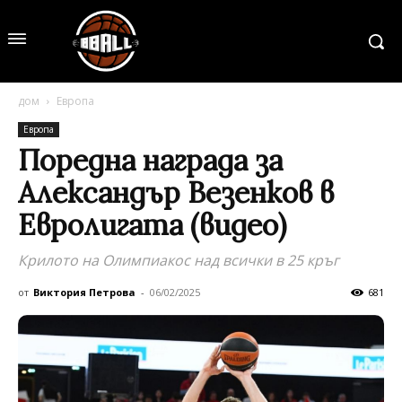
дом
Европа
Европа
Поредна награда за
Александър Везенков в
Евролигата (видео)
Крилото на Олимпиакос над всички в 25 кръг
от
Виктория Петрова
-
06/02/2025
681