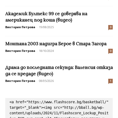
Академик Бултекс 99 се доверява на
американец под коша (видео)
Виктория Петрова
-
19/08/2025
0
Монтана 2003 надигра Берое в Стара Загора
Виктория Петрова
-
18/10/2024
0
Драма до последната секунда: Валенсия отказа
да се предаде (видео)
Виктория Петрова
-
08/05/2026
1
<a href="https://www.flashscore.bg/basketball/" 
target="_blank"><img src="http://bball.bg/wp-
content/uploads/2024/11/Flashscore_Lockup_Posit