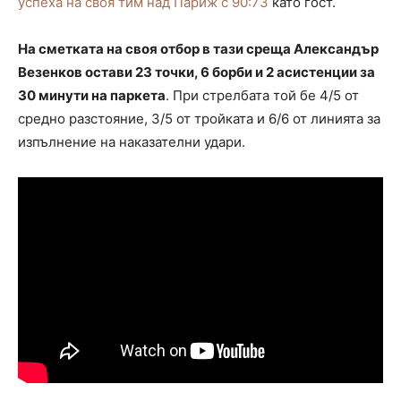
успеха на своя тим над Париж с 90:73
като гост.
На сметката на своя отбор в тази среща Александър
Везенков остави 23 точки, 6 борби и 2 асистенции за
30 минути на паркета
. При стрелбата той бе 4/5 от
средно разстояние, 3/5 от тройката и 6/6 от линията за
изпълнение на наказателни удари.