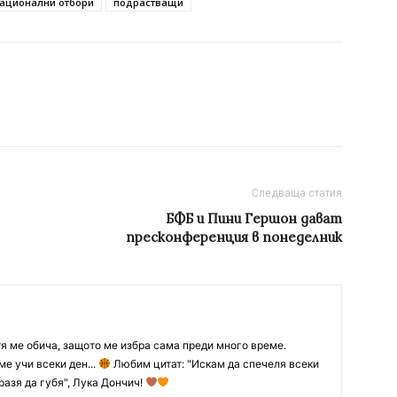
ационални отбори
подрастващи
Следваща статия
БФБ и Пини Гершон дават
пресконференция в понеделник
тя ме обича, защото ме избра сама преди много време.
ме учи всеки ден...
Любим цитат: "Искам да спечеля всеки
разя да губя", Лука Дончич!