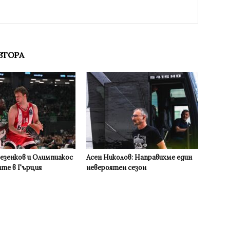
ВТОРА
Везенков и Олимпиакос
Асен Николов: Направихме един
ите в Гърция
невероятен сезон