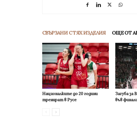
СВЪРЗАНИ С ТЯХ ИЗДЕЛИЯ
ОЩЕ ОТ А
Националките до 20 години
Загуба за 
тренират в Русе
във финал