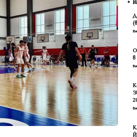
R
Д
(
В
О
в
В
К
З
2
В
К
Й