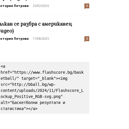
иктория Петрова
-
25/02/2026
0
алкан се разбра с американец
видео)
иктория Петрова
-
17/08/2025
0
<a 
href="https://www.flashscore.bg/bask
etball/" target="_blank"><img 
src="http://bball.bg/wp-
content/uploads/2024/11/Flashscore_L
ockup_Positive_RGB-svg.png" 
alt="Баскетболни резултати и 
статистика"></a>