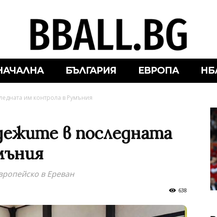
НАЧАЛНА
БЪЛГАРИЯ
ЕВРОПА
НБ
ледната им контрола в Румъния
дежите в последната
мъния
вропейско в Ереван
638