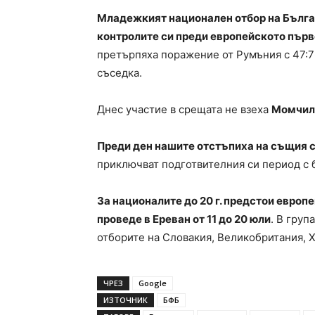
Младежкият национален отбор на Бълга
контролите си преди европейското първе
претърпяха поражение от Румъния с 47:76
съседка.
Днес участие в срещата не взеха
Момчил
Преди ден нашите отстъпиха на същия с
приключват подготвителния си период с б
За националите до 20 г. предстои европ
проведе в Ереван от 11 до 20 юли
. В груп
отборите на Словакия, Великобритания, Х
ЧРЕЗ
Google
ИЗТОЧНИК
БФБ