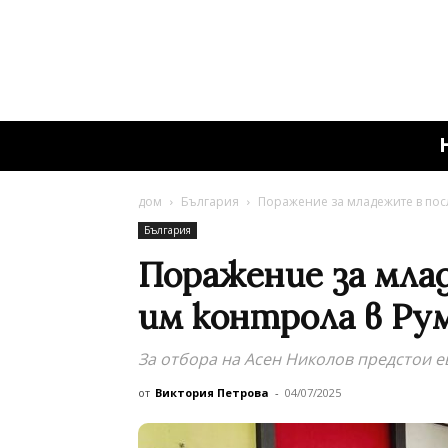
дом
България
Поражение за младежите в пос
България
Поражение за мла
им контрола в Ру
За отбора на Асен Николов предстои е
от
Виктория Петрова
-
04/07/2025