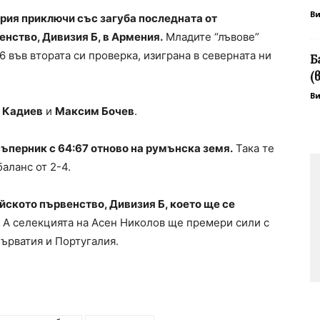
В
рия приключи със загуба последната от
нство, Дивизия Б, в Армения.
Младите “лъвове”
 във втората си проверка, изиграна в северната ни
Б
(
В
 Кадиев
и
Максим Бочев
.
ъперник с 64:67 отново на румънска земя.
Така те
аланс от 2-4.
ейското първенство, Дивизия Б, което ще се
а А селекцията на Асен Николов ще премери сили с
ърватия и Португалия.