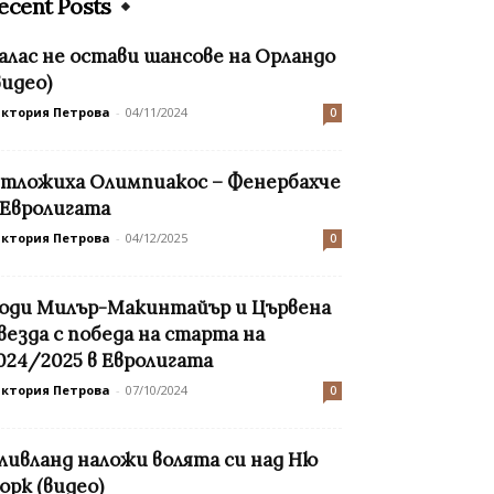
ecent Posts
алас не остави шансове на Орландо
видео)
иктория Петрова
-
04/11/2024
0
тложиха Олимпиакос – Фенербахче
 Евролигата
иктория Петрова
-
04/12/2025
0
оди Милър-Макинтайър и Цървена
везда с победа на старта на
024/2025 в Евролигата
иктория Петрова
-
07/10/2024
0
ливланд наложи волята си над Ню
орк (видео)