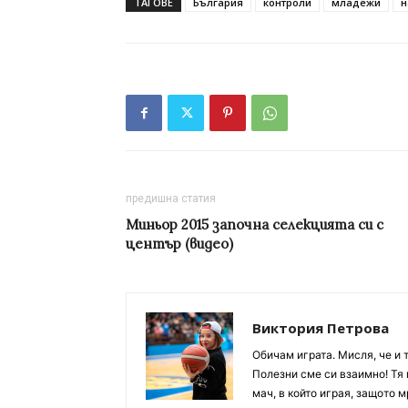
ТАГОВЕ
България
контроли
младежи
н
предишна статия
Миньор 2015 започна селекцията си с
център (видео)
Виктория Петрова
Обичам играта. Мисля, че и 
Полезни сме си взаимно! Тя 
мач, в който играя, защото м