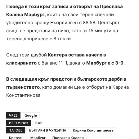
Победа в този кръг записа и отборът на Преслава
Колева Марбург
, който на свой терен спечели
убедително срещу Ньорлинген с 88:58. Центърът
също се представи на ниво, като за 15 минути на
терена допринесе с 8 точки.
След този двубой
Келтерн остава начело в
класирането
с баланс 11-1, докато
Марбург е с 3-9
.
В следващия кръг предстои и българското дерби в
първенството
, като домакин ще е отборът на Карина
Константинова.
ЧРЕЗ
Google
ИЗТОЧНИК
БФБ
ТАГОВЕ
БЪЛГАРИ В ЧУЖБИНА
Карина Константинова
Келтерн
Марбург
Преслава Колева