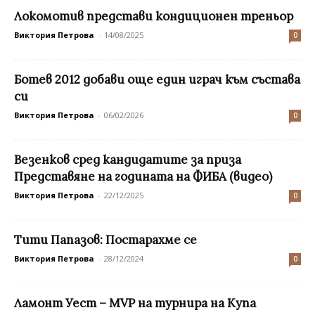
Локомотив представи кондиционен треньор
Виктория Петрова
-
14/08/2025
0
Ботев 2012 добави още един играч към състава
си
Виктория Петрова
-
06/02/2026
0
Везенков сред кандидатите за приза
Представяне на годината на ФИБА (видео)
Виктория Петрова
-
22/12/2025
0
Тити Папазов: Постарахме се
Виктория Петрова
-
28/12/2024
0
Ламонт Уест – МVP на турнира на Купа