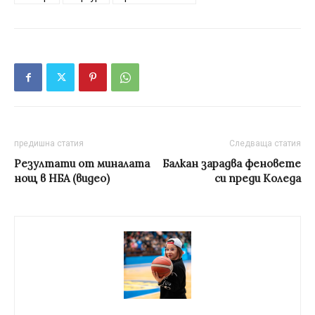
предишна статия
Следваща статия
Резултати от миналата
Балкан зарадва феновете
нощ в НБА (видео)
си преди Коледа