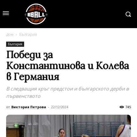
дом
България
България
Победи за
Константинова и Колева
в Германия
В следващия кръг предстои и българското дерби в
първенството
от
Виктория Петрова
-
22/12/2024
745