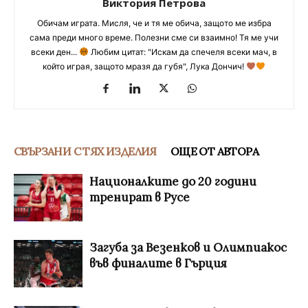
Виктория Петрова
Обичам играта. Мисля, че и тя ме обича, защото ме избра
сама преди много време. Полезни сме си взаимно! Тя ме учи
всеки ден...
Любим цитат: "Искам да спечеля всеки мач, в
който играя, защото мразя да губя", Лука Дончич!
СВЪРЗАНИ С ТЯХ ИЗДЕЛИЯ
ОЩЕ ОТ АВТОРА
Националките до 20 години
тренират в Русе
Загуба за Везенков и Олимпиакос
във финалите в Гърция