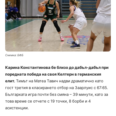
Снимка: БФБ
Карина Константинова бе близо до дабъл-дабъл при
поредната победа на своя Келтерн в германския
елит.
Тимът на Матеа Тавич надви драматично като
гост третия в класирането отбор на Заарлуис с 67:65.
Българката игра почти без смяна – 39 минути, като за
това време се отчете с 19 точки, 8 борби и 4
асистенции.