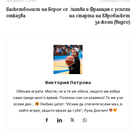
предишна статия
Следваща статия
Баскетболист на Берое се
Литва и Франция с успехи
отказва
на старта на Евробаскет
за жени (видео)
Виктория Петрова
Обичам играта. Мисля, че и тя ме обича, защото ме избра
сама преди много време. Полезни сме си взаимно! Тя ме учи
всеки ден...
Любим цитат: "Искам да спечеля всеки мач, в
който играя, защото мразя да губя", Лука Дончич!