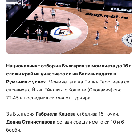
Националният отбор на България за момичета до 16 г.
сложи край на участието си на Балканиадата в
Румъния с успех
. Момичетата на Лилия Георгиева се
справиха с Йънг Ейнджълс Кошице (Словакия) със
72:45 в последния си мач от турнира.
За България
Габриела Коцева
отбеляза 15 точки.
Деяна Станиславова
остави срещу името си 10 и 6
борби.