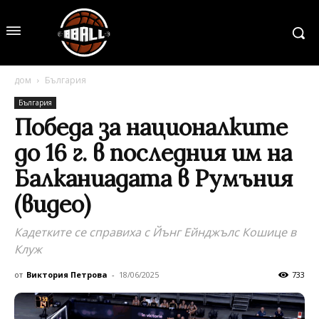
дом
България
България
Победа за националките
до 16 г. в последния им на
Балканиадата в Румъния
(видео)
Кадетките се справиха с Йънг Ейнджълс Кошице в
Клуж
от
Виктория Петрова
-
18/06/2025
733