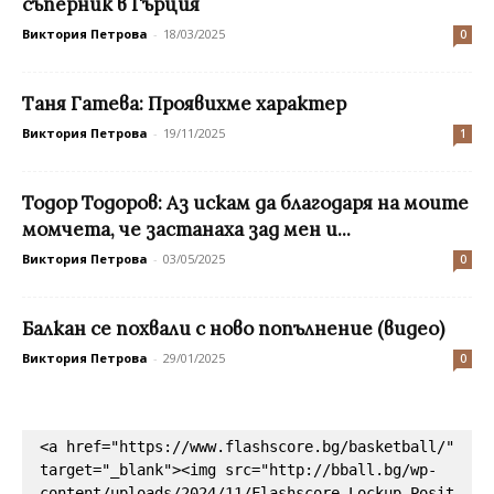
съперник в Гърция
Виктория Петрова
-
18/03/2025
0
Таня Гатева: Проявихме характер
Виктория Петрова
-
19/11/2025
1
Тодор Тодоров: Аз искам да благодаря на моите
момчета, че застанаха зад мен и...
Виктория Петрова
-
03/05/2025
0
Балкан се похвали с ново попълнение (видео)
Виктория Петрова
-
29/01/2025
0
<a href="https://www.flashscore.bg/basketball/" 
target="_blank"><img src="http://bball.bg/wp-
content/uploads/2024/11/Flashscore_Lockup_Posit