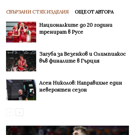
СВЪРЗАНИ С ТЯХ ИЗДЕЛИЯ
ОЩЕ ОТ АВТОРА
Националките до 20 години
тренират в Русе
Загуба за Везенков и Олимпиакос
във финалите в Гърция
Асен Николов: Направихме един
невероятен сезон