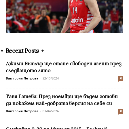
Recent Posts
Джими Бътлър ще стане свободен агент през
следващото лято
Виктория Петрова
-
22/10/2024
0
Таня Гатева: През ноември ще бъдем готови
да покажем най-добрата версия на себе си
Виктория Петрова
-
01/04/2026
0