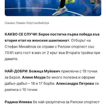
Снимка: Пламен Лобутов/Фейсбук
КАКВО СЕ СЛУЧИ:
Берое постигна първа победа във
втория етап на женския шампионат
. Отборът на
Стефан Михайлов се справи с Рилски спортист със
70:61 като гост в мач от 2 кръг във Втората тройка при
дамите.
НАЙ-ДОБРИ:
Божица Муйович
приключи с 19 точки
за Берое.
Алине Моура
бе много полезна и оформи
дабъл-дабъл – 18 и 17 борби.
Александра Петрова
се
разписа с 10 точки.
Радина Илиева
бе най-резултатна за Рилски спортист