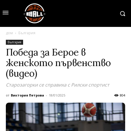
дом
България
България
Победа за Берое в
женското първенство
(видео)
Старозагорки се справиха с Рилски спортист
от
Виктория Петрова
-
18/01/2025
804