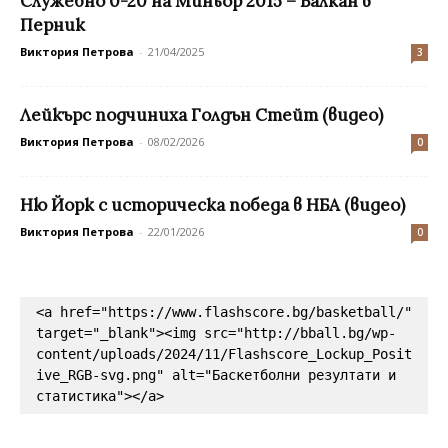
Служебно 0-20 на Миньор 2015 – Балкан в
Перник
Виктория Петрова
-
21/04/2025
3
Лейкърс подчиниха Голдън Стейт (видео)
Виктория Петрова
-
08/02/2026
0
Ню Йорк с историческа победа в НБА (видео)
Виктория Петрова
-
22/01/2026
0
<a href="https://www.flashscore.bg/basketball/" 
target="_blank"><img src="http://bball.bg/wp-
content/uploads/2024/11/Flashscore_Lockup_Posit
ive_RGB-svg.png" alt="Баскетболни резултати и 
статистика"></a>