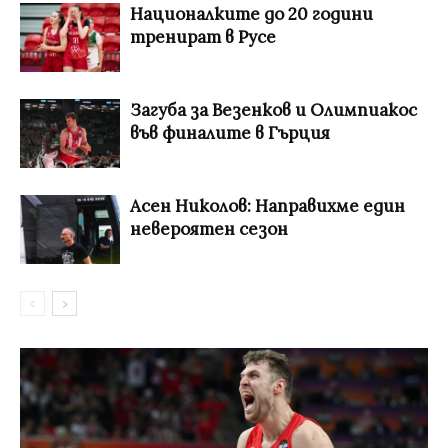
Националките до 20 години
тренират в Русе
Загуба за Везенков и Олимпиакос
във финалите в Гърция
Асен Николов: Направихме един
невероятен сезон