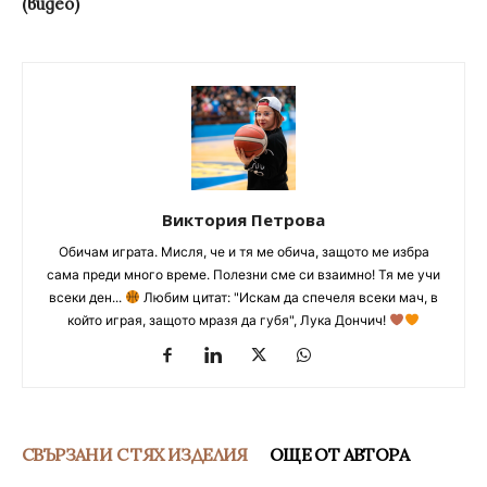
(видео)
Виктория Петрова
Обичам играта. Мисля, че и тя ме обича, защото ме избра
сама преди много време. Полезни сме си взаимно! Тя ме учи
всеки ден...
Любим цитат: "Искам да спечеля всеки мач, в
който играя, защото мразя да губя", Лука Дончич!
СВЪРЗАНИ С ТЯХ ИЗДЕЛИЯ
ОЩЕ ОТ АВТОРА