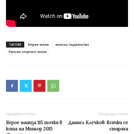
ТАГОВЕ
Берое-жени
женско първенство
Рилски спортист-жени
предишна статия
Следваща статия
Берое наниза 115 точки в
Даниел Клечков: Всички се
коша на Миньор 2015
стараха