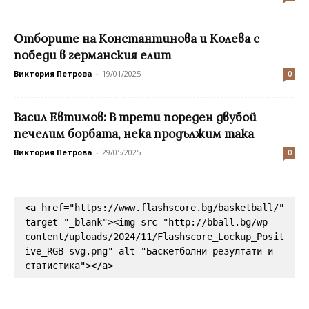
Отборите на Константинова и Колева с
победи в германския елит
Виктория Петрова
-
19/01/2025
0
Васил Евтимов: В трети пореден двубой
печелим борбата, нека продължим така
Виктория Петрова
-
29/05/2025
0
<a href="https://www.flashscore.bg/basketball/" 
target="_blank"><img src="http://bball.bg/wp-
content/uploads/2024/11/Flashscore_Lockup_Posit
ive_RGB-svg.png" alt="Баскетболни резултати и 
статистика"></a>