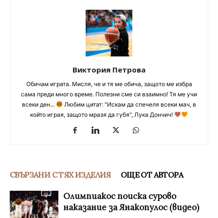
Виктория Петрова
Обичам играта. Мисля, че и тя ме обича, защото ме избра
сама преди много време. Полезни сме си взаимно! Тя ме учи
всеки ден...
Любим цитат: "Искам да спечеля всеки мач, в
който играя, защото мразя да губя", Лука Дончич!
СВЪРЗАНИ С ТЯХ ИЗДЕЛИЯ
ОЩЕ ОТ АВТОРА
Олимпиакос поиска сурово
наказание за Янакопулос (видео)