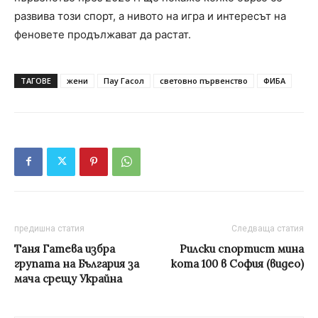
развива този спорт, а нивото на игра и интересът на
феновете продължават да растат.
ТАГОВЕ
жени
Пау Гасол
световно първенство
ФИБА
предишна статия
Следваща статия
Таня Гатева избра
Рилски спортист мина
групата на България за
кота 100 в София (видео)
мача срещу Украйна