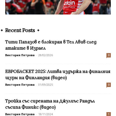
Recent Posts
Тити Папазов е блокиран в Тел Авив след
атаките в Израел
Виктория Петрова
-
28/02/2026
0
ЕВРОБАСКЕТ 2025: Литва издържа на финалния
щурм на Финландия (видео)
Виктория Петрова
-
01/09/2025
0
Tройка със сирената на Джулиъс Рандъл
съсипа Финикс (видео)
Виктория Петрова
-
18/11/2024
1