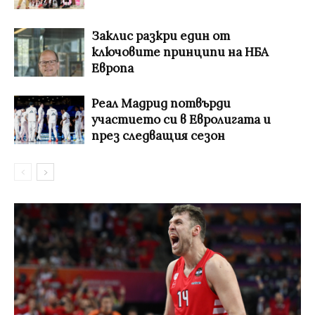
Заклис разкри един от
ключовите принципи на НБА
Европа
Реал Мадрид потвърди
участието си в Евролигата и
през следващия сезон