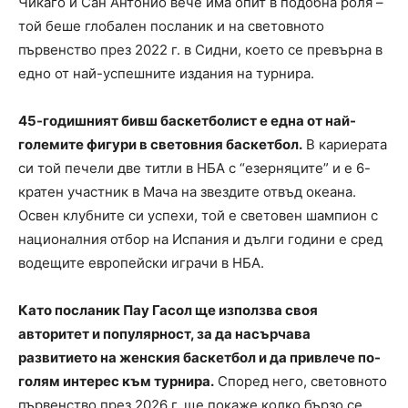
Чикаго и Сан Антонио вече има опит в подобна роля –
той беше глобален посланик и на световното
първенство през 2022 г. в Сидни, което се превърна в
едно от най-успешните издания на турнира.
45-годишният бивш баскетболист е една от най-
големите фигури в световния баскетбол.
В кариерата
си той печели две титли в НБА с “езерняците” и е 6-
кратен участник в Мача на звездите отвъд океана.
Освен клубните си успехи, той е световен шампион с
националния отбор на Испания и дълги години е сред
водещите европейски играчи в НБА.
Като посланик Пау Гасол ще използва своя
авторитет и популярност, за да насърчава
развитието на женския баскетбол и да привлече по-
голям интерес към турнира.
Според него, световното
първенство през 2026 г. ще покаже колко бързо се