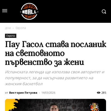
дом
Европа
Европа
Пау Гасол става посланик
на световното
първенство за жени
Испанската легенда ще използва своя авторитет и
популярност, за да насърчава развитието на
женския баскетбол
от
Виктория Петрова
-
14/03/2026
285