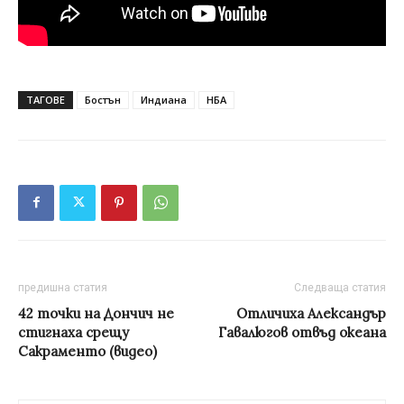
ТАГОВЕ
Бостън
Индиана
НБА
предишна статия
Следваща статия
42 точки на Дончич не
Отличиха Александър
стигнаха срещу
Гавалюгов отвъд океана
Сакраменто (видео)