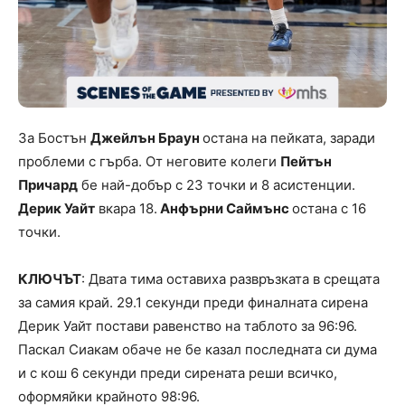
За Бостън
Джейлън Браун
остана на пейката, заради
проблеми с гърба. От неговите колеги
Пейтън
Причард
бе най-добър с 23 точки и 8 асистенции.
Дерик Уайт
вкара 18.
Анфърни Саймънс
остана с 16
точки.
КЛЮЧЪТ
: Двата тима оставиха развръзката в срещата
за самия край. 29.1 секунди преди финалната сирена
Дерик Уайт постави равенство на таблото за 96:96.
Паскал Сиакам обаче не бе казал последната си дума
и с кош 6 секунди преди сирената реши всичко,
оформяйки крайното 98:96.