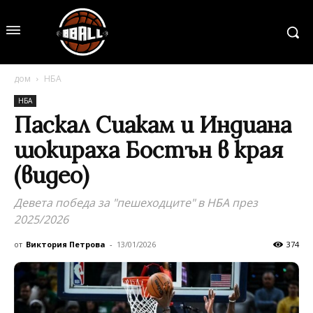
дом
НБА
НБА
Паскал Сиакам и Индиана
шокираха Бостън в края
(видео)
Девета победа за "пешеходците" в НБА през
2025/2026
от
Виктория Петрова
-
13/01/2026
374