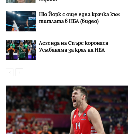
Ню Йорк с още една крачка към
титлата в НБА (видео)
Легенда на Спърс короняса
Уембаняма за крал на НБА