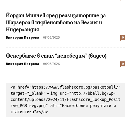
Йордан Минчев сред реализаторите за
Шарлероа в първенството на Белгия и
Нидерландия
Виктория Петрова
-
08/02/2025
0
Фенербахче в стил “непобедим” (видео)
Виктория Петрова
-
06/03/2026
0
<a href="https://www.flashscore.bg/basketball/" 
target="_blank"><img src="http://bball.bg/wp-
content/uploads/2024/11/Flashscore_Lockup_Posit
ive_RGB-svg.png" alt="Баскетболни резултати и 
статистика"></a>