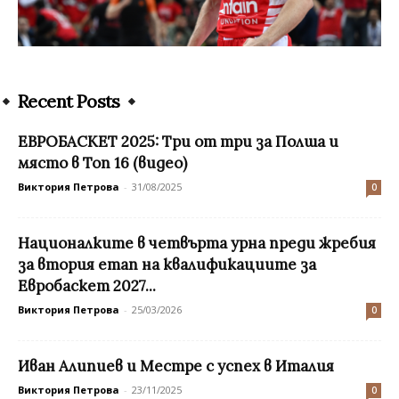
Recent Posts
ЕВРОБАСКЕТ 2025: Три от три за Полша и
място в Топ 16 (видео)
Виктория Петрова
-
31/08/2025
0
Националките в четвърта урна преди жребия
за втория етап на квалификациите за
Евробаскет 2027...
Виктория Петрова
-
25/03/2026
0
Иван Алипиев и Mестре с успех в Италия
Виктория Петрова
-
23/11/2025
0