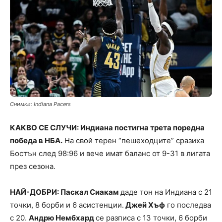
Снимки: Indiana Pacers
КАКВО СЕ СЛУЧИ: Индиана постигна трета поредна
победа в НБА.
На свой терен “пешеходците” сразиха
Бостън след 98:96 и вече имат баланс от 9-31 в лигата
през сезона.
НАЙ-ДОБРИ: Паскал Сиакам
даде тон на Индиана с 21
точки, 8 борби и 6 асистенции.
Джей Хъф
го последва
с 20.
Андрю Нембхард
се разписа с 13 точки, 6 борби