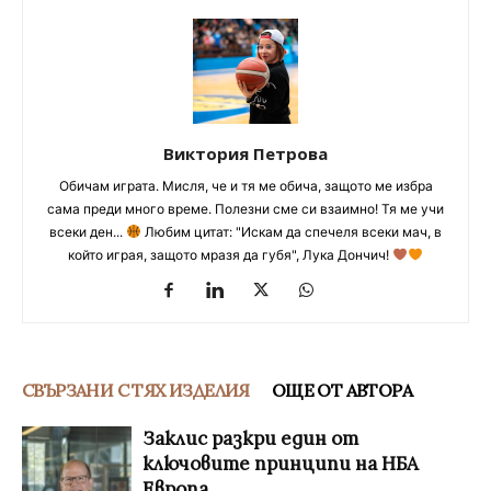
Виктория Петрова
Обичам играта. Мисля, че и тя ме обича, защото ме избра
сама преди много време. Полезни сме си взаимно! Тя ме учи
всеки ден...
Любим цитат: "Искам да спечеля всеки мач, в
който играя, защото мразя да губя", Лука Дончич!
СВЪРЗАНИ С ТЯХ ИЗДЕЛИЯ
ОЩЕ ОТ АВТОРА
Заклис разкри един от
ключовите принципи на НБА
Европа