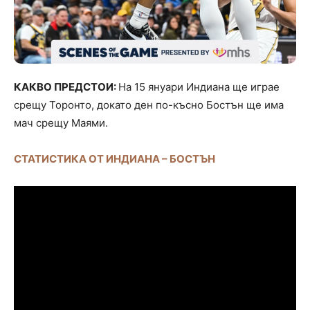
КАКВО ПРЕДСТОИ:
На 15 януари Индиана ще играе
срещу Торонто, докато ден по-късно Бостън ще има
мач срещу Маями.
СТАТИСТИКА ОТ ИНДИАНА – БОСТЪН