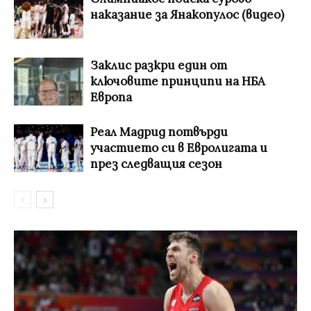
наказание за Янакопулос (видео)
Заклис разкри един от
ключовите принципи на НБА
Европа
Реал Мадрид потвърди
участието си в Евролигата и
през следващия сезон