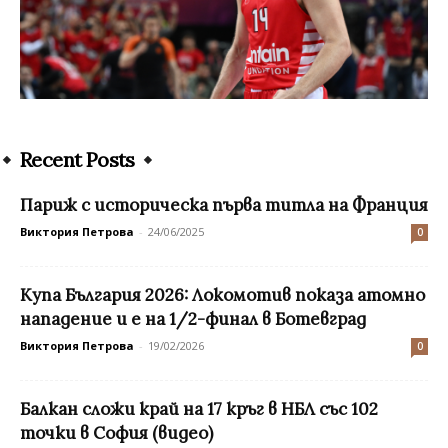
Recent Posts
Париж с историческа първа титла на Франция
Виктория Петрова
-
24/06/2025
0
Купа България 2026: Локомотив показа атомно
нападение и е на 1/2-финал в Ботевград
Виктория Петрова
-
19/02/2026
0
Балкан сложи край на 17 кръг в НБЛ със 102
точки в София (видео)