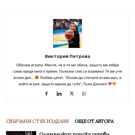
Виктория Петрова
Обичам играта. Мисля, че и тя ме обича, защото ме избра
сама преди много време. Полезни сме си взаимно! Тя ме учи
всеки ден...
Любим цитат: "Искам да спечеля всеки мач, в
който играя, защото мразя да губя", Лука Дончич!
СВЪРЗАНИ С ТЯХ ИЗДЕЛИЯ
ОЩЕ ОТ АВТОРА
Олимпиакос поиска сурово