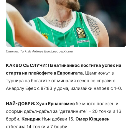
Снимки: Turkish Airlines EuroLeague/X.com
КАКВО СЕ СЛУЧИ: Панатинайкос постигна успех на
старта на плейофите в Евролигата.
Шампионът в
турнира на богатите от миналия сезон се справи с
Анадолу Ефес с 87:83 у дома, излизайки напред с 1-0.
НАЙ-ДОБРИ: Хуан Ернангомес
бе много полезен и
оформи дабъл-дабъл за “детелините” – 20 точки и 16
борби.
Кендрик Нън
добави 15.
Омер Юрцевен
отбеляза 14 точки и 7 борби.