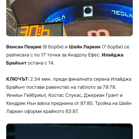
Венсан Поарие
(8 борби) и
Шейн Ларкин
(7 борби) се
разписаха с по 17 точки за Анадолу Ефес.
Илайджа
Брайънт
остана с 14.
КЛЮЧЪТ:
2.34 мин. преди финалната сирена Илайджа
Брайънт постави равенство на таблото за 78:78.
Уениън Гейбриъл, Костас Слукас, Джериан Грант и
Кендрик Нън взеха преднина от 87:80. Тройка на Шейн
Ларкин оформи крайното 83:87.