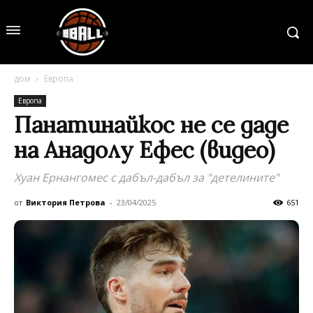
дом
Европа
Европа
Панатинайкос не се даде
на Анадолу Ефес (видео)
Хуан Ернангомес с дабъл-дабъл за "детелините"
от
Виктория Петрова
-
23/04/2025
651