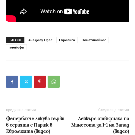
ТАГОВЕ
Анадолу Ефес
Евролига
Панатинайкос
плейофи
предишна статия
Следваща статия
Фенербахче ликува първи
Лейкърс отвърнаха на
в серията с Париж в
Минесота за 1-1 на Запад
Евролигата (видео)
(видео)