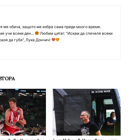
тя ме обича, защото ме избра сама преди много време.
ме учи всеки ден...
Любим цитат: "Искам да спечеля всеки
разя да губя", Лука Дончич!
ВТОРА