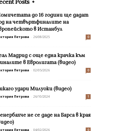
ecent Posts
омичетата до 16 години ще дадат
од на четвъртфиналите на
вропейското в Истанбул
иктория Петрова
-
26/08/2025
0
еал Мадрид с още една крачка към
иналите в Евролигата (видео)
иктория Петрова
-
02/05/2026
0
икаго удари Милуоки (видео)
иктория Петрова
-
26/10/2024
1
енербахче не се даде на Барса в края
видео)
иктория Петрова
-
04/02/2026
0