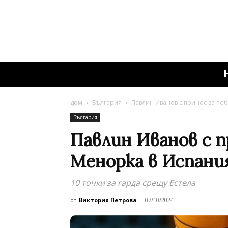
дом
България
Павлин Иванов с принос за поб
България
Павлин Иванов с п
Менорка в Испания
10 точки за гарда срещу Естела
от
Виктория Петрова
-
07/10/2024