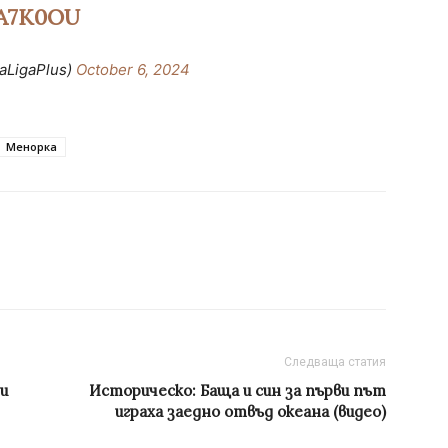
A7K0OU
aLigaPlus)
October 6, 2024
Менорка
Следваща статия
и
Историческо: Баща и син за първи път
играха заедно отвъд океана (видео)