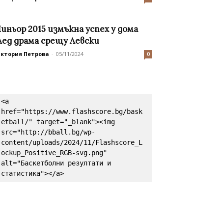
иньор 2015 измъкна успех у дома
лед драма срещу Левски
иктория Петрова
-
05/11/2024
0
<a 
href="https://www.flashscore.bg/bask
etball/" target="_blank"><img 
src="http://bball.bg/wp-
content/uploads/2024/11/Flashscore_L
ockup_Positive_RGB-svg.png" 
alt="Баскетболни резултати и 
статистика"></a>