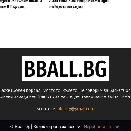
Везенков и Олимпиакос
Асен Николов: Направихме един
ите в Гърция
невероятен сезон
баскетболен портал. Мястото, където ще говорим за баскетбол
ивеем заради нея. Защото за нас, единствено баскетболът има 
Контакти:
bballbg@gmail.com
© Bball.bg| Всички права запазени
|
Изработка на сайт