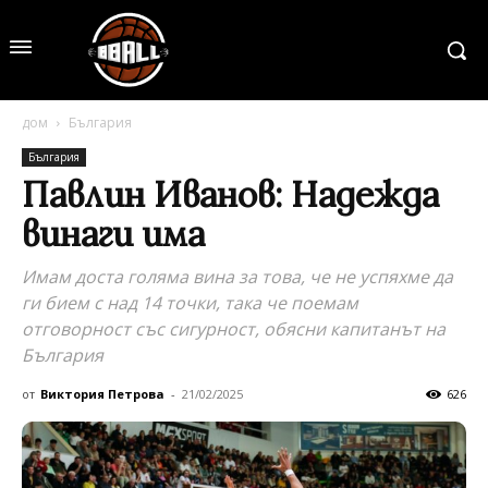
дом
България
България
Павлин Иванов: Надежда
винаги има
Имам доста голяма вина за това, че не успяхме да
ги бием с над 14 точки, така че поемам
отговорност със сигурност, обясни капитанът на
България
от
Виктория Петрова
-
21/02/2025
626