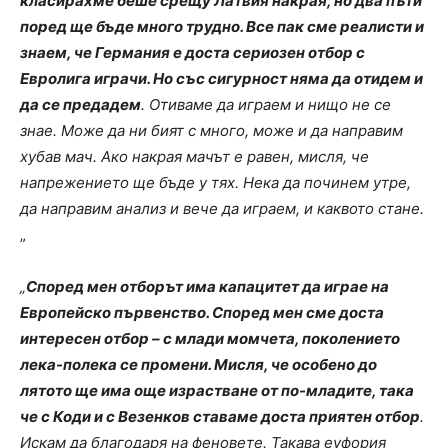
класирахме беше срещу Латвия накрая, но два пъти
поред ще бъде много трудно. Все пак сме реалисти и
знаем, че Германия е доста сериозен отбор с
Евролига играчи. Но със сигурност няма да отидем и
да се предадем
. Отиваме да играем и нищо не се
знае. Може да ни бият с много, може и да направим
хубав мач. Ако накрая мачът е равен, мисля, че
напрежението ще бъде у тях. Нека да починем утре,
да направим анализ и вече да играем, и каквото стане.
„
„
Според мен отборът има капацитет да играе на
Европейско първенство. Според мен сме доста
интересен отбор – с млади момчета, поколението
лека-полека се промени. Мисля, че особено до
лятото ще има още израстване от по-младите, така
че с Коди и с Везенков ставаме доста приятен отбор
.
Искам да благодаря на феновете. Такава еуфория