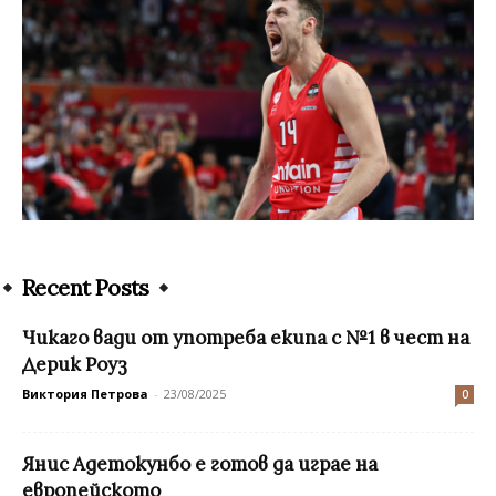
Recent Posts
Чикаго вади от употреба екипа с №1 в чест на
Дерик Роуз
Виктория Петрова
-
23/08/2025
0
Янис Адетокунбо е готов да играе на
европейското