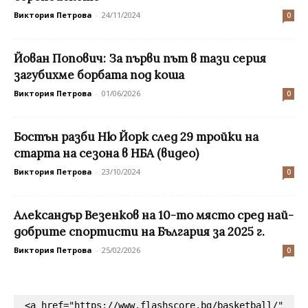
Виктория Петрова
-
24/11/2024
0
Йован Попович: За първи път в тази серия
загубихме борбата под коша
Виктория Петрова
-
01/06/2026
0
Бостън разби Ню Йорк след 29 тройки на
старта на сезона в НБА (видео)
Виктория Петрова
-
23/10/2024
0
Александър Везенков на 10-то място сред най-
добрите спортисти на България за 2025 г.
Виктория Петрова
-
25/02/2026
0
<a href="https://www.flashscore.bg/basketball/" 