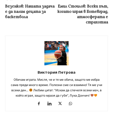
Везенков: Нашата задача
Емил Стоилов: Всеки път,
е да палим децата за
когато играя в Ботевград,
баскетбола
атмосферата е
страхотна
Виктория Петрова
Обичам играта. Мисля, че и тя ме обича, защото ме избра
сама преди много време. Полезни сме си взаимно! Тя ме учи
всеки ден...
Любим цитат: "Искам да спечеля всеки мач, в
който играя, защото мразя да губя", Лука Дончич!