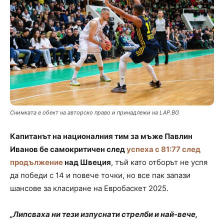
Снимката е обект на авторско право и принадлежи на LAP.BG
Капитанът на националния тим за мъже Павлин
Иванов бе самокритичен след
успеха с 81:77 след
продължение
над Швеция
, тъй като отборът не успя
да победи с 14 и повече точки, но все пак запази
шансове за класиране на Евробаскет 2025.
„Липсваха ни тези изпуснати стрелби и най-вече,