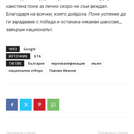
наистина поне аз лично скоро не съм виждал.
Благодаря на всички, които дойдоха. Поне успяхме да
ги зарадваме с победа и останаха някакви шансове
„,
завърши националът.
ЧРЕЗ
Google
ИЗТОЧНИК
БТА
ТАГОВЕ
България
евроквалификации
мъже
национални отбори
Павлин Иванов
предишна статия
Следваща статия