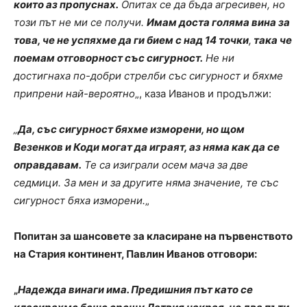
които аз пропуснах.
Опитах се да бъда агресивен, но
този път не ми се получи.
Имам доста голяма вина за
това, че не успяхме да ги бием с над 14 точки
,
така че
поемам отговорност със сигурност.
Не ни
достигнаха по-добри стрелби със сигурност и бяхме
припрени най-вероятно
„, каза Иванов и продължи:
„
Да, със сигурност бяхме изморени, но щом
Везенков и Коди могат да играят, аз няма как да се
оправдавам.
Те са изиграли осем мача за две
седмици. За мен и за другите няма значение, те със
сигурност бяха изморени.
„
Попитан за шансовете за класиране на първенството
на Стария континент, Павлин Иванов отговори:
„
Надежда винаги има. Предишния път като се