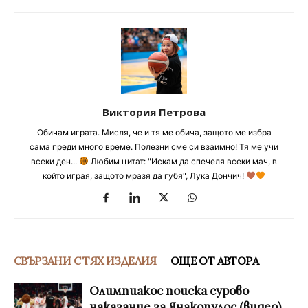
Виктория Петрова
Обичам играта. Мисля, че и тя ме обича, защото ме избра
сама преди много време. Полезни сме си взаимно! Тя ме учи
всеки ден...
Любим цитат: "Искам да спечеля всеки мач, в
който играя, защото мразя да губя", Лука Дончич!
СВЪРЗАНИ С ТЯХ ИЗДЕЛИЯ
ОЩЕ ОТ АВТОРА
Олимпиакос поиска сурово
наказание за Янакопулос (видео)