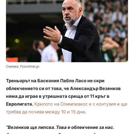
Снимка: Fosonline.gr.
Треньорът на Баскония Пабло Ласо не скри
облекчението си от това, че Александър Везенков
няма да играе в утрешната среща от 11 кръг в
Евролигата.
Крилото на Олимпиакос е с контузия и ще
трябва да почива между 10 и 15 дни
.
“Везенков ще липсва. Това е облекчение за нас.