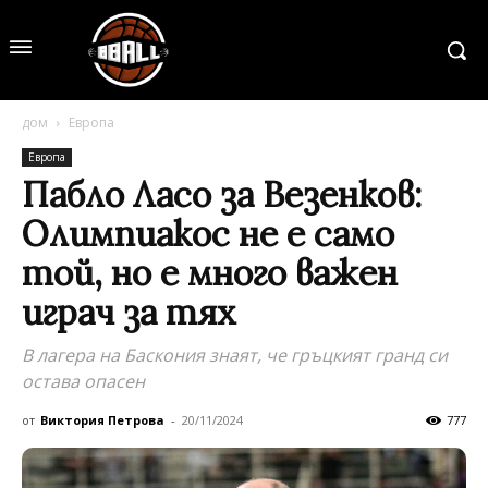
дом
Европа
Европа
Пабло Ласо за Везенков:
Олимпиакос не е само
той, но е много важен
играч за тях
В лагера на Баскония знаят, че гръцкият гранд си
остава опасен
от
Виктория Петрова
-
20/11/2024
777