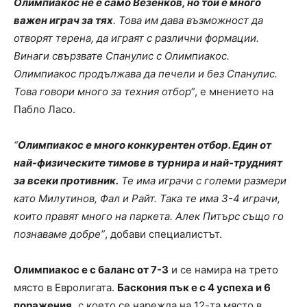
Олимпиакос не е само Везенков, но той е много
важен играч за тях
. Това им дава възможност да
отворят терена, да играят с различни формации.
Винаги свързвате Спанулис с Олимпиакос.
Олимпиакос продължава да печели и без Спанулис.
Това говори много за техния отбор
”, е мнението на
Пабло Ласо.
“
Олимпиакос е много конкурентен отбор. Един от
най-физическите тимове в турнира и най-трудният
за всеки противник.
Те има играчи с големи размери
като Милутинов, Фал и Райт. Така те има 3-4 играчи,
които правят много на паркета. Алек Питърс също го
познаваме добре”
, добави специалистът.
Олимпиакос е с баланс от 7-3
и се намира на трето
място в Евролигата.
Баскония пък е с 4 успеха и 6
поражения,
с което се нарежда на 12-та място в