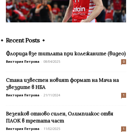
Recent Posts
Флорида взе титлата при колежаните (видео)
Виктория Петрова
-
08/04/2025
0
Стана известен новият формат на Мача на
звездите в НБА
Виктория Петрова
-
21/11/2024
1
Везенков отново силен, Олимпиакос отвя
ПАОК в третата част
Виктория Петрова
-
11/02/2025
1