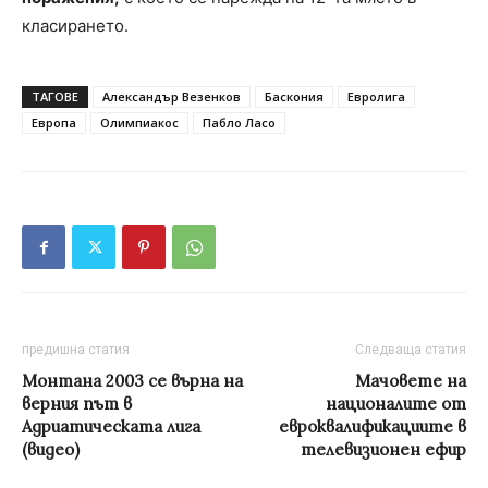
класирането.
ТАГОВЕ
Александър Везенков
Баскония
Евролига
Европа
Олимпиакос
Пабло Ласо
предишна статия
Следваща статия
Монтана 2003 се върна на
Мачовете на
верния път в
националите от
Адриатическата лига
евроквалификациите в
(видео)
телевизионен ефир