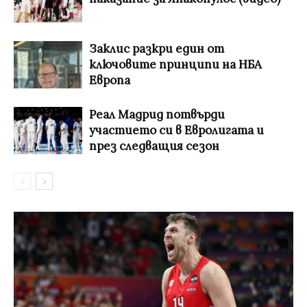
Заклис разкри един от
ключовите принципи на НБА
Европа
Реал Мадрид потвърди
участието си в Евролигата и
през следващия сезон