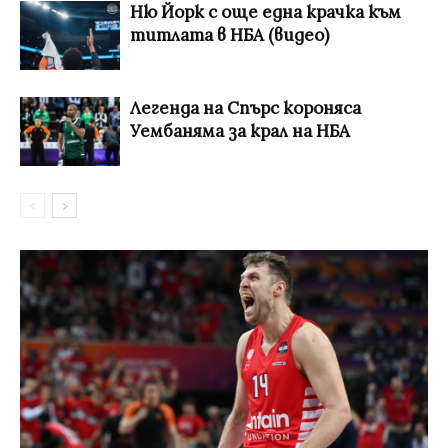
Ню Йорк с още една крачка към
титлата в НБА (видео)
Легенда на Спърс короняса
Уембаняма за крал на НБА