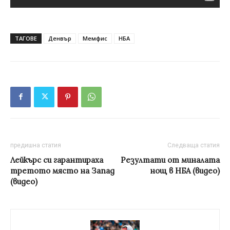
ТАГОВЕ
Денвър
Мемфис
НБА
предишна статия
Следваща статия
Лейкърс си гарантираха
Резултати от миналата
третото място на Запад
нощ в НБА (видео)
(видео)