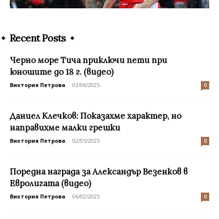
Recent Posts
Черно море Тича приключи пети при
юношите до 18 г. (видео)
Виктория Петрова
-
03/06/2025
0
Даниел Клечков: Показахме характер, но
направихме малки грешки
Виктория Петрова
-
02/05/2025
0
Поредна награда за Александър Везенков в
Евролигата (видео)
Виктория Петрова
-
06/02/2025
0