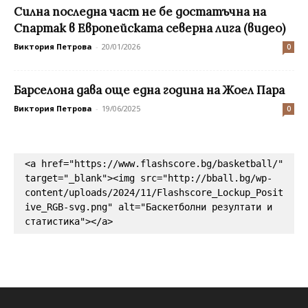
Силна последна част не бе достатъчна на
Спартак в Европейската северна лига (видео)
Виктория Петрова
-
20/01/2026
0
Барселона дава още една година на Жоел Пара
Виктория Петрова
-
19/06/2025
0
<a href="https://www.flashscore.bg/basketball/" 
target="_blank"><img src="http://bball.bg/wp-
content/uploads/2024/11/Flashscore_Lockup_Posit
ive_RGB-svg.png" alt="Баскетболни резултати и 
статистика"></a>