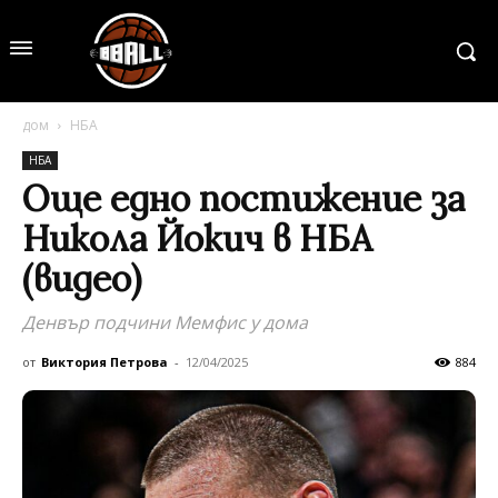
дом
НБА
НБА
Още едно постижение за
Никола Йокич в НБА
(видео)
Денвър подчини Мемфис у дома
от
Виктория Петрова
-
12/04/2025
884