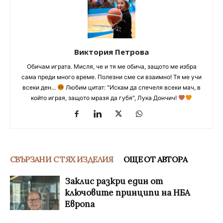
Виктория Петрова
Обичам играта. Мисля, че и тя ме обича, защото ме избра
сама преди много време. Полезни сме си взаимно! Тя ме учи
всеки ден...
Любим цитат: "Искам да спечеля всеки мач, в
който играя, защото мразя да губя", Лука Дончич!
СВЪРЗАНИ С ТЯХ ИЗДЕЛИЯ
ОЩЕ ОТ АВТОРА
Заклис разкри един от
ключовите принципи на НБА
Европа