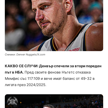
Снимки: Denver Nuggets/X.com
КАКВО СЕ СЛУЧИ: Денвър спечели за втори пореден
път в НБА.
Пред своите фенове Нъгетс отказаха
Мемфис със 117:109 и вече имат баланс от 49-32 в
лигата през 2024/2025.