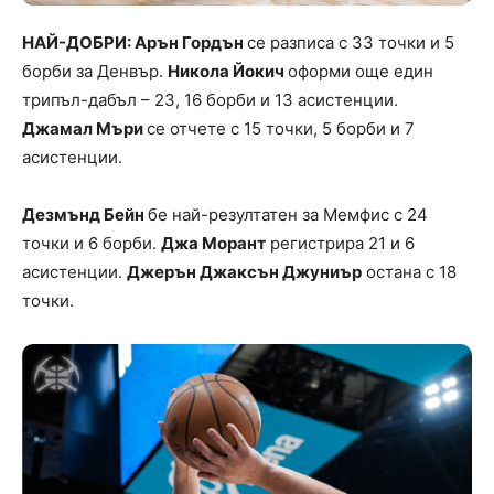
НАЙ-ДОБРИ: Арън Гордън
се разписа с 33 точки и 5
борби за Денвър.
Никола Йокич
оформи още един
трипъл-дабъл – 23, 16 борби и 13 асистенции.
Джамал Мъри
се отчете с 15 точки, 5 борби и 7
асистенции.
Дезмънд Бейн
бе най-резултатен за Мемфис с 24
точки и 6 борби.
Джа Морант
регистрира 21 и 6
асистенции.
Джерън Джаксън Джуниър
остана с 18
точки.