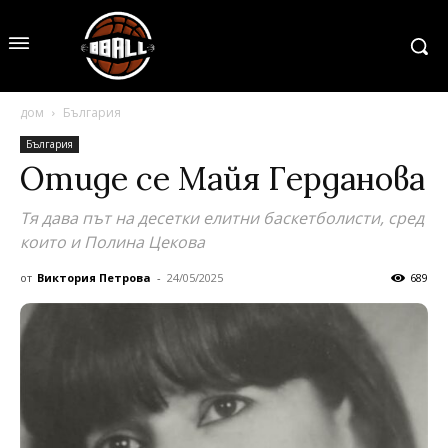
дом
България
България
Отиде се Майя Герданова
Тя дава път на десетки елитни баскетболисти, сред
които и Полина Цекова
от
Виктория Петрова
-
24/05/2025
689