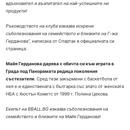
вдъхновител и възпитател на най-успешните ни
продукти!
Ръководството на клуба изказва искрени
съболезнования на семейството и близките на Г-жа
Герданова”,
написаха от Спартак в официалната си
страница.
Майя Герданова дарява с обичта си към играта в
Града под Панорамата редица поколения
състезатели
. Сред тези закърмени с баскетбола от
нея е и единствената с българка със злато от женската
НБА с Хюстън Кометс от 1999 г. Полина Цекова.
Екипът на BBALL.BG изказва съболезнования на
семейството и близките на Майя Герданова
!