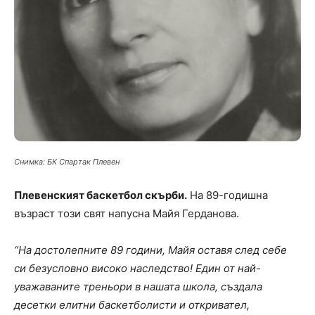
Снимка: БК Спартак Плевен
Плевенският баскетбол скърби.
На 89-годишна
възраст този свят напусна Майя Герданова.
“На достолепните 89 години, Майя оставя след себе
си безусловно високо наследство! Един от най-
уважаваните треньори в нашата школа, създала
десетки елитни баскетболисти и откривател,