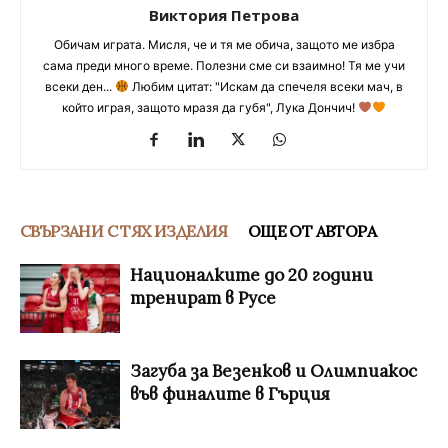
Виктория Петрова
Обичам играта. Мисля, че и тя ме обича, защото ме избра
сама преди много време. Полезни сме си взаимно! Тя ме учи
всеки ден...
Любим цитат: "Искам да спечеля всеки мач, в
който играя, защото мразя да губя", Лука Дончич!
СВЪРЗАНИ С ТЯХ ИЗДЕЛИЯ
ОЩЕ ОТ АВТОРА
Националките до 20 години
тренират в Русе
Загуба за Везенков и Олимпиакос
във финалите в Гърция