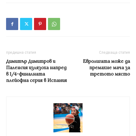
предишна статия
Следваща статия
Димитър Димитров и
Евролигата може да
Паленсия излязоха напред
премахне мача за
в 1/4-финалната
третото място
плейофна серия в Испания