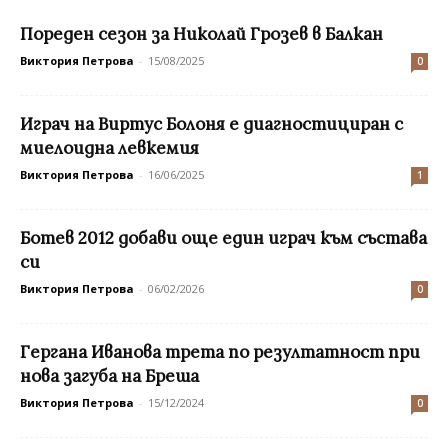
Пореден сезон за Николай Грозев в Балкан
Виктория Петрова
-
15/08/2025
0
Играч на Виртус Болоня е диагностициран с
миелоидна левкемия
Виктория Петрова
-
16/06/2025
1
Ботев 2012 добави още един играч към състава
си
Виктория Петрова
-
06/02/2026
0
Гергана Иванова трета по резултатност при
нова загуба на Бреша
Виктория Петрова
-
15/12/2024
0