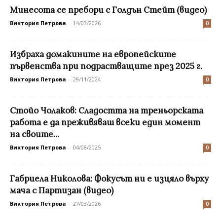
Минесота се пребори с Голдън Стейт (видео)
Виктория Петрова
-
14/03/2026
0
Избраха домакините на европейските
първенства при подрастващите през 2025 г.
Виктория Петрова
-
29/11/2024
0
Стойо Чолаков: Сладостта на треньорската
работа е да преживяваш всеки един момент
на своите...
Виктория Петрова
-
04/08/2025
0
Габриела Николова: Фокусът ни е изцяло върху
мача с Партизан (видео)
Виктория Петрова
-
27/03/2026
0