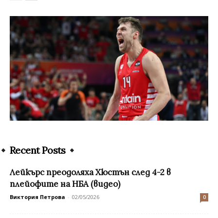
Recent Posts
Лейкърс преодоляха Хюстън след 4-2 в
плейофите на НБА (видео)
Виктория Петрова
-
02/05/2026
0