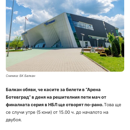
Снимка: БК Балкан
Балкан обяви, че касите за билети в “Арена
Ботевград” в деня на решителния пети мач от
финалната серия в НБЛ ще отворят по-рано.
Това ще
се случи утре (5 юни) от 15.00 ч. до началото на
двубоя.