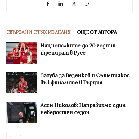
СВЪРЗАНИ С ТЯХ ИЗДЕЛИЯ
ОЩЕ ОТ АВТОРА
Националките до 20 години
тренират в Русе
Загуба за Везенков и Олимпиакос
във финалите в Гърция
Асен Николов: Направихме един
невероятен сезон