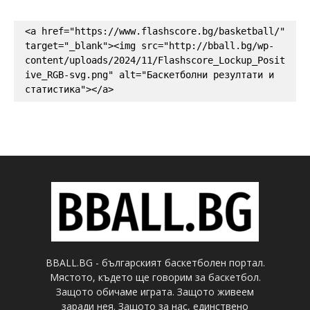
<a href="https://www.flashscore.bg/basketball/" 
target="_blank"><img src="http://bball.bg/wp-
content/uploads/2024/11/Flashscore_Lockup_Posit
ive_RGB-svg.png" alt="Баскетболни резултати и 
статистика"></a>
BBALL.BG - българският баскетболен портал.
Мястото, където ще говорим за баскетбол.
Защото обичаме играта. Защото живеем
заради нея. Защото за нас, единствено