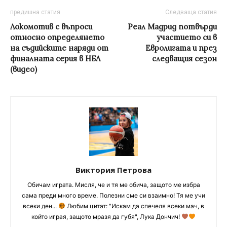
предишна статия
Следваща статия
Локомотив с въпроси
Реал Мадрид потвърди
относно определянето
участието си в
на съдийските наряди от
Евролигата и през
финалната серия в НБЛ
следващия сезон
(видео)
Виктория Петрова
Обичам играта. Мисля, че и тя ме обича, защото ме избра
сама преди много време. Полезни сме си взаимно! Тя ме учи
всеки ден...
Любим цитат: "Искам да спечеля всеки мач, в
който играя, защото мразя да губя", Лука Дончич!