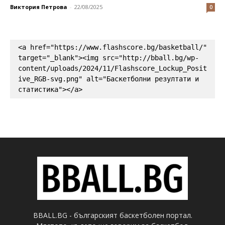
Виктория Петрова
-
22/08/2025
0
<a href="https://www.flashscore.bg/basketball/" 
target="_blank"><img src="http://bball.bg/wp-
content/uploads/2024/11/Flashscore_Lockup_Posit
ive_RGB-svg.png" alt="Баскетболни резултати и 
статистика"></a>
BBALL.BG - българският баскетболен портал.