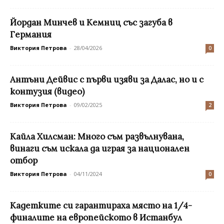
Йордан Минчев и Кемниц със загуба в
Германия
Виктория Петрова
-
28/04/2026
0
Антъни Дейвис с първи изяви за Далас, но и с
контузия (видео)
Виктория Петрова
-
09/02/2025
2
Кайла Хилсман: Много съм развълнувана,
винаги съм искала да играя за национален
отбор
Виктория Петрова
-
04/11/2024
0
Кадетките си гарантираха място на 1/4-
финалите на европейското в Истанбул