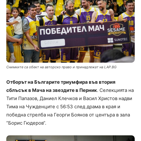
Снимките са обект на авторско право и принадлежат на LAP.BG
Отборът на Българите триумфира във втория
сблъсък в Мача на звездите в Перник
. Селекцията на
Тити Папазов, Даниел Клечков и Васил Христов надви
Тима на Чужденците с 56:53 след драма в края и
победна стрелба на Георги Боянов от центъра в зала
“Борис Гюдеров“.