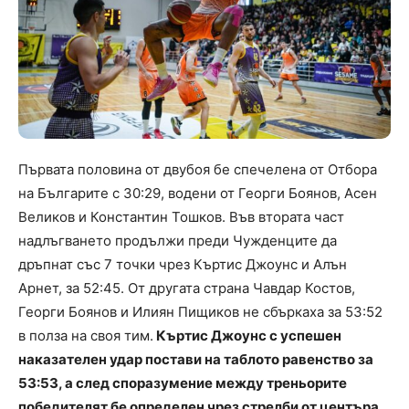
Първата половина от двубоя бе спечелена от Отбора
на Българите с 30:29, водени от Георги Боянов, Асен
Великов и Константин Тошков. Във втората част
надлъгването продължи преди Чужденците да
дръпнат със 7 точки чрез Къртис Джоунс и Алън
Арнет, за 52:45. От другата страна Чавдар Костов,
Георги Боянов и Илиян Пищиков не сбъркаха за 53:52
в полза на своя тим.
Къртис Джоунс с успешен
наказателен удар постави на таблото равенство за
53:53, а след споразумение между треньорите
победителят бе определен чрез стрелби от центъра,