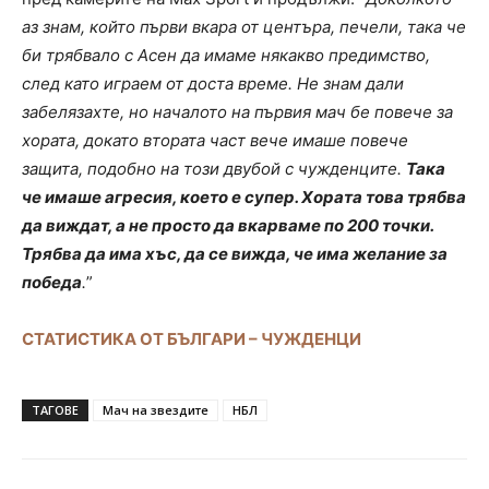
аз знам, който първи вкара от центъра, печели, така че
би трябвало с Асен да имаме някакво предимство,
след като играем от доста време. Не знам дали
забелязахте, но началото на първия мач бе повече за
хората, докато втората част вече имаше повече
защита, подобно на този двубой с чужденците.
Така
че имаше агресия, което е супер. Хората това трябва
да виждат, а не просто да вкарваме по 200 точки.
Трябва да има хъс, да се вижда, че има желание за
победа
.
”
СТАТИСТИКА ОТ БЪЛГАРИ – ЧУЖДЕНЦИ
ТАГОВЕ
Мач на звездите
НБЛ