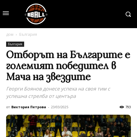
дом
България
България
Отборът на Българите е
големият победител в
Мача на звездите
Георги Боянов донесе успеха на своя тим с
успешна стрелба от центъра
от
Виктория Петрова
-
23/03/2025
793