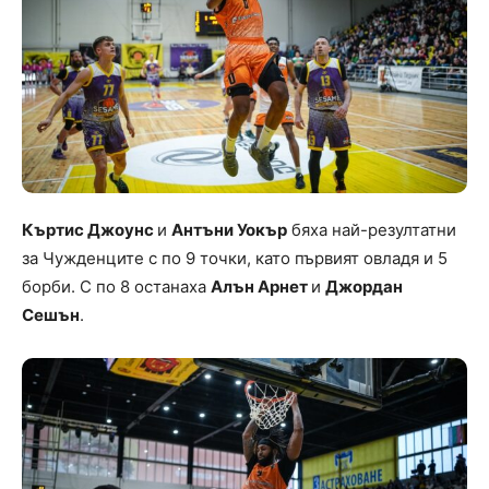
Къртис Джоунс
и
Антъни Уокър
бяха най-резултатни
за Чужденците с по 9 точки, като първият овладя и 5
борби. С по 8 останаха
Алън Арнет
и
Джордан
Сешън
.