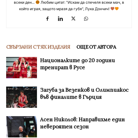
всеки ден...
Любим цитат: "Искам да спечеля всеки мач, в
който играя, защото мразя да губя", Лука Дончич!
СВЪРЗАНИ С ТЯХ ИЗДЕЛИЯ
ОЩЕ ОТ АВТОРА
Националките до 20 години
тренират в Русе
Загуба за Везенков и Олимпиакос
във финалите в Гърция
Асен Николов: Направихме един
невероятен сезон