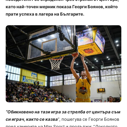
като най-точен мерник показа Георги Боянов, който
прати успеха в лагера на Българите.
“Обикновено на тази игра за стрелба от центъра съм
си играч, както се казва
”, пошегува се Георги Боянов
пред камерите на Max Sport и продължи: “
Доколкото