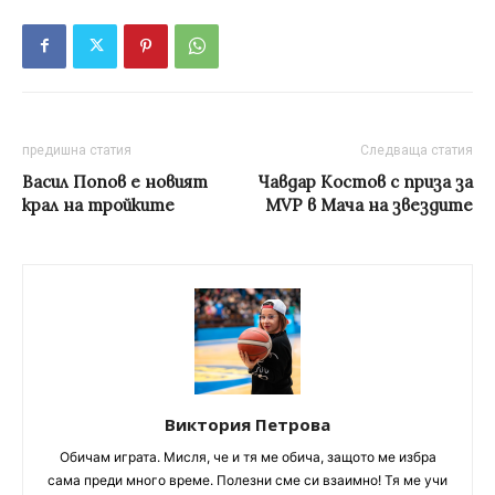
предишна статия
Следваща статия
Васил Попов е новият
Чавдар Костов с приза за
крал на тройките
MVP в Мача на звездите
Виктория Петрова
Обичам играта. Мисля, че и тя ме обича, защото ме избра
сама преди много време. Полезни сме си взаимно! Тя ме учи