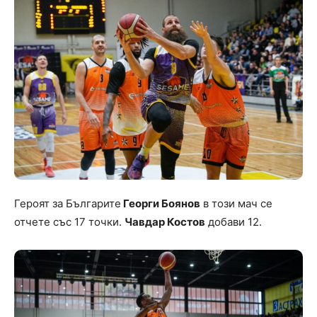
Героят за Българите
Георги Боянов
в този мач се
отчете със 17 точки.
Чавдар Костов
добави 12.