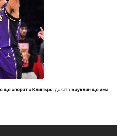
с ще спорят с Клипърс
, докато
Бруклин ще има