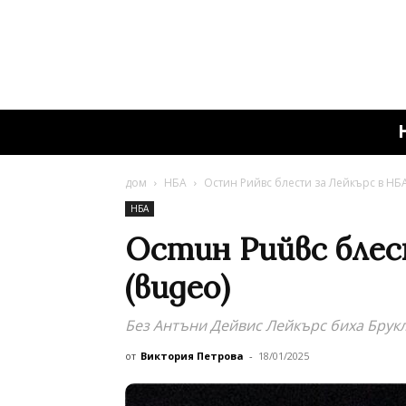
дом
НБА
Остин Рийвс блести за Лейкърс в НБА
НБА
Остин Рийвс блес
(видео)
Без Антъни Дейвис Лейкърс биха Брук
от
Виктория Петрова
-
18/01/2025