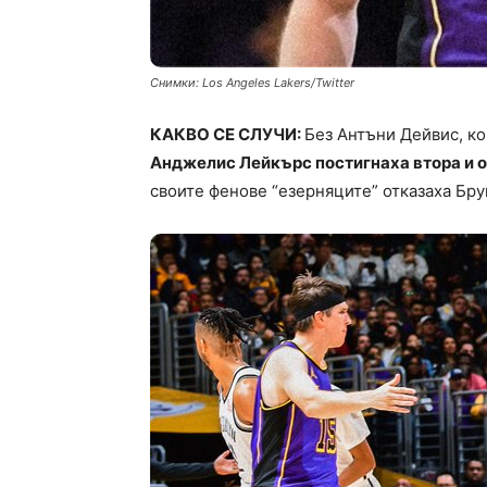
Снимки: Los Angeles Lakers/Twitter
КАКВО СЕ СЛУЧИ:
Без Антъни Дейвис, ко
Анджелис Лейкърс постигнаха втора и о
своите фенове “езерняците” отказаха Брук