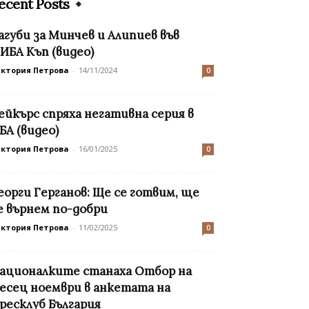
ecent Posts
агуби за Минчев и Алипиев във
ИБА Къп (видео)
иктория Петрова
-
14/11/2024
0
ейкърс спряха негативна серия в
БА (видео)
иктория Петрова
-
16/01/2025
0
еорги Герганов: Ще се готвим, ще
е върнем по-добри
иктория Петрова
-
11/02/2025
0
ационалките станаха Отбор на
есец ноември в анкетата на
ресклуб България