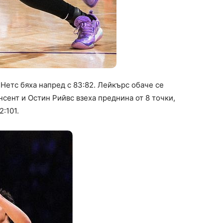
 Нетс бяха напред с 83:82. Лейкърс обаче се
сент и Остин Рийвс взеха преднина от 8 точки,
2:101.