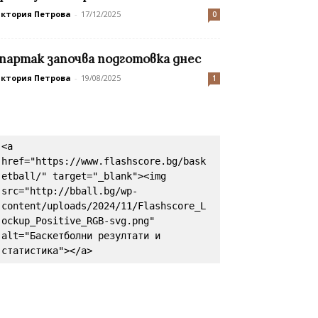
иктория Петрова
-
17/12/2025
0
партак започва подготовка днес
иктория Петрова
-
19/08/2025
1
<a 
href="https://www.flashscore.bg/bask
etball/" target="_blank"><img 
src="http://bball.bg/wp-
content/uploads/2024/11/Flashscore_L
ockup_Positive_RGB-svg.png" 
alt="Баскетболни резултати и 
статистика"></a>