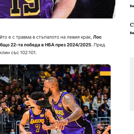
В
С
В
йто е с травма в стъпалото на левия крак,
Лос
бщо 22-та победа в НБА през 2024/2025.
Пред
лин със 102:101.