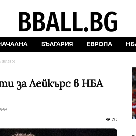
НАЧАЛНА
БЪЛГАРИЯ
ЕВРОПА
НБ
 (видео)
ти за Лейкърс в НБА
лин
796