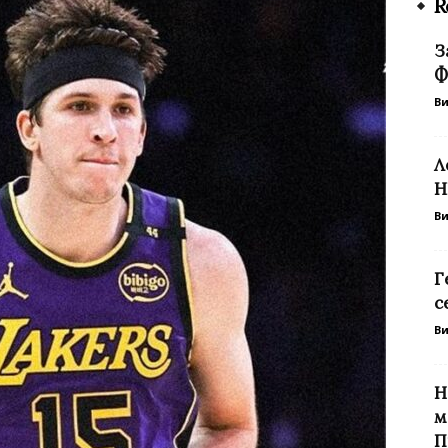
R
З
Ф
В
Л
Н
В
Г
с
В
Н
м
П