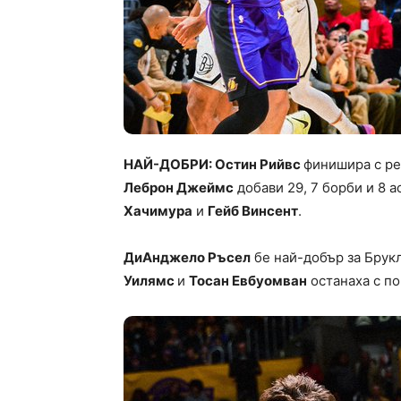
НАЙ-ДОБРИ: Остин Рийвс
финишира с ре
Леброн Джеймс
добави 29, 7 борби и 8 
Хачимура
и
Гейб Винсент
.
ДиАнджело Ръсел
бе най-добър за Брукл
Уилямс
и
Тосан Евбуомван
останаха с по