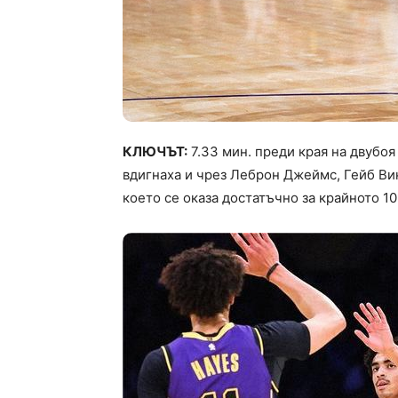
КЛЮЧЪТ:
7.33 мин. преди края на двубоя
вдигнаха и чрез Леброн Джеймс, Гейб Вин
което се оказа достатъчно за крайното 10