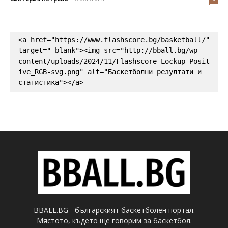
<a href="https://www.flashscore.bg/basketball/" 
target="_blank"><img src="http://bball.bg/wp-
content/uploads/2024/11/Flashscore_Lockup_Posit
ive_RGB-svg.png" alt="Баскетболни резултати и 
статистика"></a>
BBALL.BG - българският баскетболен портал.
Мястото, където ще говорим за баскетбол.