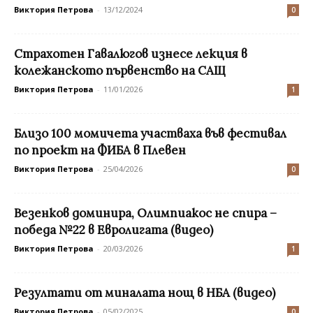
Виктория Петрова
-
13/12/2024
0
Страхотен Гавалюгов изнесе лекция в
колежанското първенство на САЩ
Виктория Петрова
-
11/01/2026
1
Близо 100 момичета участваха във фестивал
по проект на ФИБА в Плевен
Виктория Петрова
-
25/04/2026
0
Везенков доминира, Олимпиакос не спира –
победа №22 в Евролигата (видео)
Виктория Петрова
-
20/03/2026
1
Резултати от миналата нощ в НБА (видео)
Виктория Петрова
-
05/02/2025
0