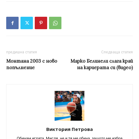
предишна статия
Следваща статия
Монтана 2003 с ново
Марко Белинели слага край
попълнение
на кариерата си (видео)
Виктория Петрова
Обичам играта. Мисля, че и тя ме обича, защото ме избра