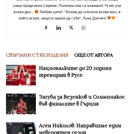
сама преди много време. Полезни сме си взаимно! Тя ме учи
всеки ден...
Любим цитат: "Искам да спечеля всеки мач, в
който играя, защото мразя да губя", Лука Дончич!
СВЪРЗАНИ С ТЯХ ИЗДЕЛИЯ
ОЩЕ ОТ АВТОРА
Националките до 20 години
тренират в Русе
Загуба за Везенков и Олимпиакос
във финалите в Гърция
Асен Николов: Направихме един
невероятен сезон