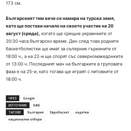
173 см.
Българският тим вече се намира на турска земя,
като ще постави начало на своето участие на 20
август (сряда),
когато ще срещне украинките от
20:30 часа българско време. Ден след това родните
баскетболистки ще имат за съперник гъркините от
18:00 ч., а на 22-и ще спорят със северномакедонките
от 13:00 ч. Последният мач на българките в груповата
фаза е на 25-и, като тогава ще играят с литовките от
18:00 ч.
ЧРЕЗ
Google
ИЗТОЧНИК
БФБ
ТАГОВЕ
България
Евробаскет
кадетки
национални отбори