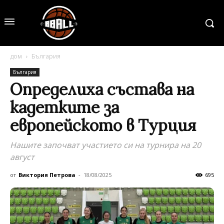
дом
България
България
Определиха състава на
кадетките за
европейското в Турция
Нашите започват участието си на турнира на 20
август
от
Виктория Петрова
-
18/08/2025
695