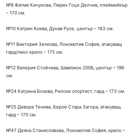
№8 Фатме Кичукова, Пирин Гоце Делчев, плеймейкър
– 170 см.
№10 Катрин Коева, Дунав Русе, център – 183 см.
№11 Виктория Зелкова, Локомотив София, атакуващ
гард/леко крило – 175 см.
№12 Валерия Стойчева, Шампион 2006, център – 196
см.
№24 Катрина Бозова, Рилски спортист, гард – 173 см.
№25 Девора Тенева, Берое Стара Загора, атакуващ
гард – 170 см.
№47 Деяна Станиславова, Локомотив София, крило –