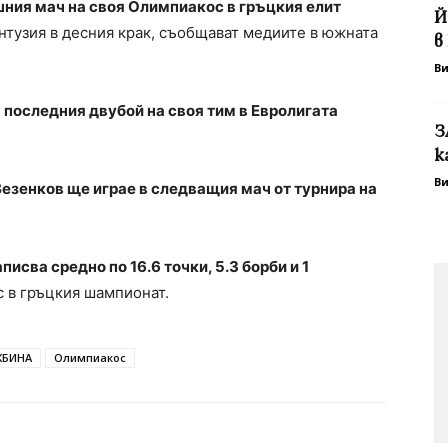
ния мач на своя Олимпиакос в гръцкия елит
Й
онтузия в десния крак, съобщават медиите в южната
в
В
 последния двубой на своя тим в Евролигата
З
к
В
езенков ще играе в следващия мач от турнира на
исва средно по 16.6 точки, 5.3 борби и 1
с в гръцкия шампионат.
ЖБИНА
Олимпиакос