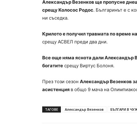
Aлександър Везенков ще пропусне днеш
срещу Колосос Родос
. Българинът е с к
ни съседка.
Крилото е получил травмата по време на
срещу АСВЕЛ преди два дни.
Все още няма яснота дали Александър В
богатите
срещу Виртус Болоня.
През този сезон
Александър Везенков зап
асистенция
в общо 9 мача на Олимпиако
ТАГОВЕ
Александър Везенков
БЪЛГАРИ В ЧУ