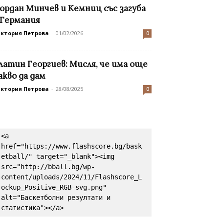
ордан Минчев и Кемниц със загуба
 Германия
иктория Петрова
-
01/02/2026
0
латин Георгиев: Мисля, че има още
акво да дам
иктория Петрова
-
28/08/2025
0
<a 
href="https://www.flashscore.bg/bask
etball/" target="_blank"><img 
src="http://bball.bg/wp-
content/uploads/2024/11/Flashscore_L
ockup_Positive_RGB-svg.png" 
alt="Баскетболни резултати и 
статистика"></a>