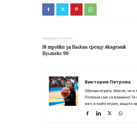
предишна статия
18 тройки за Балкан срещу Академик
Бултекс 99
Виктория Петрова
Обичам играта. Мисля, че и 
Полезни сме си взаимно! Тя 
мач, в който играя, защото м