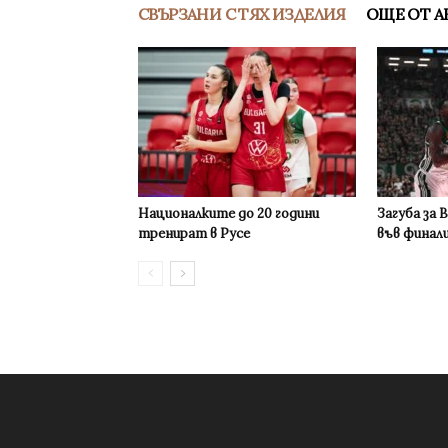
СВЪРЗАНИ С ТЯХ ИЗДЕЛИЯ
ОЩЕ ОТ А
Националките до 20 години
Загуба за 
тренират в Русе
във финал