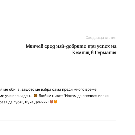
Следваща статия
Минчев сред най-добрите при успех на
Кемниц в Германия
тя ме обича, защото ме избра сама преди много време.
ме учи всеки ден...
Любим цитат: "Искам да спечеля всеки
разя да губя", Лука Дончич!