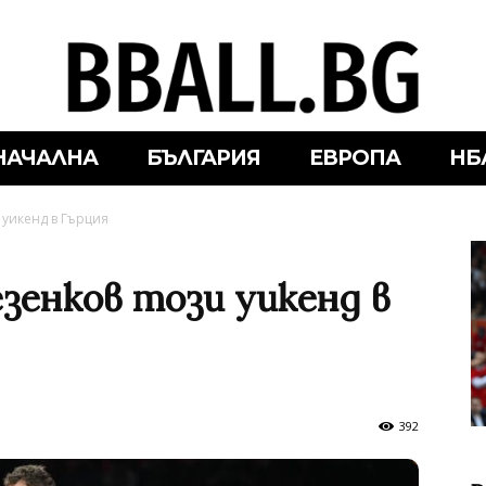
НАЧАЛНА
БЪЛГАРИЯ
ЕВРОПА
НБ
 уикенд в Гърция
зенков този уикенд в
392