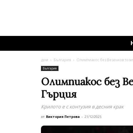
дом
България
Олимпиакос без Везенков този
България
Олимпиакос без Ве
Гърция
Крилото е с контузия в десния крак
от
Виктория Петрова
-
21/12/2025