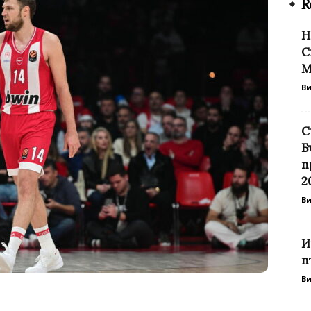
R
Н
С
М
В
С
Б
п
2
В
И
п
В