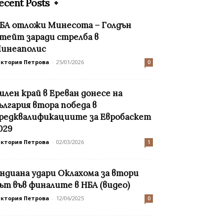
ecent Posts
БА отложи Минесота – Голдън
тейт заради стрелба в
инеаполис
иктория Петрова
-
25/01/2026
0
илен край в Ереван донесе на
ългария втора победа в
редквалификациите за Евробаскет
029
иктория Петрова
-
02/03/2026
1
ндиана удари Оклахома за втори
ът във финалите в НБА (видео)
иктория Петрова
-
12/06/2025
0