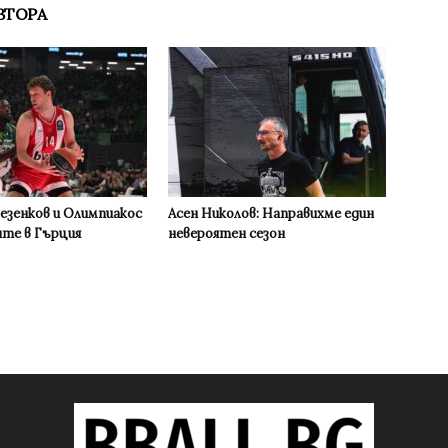
ВТОРА
Везенков и Олимпиакос
Асен Николов: Направихме един
ите в Гърция
невероятен сезон