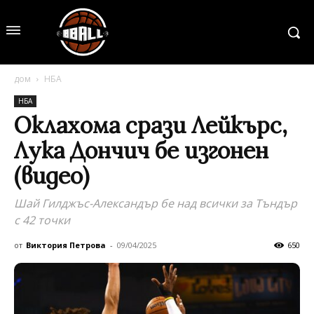
дом
НБА
НБА
Оклахома срази Лейкърс,
Лука Дончич бе изгонен
(видео)
Шай Гилджъс-Александър бе над всички за Тъндър
с 42 точки
от
Виктория Петрова
-
09/04/2025
650