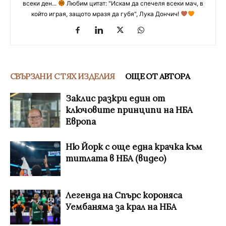
всеки ден...
Любим цитат: "Искам да спечеля всеки мач, в
който играя, защото мразя да губя", Лука Дончич!
СВЪРЗАНИ С ТЯХ ИЗДЕЛИЯ
ОЩЕ ОТ АВТОРА
Заклис разкри един от
ключовите принципи на НБА
Европа
Ню Йорк с още една крачка към
титлата в НБА (видео)
Легенда на Спърс короняса
Уембаняма за крал на НБА