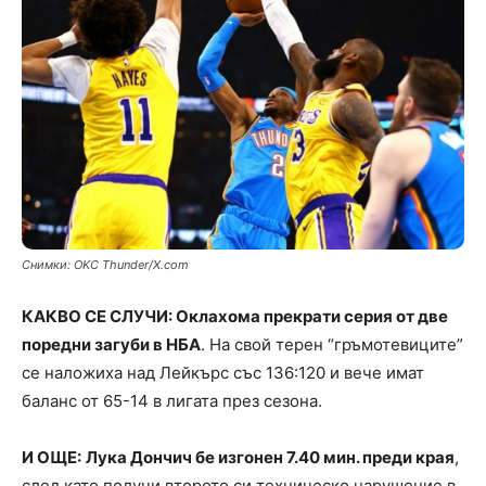
Снимки: OKC Thunder/X.com
КАКВО СЕ СЛУЧИ: Оклахома прекрати серия от две
поредни загуби в НБА
. На свой терен “гръмотевиците”
се наложиха над Лейкърс със 136:120 и вече имат
баланс от 65-14 в лигата през сезона.
И ОЩЕ:
Лука Дончич бе изгонен 7.40 мин. преди края
,
след като получи второто си техническо нарушение в