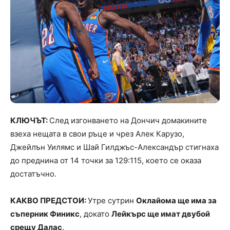
КЛЮЧЪТ:
След изгонването на Дончич домакините
взеха нещата в свои ръце и чрез Алек Карузо,
Джейлън Уилямс и Шай Гилджъс-Александър стигнаха
до преднина от 14 точки за 129:115, което се оказа
достатъчно.
КАКВО ПРЕДСТОИ:
Утре сутрин
Оклайома ще има за
съперник Финикс
, докато
Лейкърс ще имат двубой
срещу Далас
.