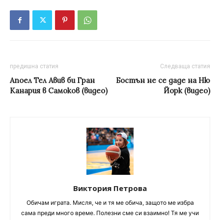
предишна статия
Следваща статия
Апоел Тел Авив би Гран
Бостън не се даде на Ню
Канария в Самоков (видео)
Йорк (видео)
Виктория Петрова
Обичам играта. Мисля, че и тя ме обича, защото ме избра
сама преди много време. Полезни сме си взаимно! Тя ме учи