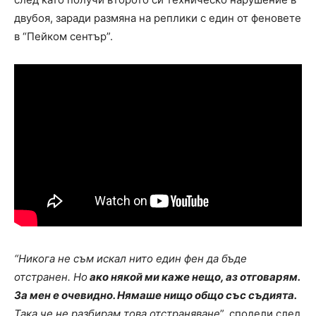
двубоя, заради размяна на реплики с един от феновете
в “Пейком сентър”.
“Никога не съм искал нито един фен да бъде
отстранен. Но
ако някой ми каже нещо, аз отговарям.
За мен е очевидно. Нямаше нищо общо със съдията.
Така че не разбирам това отстраняване
”, сподели след