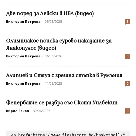
Две поред за Левски в НБЛ (видео)
Виктория Петрова
-
05/03/2025
3
Олимпиакос поиска сурово наказание за
Янакопулос (видео)
Виктория Петрова
-
06/06/2026
0
Алипиев и Стяуа с грешна стъпка в Румъния
Виктория Петрова
-
11/03/2025
0
Фенербахче се разбра със Скоти Уилбекин
Кирил Геков
-
30/06/2025
0
<a href="https://www.flashscore.bg/basketball/" 