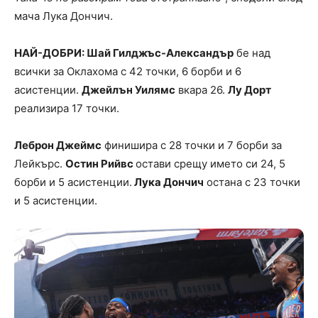
мача Лука Дончич.
НАЙ-ДОБРИ: Шай Гилджъс-Александър
бе над
всички за Оклахома с 42 точки, 6 борби и 6
асистенции.
Джейлън Уилямс
вкара 26.
Лу Дорт
реализира 17 точки.
Леброн Джеймс
финишира с 28 точки и 7 борби за
Лейкърс.
Остин Рийвс
остави срещу името си 24, 5
борби и 5 асистенции.
Лука Дончич
остана с 23 точки
и 5 асистенции.