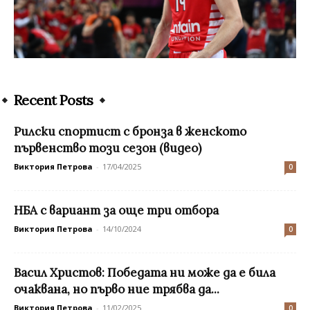
Recent Posts
Рилски спортист с бронза в женското
първенство този сезон (видео)
Виктория Петрова
-
17/04/2025
0
НБА с вариант за още три отбора
Виктория Петрова
-
14/10/2024
0
Васил Христов: Победата ни може да е била
очаквана, но първо ние трябва да...
Виктория Петрова
-
11/02/2025
0