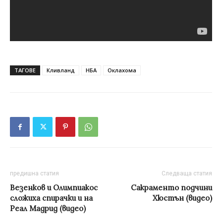
ТАГОВЕ
Кливланд
НБА
Оклахома
предишна статия
Следваща статия
Везенков и Олимпиакос
Сакраменто подчини
сложиха спирачки и на
Хюстън (видео)
Реал Мадрид (видео)