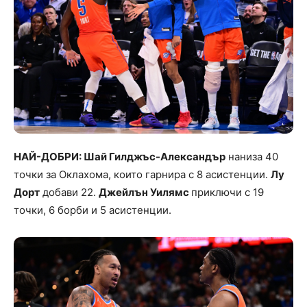
НАЙ-ДОБРИ: Шай Гилджъс-Александър
наниза 40
точки за Оклахома, които гарнира с 8 асистенции.
Лу
Дорт
добави 22.
Джейлън Уилямс
приключи с 19
точки, 6 борби и 5 асистенции.