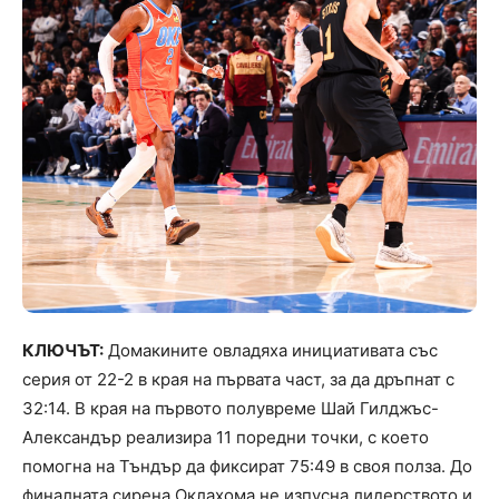
КЛЮЧЪТ:
Домакините овладяха инициативата със
серия от 22-2 в края на първата част, за да дръпнат с
32:14. В края на първото полувреме Шай Гилджъс-
Александър реализира 11 поредни точки, с което
помогна на Тъндър да фиксират 75:49 в своя полза. До
финалната сирена Оклахома не изпусна лидерството и