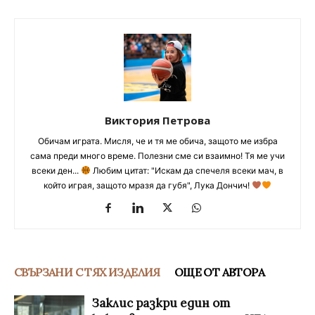
Виктория Петрова
Обичам играта. Мисля, че и тя ме обича, защото ме избра
сама преди много време. Полезни сме си взаимно! Тя ме учи
всеки ден...
Любим цитат: "Искам да спечеля всеки мач, в
който играя, защото мразя да губя", Лука Дончич!
СВЪРЗАНИ С ТЯХ ИЗДЕЛИЯ
ОЩЕ ОТ АВТОРА
Заклис разкри един от