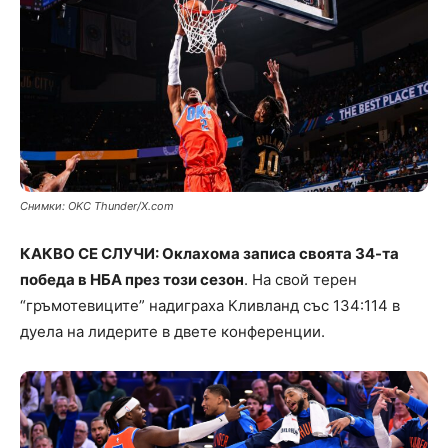
Снимки: OKC Thunder/X.com
КАКВО СЕ СЛУЧИ: Оклахома записа своята 34-та
победа в НБА през този сезон
. На свой терен
“гръмотевиците” надиграха Кливланд със 134:114 в
дуела на лидерите в двете конференции.