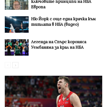
ключовите принципи на НБА
Европа
Ню Йорк с още една крачка към
титлата в НБА (видео)
Легенда на Спърс короняса
Уембаняма за крал на НБА