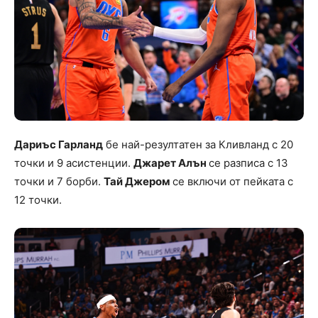
Дариъс Гарланд
бе най-резултатен за Кливланд с 20
точки и 9 асистенции.
Джарет Алън
се разписа с 13
точки и 7 борби.
Тай Джером
се включи от пейката с
12 точки.