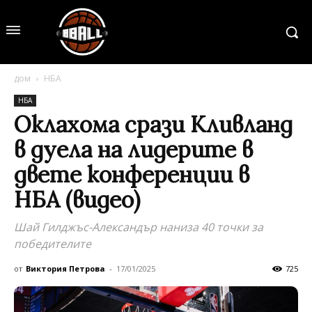
дом
НБА
НБА
Оклахома срази Кливланд
в дуела на лидерите в
двете конференции в
НБА (видео)
Шай Гилджъс-Александър наниза 40 точки за
победителите
от
Виктория Петрова
-
17/01/2025
725