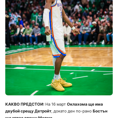
КАКВО ПРЕДСТОИ:
На 16 март
Оклахома ще има
двубой срещу Детройт
, докато ден по-рано
Бостън
ще играе срещу Маями
.