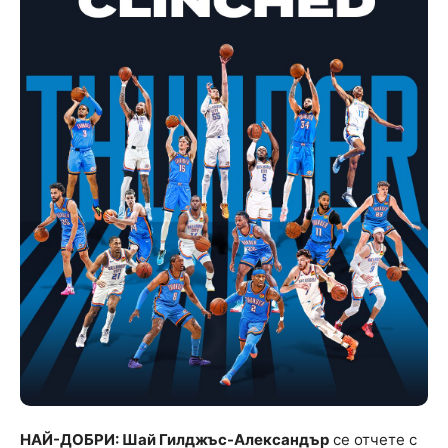
НАЙ-ДОБРИ: Шай Гилджъс-Александър
се отчете с