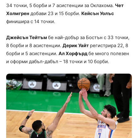
34 точки, 5 борби и 7 асистенции за Оклахома.
Чет
Холмгрен
добави 23 и 15 борби.
Кейсън Уолъс
финишира с 14 точки.
Джейсън Тейтъм
бе най-добър за Бостън с 33 точки,
8 борби и 8 асистенции.
Дерик Уайт
регистрира 22, 8
борби и 5 асистенции.
Ал Хорфърд
бе много полезен
и оформи дабъл-дабъл – 18 точки и 10 борби.