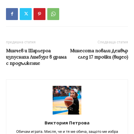
предишна статия
Следваща статия
Минчев и Шарлероа
Минесота повали Денвър
изпуснаха Лимбург в драма
след 17 тройки (видео)
с продължение
Виктория Петрова
Обичам играта. Мисля, че и тя ме обича, защото ме избра