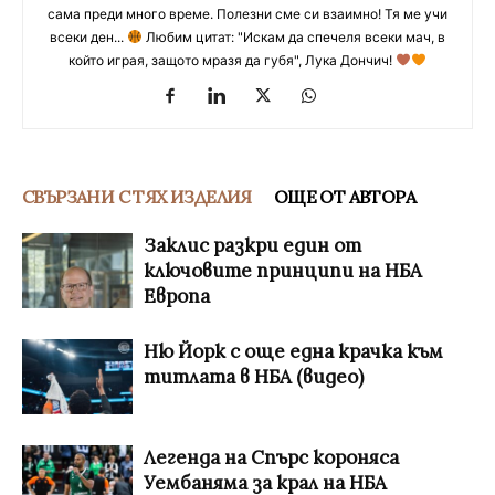
сама преди много време. Полезни сме си взаимно! Тя ме учи
всеки ден...
Любим цитат: "Искам да спечеля всеки мач, в
който играя, защото мразя да губя", Лука Дончич!
СВЪРЗАНИ С ТЯХ ИЗДЕЛИЯ
ОЩЕ ОТ АВТОРА
Заклис разкри един от
ключовите принципи на НБА
Европа
Ню Йорк с още една крачка към
титлата в НБА (видео)
Легенда на Спърс короняса
Уембаняма за крал на НБА