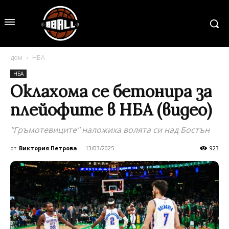
дом
НБА
НБА
Оклахома се бетонира за
плейофите в НБА (видео)
"Гръмотевиците" наложиха волята си над Бостън
от
Виктория Петрова
-
13/03/2025
923