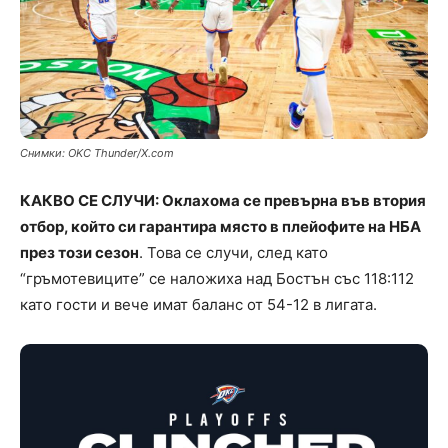
Снимки: OKC Thunder/X.com
КАКВО СЕ СЛУЧИ: Оклахома се превърна във втория
отбор, който си гарантира място в плейофите на НБА
през този сезон
. Това се случи, след като
“гръмотевиците” се наложиха над Бостън със 118:112
като гости и вече имат баланс от 54-12 в лигата.