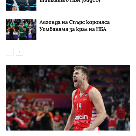
титлата в НБА (видео)
Легенда на Спърс короняса
Уембаняма за крал на НБА