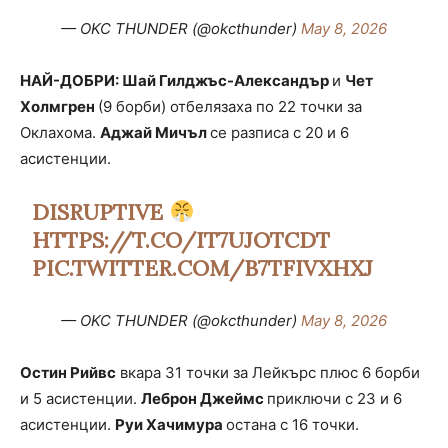
— OKC THUNDER (@okcthunder)
May 8, 2026
НАЙ-ДОБРИ: Шай Гилджъс-Александър
и
Чет
Холмгрен
(9 борби) отбелязаха по 22 точки за
Оклахома.
Аджай Мичъл
се разписа с 20 и 6
асистенции.
DISRUPTIVE
HTTPS://T.CO/IT7UJOTCDT
PIC.TWITTER.COM/B7TFIVXHXJ
— OKC THUNDER (@okcthunder)
May 8, 2026
Остин Рийвс
вкара 31 точки за Лейкърс плюс 6 борби
и 5 асистенции.
Леброн Джеймс
приключи с 23 и 6
асистенции.
Руи Хачимура
остана с 16 точки.