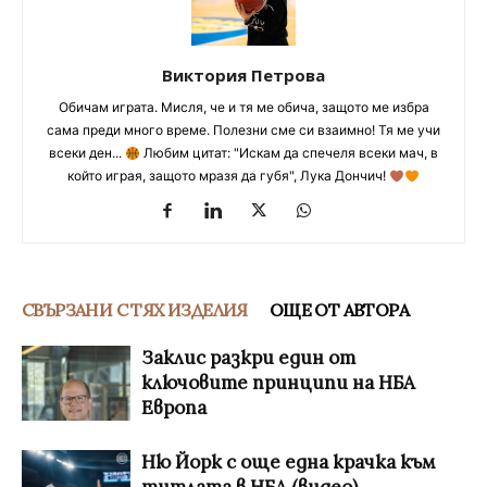
Виктория Петрова
Обичам играта. Мисля, че и тя ме обича, защото ме избра
сама преди много време. Полезни сме си взаимно! Тя ме учи
всеки ден...
Любим цитат: "Искам да спечеля всеки мач, в
който играя, защото мразя да губя", Лука Дончич!
СВЪРЗАНИ С ТЯХ ИЗДЕЛИЯ
ОЩЕ ОТ АВТОРА
Заклис разкри един от
ключовите принципи на НБА
Европа
Ню Йорк с още една крачка към