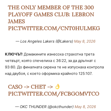
THE ONLY MEMBER OF THE 300
PLAYOFF GAMES CLUB: LEBRON
JAMES
PIC.TWITTER.COM/CNT0HULMKG
— Los Angeles Lakers (@Lakers)
May 8, 2026
КЛЮЧЪТ:
Домакините изнесоха страхотна трета
четвърт, която спечелиха с 36:22, за да дръпнат с
93:80. До финалната сирена те не изпуснаха контрола
над двубоя, с което оформиха крайното 125:107.
CASO -> CHET ->
PIC.TWITTER.COM/FCBGOMVTCO
— OKC THUNDER (@okcthunder)
May 8, 2026