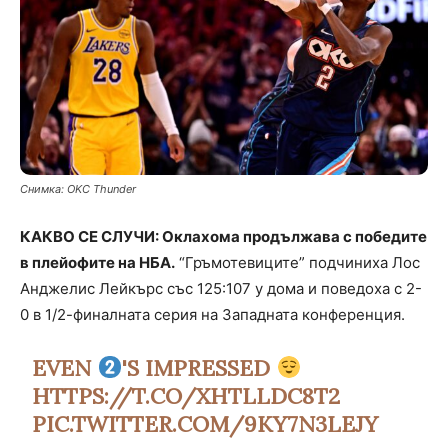
Снимка: OKC Thunder
КАКВО СЕ СЛУЧИ: Оклахома продължава с победите
в плейофите на НБА.
“Гръмотевиците” подчиниха Лос
Анджелис Лейкърс със 125:107 у дома и поведоха с 2-
0 в 1/2-финалната серия на Западната конференция.
EVEN
'S IMPRESSED
HTTPS://T.CO/XHTLLDC8T2
PIC.TWITTER.COM/9KY7N3LEJY