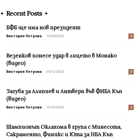
Recent Posts
БФБ ще има нов президент
Виктория Петрова
-
15/04/2026
0
Везенков понесе удар в лицето в Монако
(видео)
Виктория Петрова
-
04/12/2024
0
Загуба за Алипиев и Антверп във ФИБА Къп
(видео)
Виктория Петрова
-
16/10/2024
0
Шампионът Оклахома в група с Минесота,
Сакраменто, Финикс и Юта за НБА Къп