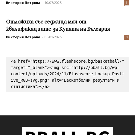
Виктория Петрова
-
10/07/2025
1
Отложиха със седмица мач от
квалификациите за Купата на България
Виктория Петрова
-
06/01/2026
0
<a href="https://www.flashscore.bg/basketball/" 
target="_blank"><img src="http://bball.bg/wp-
content/uploads/2024/11/Flashscore_Lockup_Posit
ive_RGB-svg.png" alt="Баскетболни резултати и 
статистика"></a>