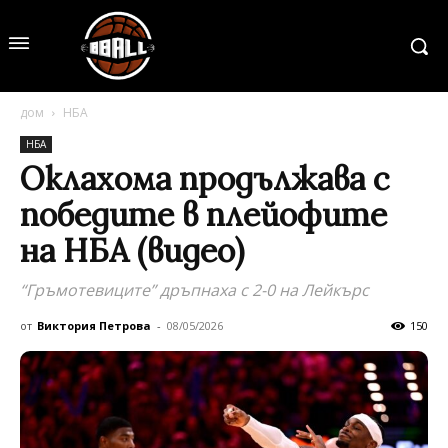
дом
НБА
НБА
Оклахома продължава с
победите в плейофите
на НБА (видео)
“Гръмотевиците” дръпнаха с 2-0 на Лейкърс
от
Виктория Петрова
-
08/05/2026
150