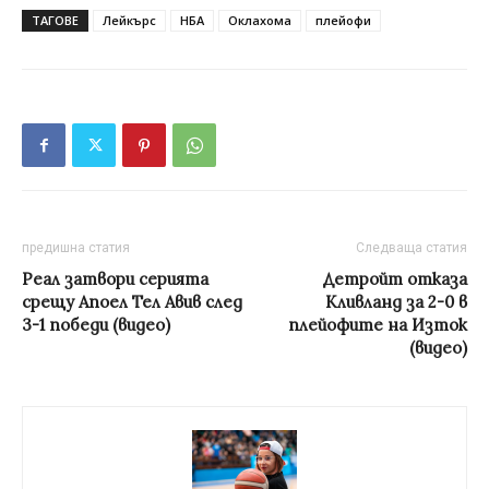
ТАГОВЕ
Лейкърс
НБА
Оклахома
плейофи
предишна статия
Следваща статия
Реал затвори серията
Детройт отказа
срещу Апоел Тел Авив след
Кливланд за 2-0 в
3-1 победи (видео)
плейофите на Изток
(видео)