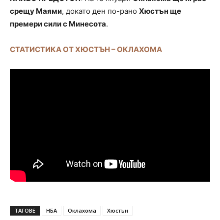
срещу Маями
, докато ден по-рано
Хюстън ще
премери сили с Минесота
.
СТАТИСТИКА ОТ ХЮСТЪН – ОКЛАХОМА
ТАГОВЕ
НБА
Оклахома
Хюстън