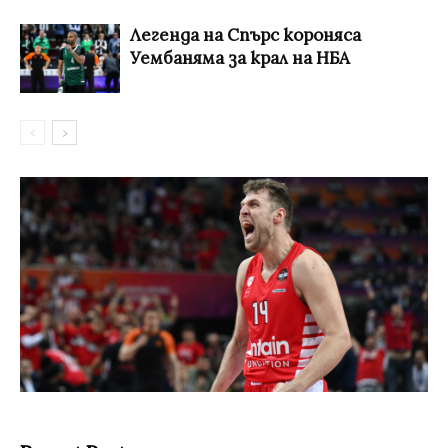
Легенда на Спърс короняса
Уембаняма за крал на НБА