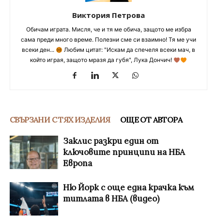
Виктория Петрова
Обичам играта. Мисля, че и тя ме обича, защото ме избра
сама преди много време. Полезни сме си взаимно! Тя ме учи
всеки ден...
Любим цитат: "Искам да спечеля всеки мач, в
който играя, защото мразя да губя", Лука Дончич!
СВЪРЗАНИ С ТЯХ ИЗДЕЛИЯ
ОЩЕ ОТ АВТОРА
Заклис разкри един от
ключовите принципи на НБА
Европа
Ню Йорк с още една крачка към
титлата в НБА (видео)