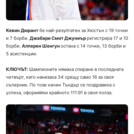
Кевин Дюрант
бе най-резултатен за Хюстън с 19 точки
и 7 борби.
Джабари Смит Джуниър
регистрира 17 и 10
борби.
Алперен Шенгун
остана с 14 точки, 13 борби и
5 асистенции.
КЛЮЧЪТ:
Шампионите нямаха спиране в последната
четвърт, като нанизаха 34 срещу само 16 за своя
съперник. По този начин Тъндър се поздравиха с
успеха, оформяйки крайното 111:91 в своя полза.