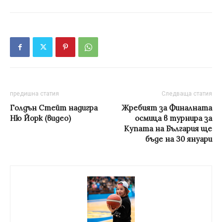
предишна статия
Следваща статия
Голдън Стейт надигра
Жребият за Финалната
Ню Йорк (видео)
осмица в турнира за
Купата на България ще
бъде на 30 януари