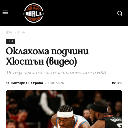
дом
НБА
НБА
Оклахома подчини
Хюстън (видео)
15-ти успех като гости за шампионите в НБА
от
Виктория Петрова
-
16/01/2026
380