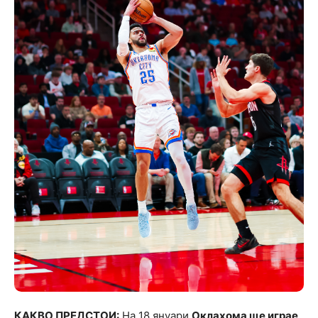
КАКВО ПРЕДСТОИ:
На 18 януари
Оклахома ще играе