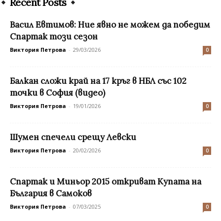
Recent Posts
Васил Евтимов: Ние явно не можем да победим
Спартак този сезон
Виктория Петрова
-
29/03/2026
0
Балкан сложи край на 17 кръг в НБЛ със 102
точки в София (видео)
Виктория Петрова
-
19/01/2026
0
Шумен спечели срещу Левски
Виктория Петрова
-
20/02/2026
0
Спартак и Миньор 2015 откриват Купата на
България в Самоков
Виктория Петрова
-
07/03/2025
0