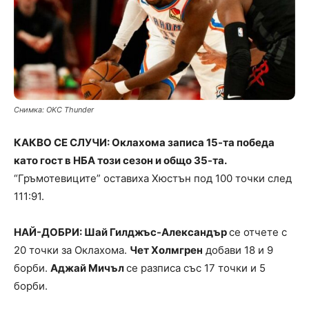
Снимка: OKC Thunder
КАКВО СЕ СЛУЧИ: Оклахома записа 15-та победа
като гост в НБА този сезон и общо 35-та.
“Гръмотевиците” оставиха Хюстън под 100 точки след
111:91.
НАЙ-ДОБРИ: Шай Гилджъс-Александър
се отчете с
20 точки за Оклахома.
Чет Холмгрен
добави 18 и 9
борби.
Аджай Мичъл
се разписа със 17 точки и 5
борби.