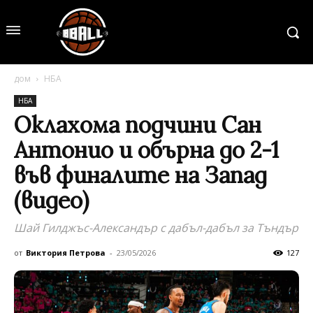
дом
НБА
НБА
Оклахома подчини Сан
Антонио и обърна до 2-1
във финалите на Запад
(видео)
Шай Гилджъс-Александър с дабъл-дабъл за Тъндър
от
Виктория Петрова
-
23/05/2026
127