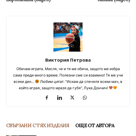
Виктория Петрова
Обичам играта. Мисля, че и тя ме обича, защото ме избра
сама преди много време. Полезни сме си взаимно! Тя ме учи
всеки ден...
Любим цитат: "Искам да спечеля всеки мач, в
който играя, защото мразя да губя", Лука Дончич!
СВЪРЗАНИ С ТЯХ ИЗДЕЛИЯ
ОЩЕ ОТ АВТОРА