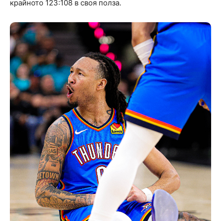
крайното 123:108 в своя полза.