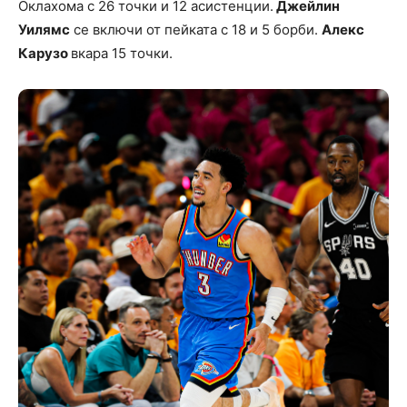
Оклахома с 26 точки и 12 асистенции.
Джейлин
Уилямс
се включи от пейката с 18 и 5 борби.
Алекс
Карузо
вкара 15 точки.