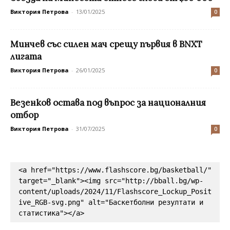
Виктория Петрова
-
13/01/2025
0
Минчев със силен мач срещу първия в BNXT
лигата
Виктория Петрова
-
26/01/2025
0
Везенков остава под въпрос за националния
отбор
Виктория Петрова
-
31/07/2025
0
<a href="https://www.flashscore.bg/basketball/" 
target="_blank"><img src="http://bball.bg/wp-
content/uploads/2024/11/Flashscore_Lockup_Posit
ive_RGB-svg.png" alt="Баскетболни резултати и 
статистика"></a>