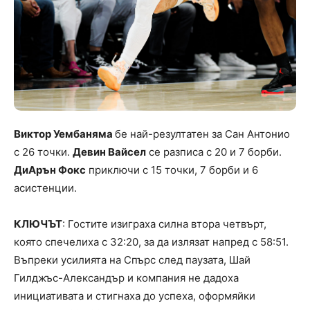
Виктор Уембаняма
бе най-резултатен за Сан Антонио
с 26 точки.
Девин Вайсел
се разписа с 20 и 7 борби.
ДиАрън Фокс
приключи с 15 точки, 7 борби и 6
асистенции.
КЛЮЧЪТ
: Гостите изиграха силна втора четвърт,
която спечелиха с 32:20, за да излязат напред с 58:51.
Въпреки усилията на Спърс след паузата, Шай
Гилджъс-Александър и компания не дадоха
инициативата и стигнаха до успеха, оформяйки