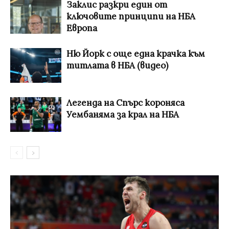
Заклис разкри един от
ключовите принципи на НБА
Европа
Ню Йорк с още една крачка към
титлата в НБА (видео)
Легенда на Спърс короняса
Уембаняма за крал на НБА