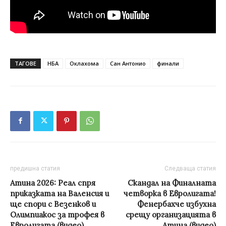
ТАГОВЕ
НБА
Оклахома
Сан Антонио
финали
предишна статия
Следваща статия
Атина 2026: Реал спря
Скандал на Финалната
приказката на Валенсия и
четворка в Евролигата!
ще спори с Везенков и
Фенербахче избухна
Олимпиакос за трофея в
срещу организацията в
Евролигата (видео)
Атина (видео)