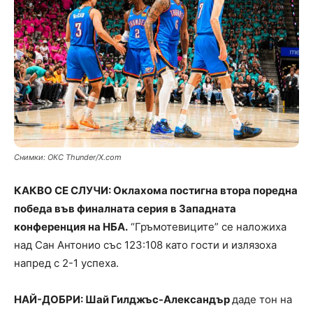
Снимки: ОКC Thunder/X.com
КАКВО СЕ СЛУЧИ: Оклахома постигна втора поредна
победа във финалната серия в Западната
конференция на НБА.
“Гръмотевиците” се наложиха
над Сан Антонио със 123:108 като гости и излязоха
напред с 2-1 успеха.
НАЙ-ДОБРИ: Шай Гилджъс-Александър
даде тон на