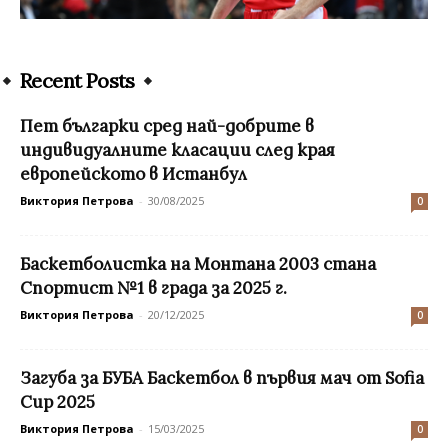
Recent Posts
Пет българки сред най-добрите в
индивидуалните класации след края
европейското в Истанбул
Виктория Петрова
-
30/08/2025
0
Баскетболистка на Монтана 2003 стана
Спортист №1 в града за 2025 г.
Виктория Петрова
-
20/12/2025
0
Загуба за БУБА Баскетбол в първия мач от Sofia
Cup 2025
Виктория Петрова
-
15/03/2025
0