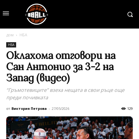
дом
НБА
НБА
Оклахома отговори на
Сан Антонио за 3-2 на
Запад (видео)
“Гръмотевиците” взеха нещата в свои ръце още
преди почивката
от
Виктория Петрова
-
27/05/2026
129