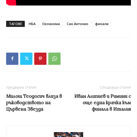
ТАГОВЕ
НБА
Оклахома
Сан Антонио
финали
предишна статия
Следваща статия
Милош Теодосич влиза в
Иван Алипиев и Римини с
ръководството на
още една крачка към
Цървена Звезда
финала в Италия