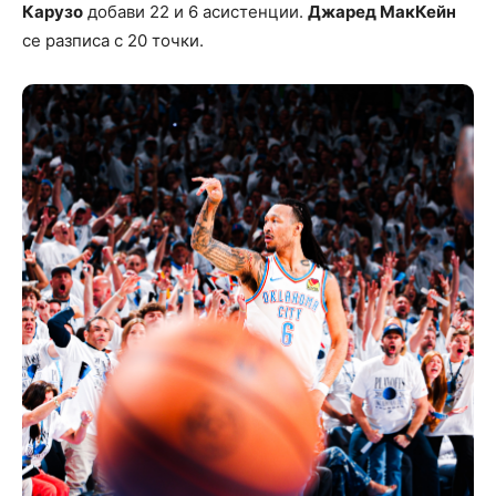
Карузо
добави 22 и 6 асистенции.
Джаред МакКейн
се разписа с 20 точки.