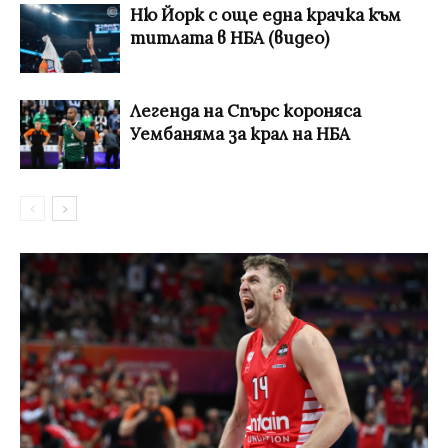
Ню Йорк с още една крачка към
титлата в НБА (видео)
Легенда на Спърс короняса
Уембаняма за крал на НБА