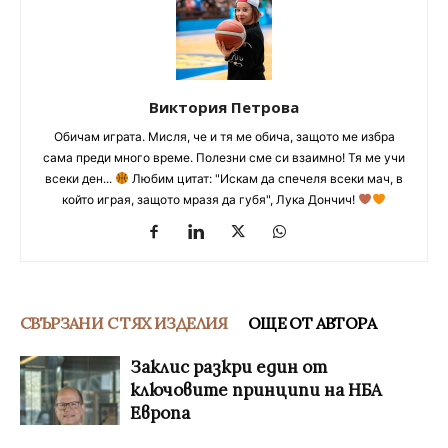
Виктория Петрова
Обичам играта. Мисля, че и тя ме обича, защото ме избра
сама преди много време. Полезни сме си взаимно! Тя ме учи
всеки ден...
Любим цитат: "Искам да спечеля всеки мач, в
който играя, защото мразя да губя", Лука Дончич!
СВЪРЗАНИ С ТЯХ ИЗДЕЛИЯ
ОЩЕ ОТ АВТОРА
Заклис разкри един от
ключовите принципи на НБА
Европа