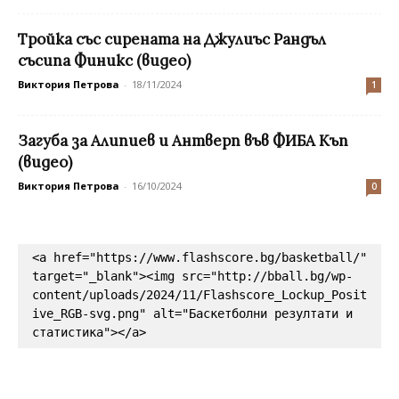
Tройка със сирената на Джулиъс Рандъл
съсипа Финикс (видео)
Виктория Петрова
-
18/11/2024
1
Загуба за Алипиев и Антверп във ФИБА Къп
(видео)
Виктория Петрова
-
16/10/2024
0
<a href="https://www.flashscore.bg/basketball/" 
target="_blank"><img src="http://bball.bg/wp-
content/uploads/2024/11/Flashscore_Lockup_Posit
ive_RGB-svg.png" alt="Баскетболни резултати и 
статистика"></a>