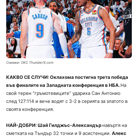
Снимки: OKC Thunder/X.com
КАКВО СЕ СЛУЧИ: Оклахома постигна трета победа
във финалите на Западната конференция в НБА.
На
свой терен “гръмотевиците” удариха Сан Антонио
след 127:114 и вече водят с 3-2 в серията за златото в
своята конференция.
НАЙ-ДОБРИ: Шай Гилджъс-Александър
навъртя на
сметката на Тъндър 32 точки и 9 асистенции.
Алекс