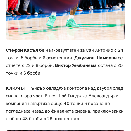
Стефон Касъл
бе най-резултатен за Сан Антонио с 24
точки, 5 борби и 6 асистенции.
Джулиан Шампани
се
отчете с 22 и 8 борби.
Виктор Уембаняма
остана с 20
точки и 6 борби.
КЛЮЧЪТ
: Тъндър овладяха контрола над двубоя след
силна втора част. В нея Шай Гилджъс-Александър и
компания навъртяха общо 40 точки и повече не
погледнаха назад до финалната сирена, приключвайки
с общо 48 борби и 26 асистенции.