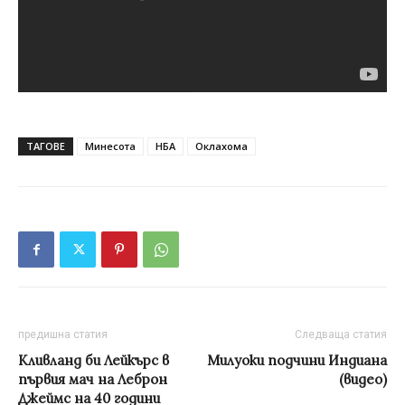
ТАГОВЕ
Минесота
НБА
Оклахома
предишна статия
Следваща статия
Кливланд би Лейкърс в
Милуоки подчини Индиана
първия мач на Леброн
(видео)
Джеймс на 40 години