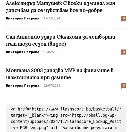
Александър Матушев: С всеки изминал мач
започвам да се чувствам все по-добре
Виктория Петрова
-
17/12/2024
0
Сан Антонио удари Оклахома за четвърти
път този сезон (видео)
Виктория Петрова
-
05/02/2026
0
Монтана 2003 запазва MVP на финалите в
шампионата при дамите
Виктория Петрова
-
02/07/2025
0
<a href="https://www.flashscore.bg/basketball/" 
target="_blank"><img src="http://bball.bg/wp-
content/uploads/2024/11/Flashscore_Lockup_Posit
ive_RGB-svg.png" alt="Баскетболни резултати и 