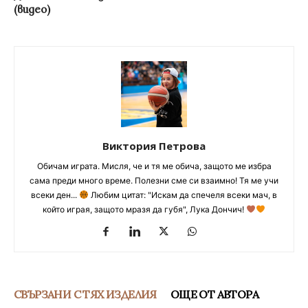
(видео)
Виктория Петрова
Обичам играта. Мисля, че и тя ме обича, защото ме избра
сама преди много време. Полезни сме си взаимно! Тя ме учи
всеки ден...
Любим цитат: "Искам да спечеля всеки мач, в
който играя, защото мразя да губя", Лука Дончич!
СВЪРЗАНИ С ТЯХ ИЗДЕЛИЯ
ОЩЕ ОТ АВТОРА