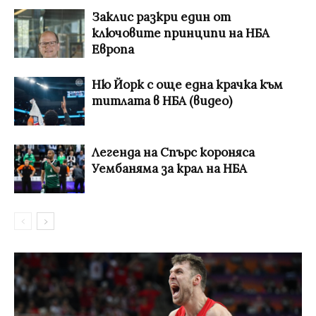
Заклис разкри един от
ключовите принципи на НБА
Европа
Ню Йорк с още една крачка към
титлата в НБА (видео)
Легенда на Спърс короняса
Уембаняма за крал на НБА