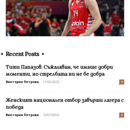
Recent Posts
Тити Папазов: Съжалявам, че имаше добри
моменти, но стрелбата ни не бе добра
Виктория Петрова
-
11/02/2025
0
Женският национален отбор завърши лагера с
победа
Виктория Петрова
-
15/07/2025
0