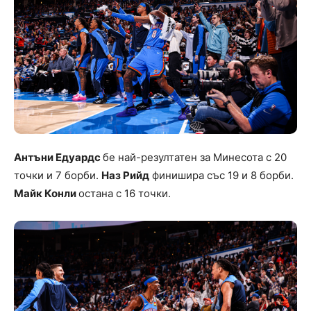
Антъни Едуардс
бе най-резултатен за Минесота с 20
точки и 7 борби.
Наз Рийд
финишира със 19 и 8 борби.
Майк Конли
остана с 16 точки.