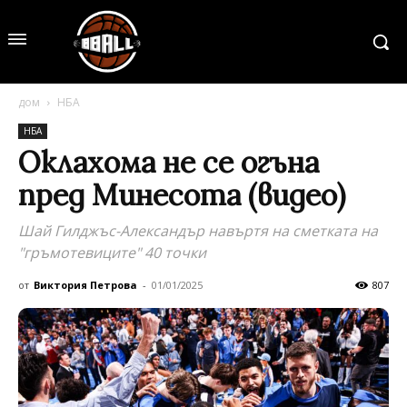
дом
НБА
НБА
Оклахома не се огъна
пред Минесота (видео)
Шай Гилджъс-Александър навъртя на сметката на
"гръмотевиците" 40 точки
от
Виктория Петрова
-
01/01/2025
807