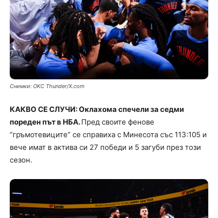
Снимки: OKC Thunder/X.com
КАКВО СЕ СЛУЧИ: Оклахома спечели за седми
пореден път в НБА.
Пред своите фенове
“гръмотевиците” се справиха с Минесота със 113:105 и
вече имат в актива си 27 победи и 5 загуби през този
сезон.