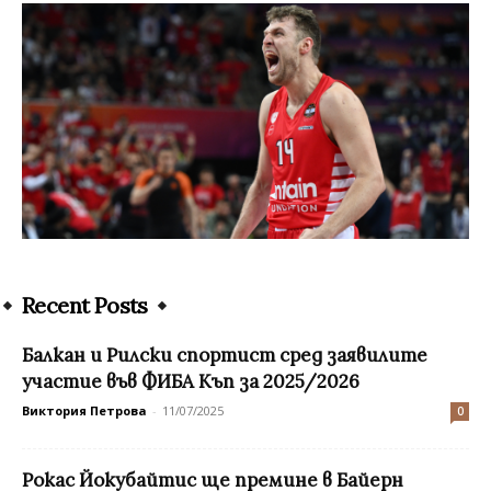
Recent Posts
Балкан и Рилски спортист сред заявилите
участие във ФИБА Къп за 2025/2026
Виктория Петрова
-
11/07/2025
0
Рокас Йокубайтис ще премине в Байерн