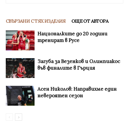
СВЪРЗАНИ С ТЯХ ИЗДЕЛИЯ
ОЩЕ ОТ АВТОРА
Националките до 20 години
тренират в Русе
Загуба за Везенков и Олимпиакос
във финалите в Гърция
Асен Николов: Направихме един
невероятен сезон