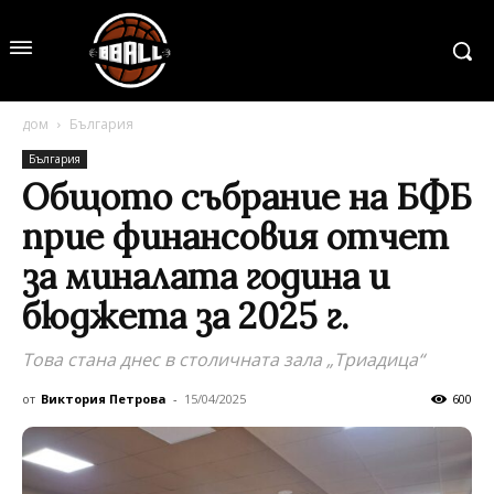
дом
България
България
Общото събрание на БФБ
прие финансовия отчет
за миналата година и
бюджета за 2025 г.
Това стана днес в столичната зала „Триадица“
от
Виктория Петрова
-
15/04/2025
600