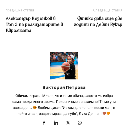
предишна статия
Следваща статия
Александър Везенков в
Финикс дава още две
Топ 3 на реализаторите в
години на Девин Букър
Евролигата
Виктория Петрова
Обичам играта. Мисля, че и тя ме обича, защото ме избра
сама преди много време. Полезни сме си взаимно! Тя ме учи
всеки ден...
Любим цитат: "Искам да спечеля всеки мач, в
който играя, защото мразя да губя", Лука Дончич!