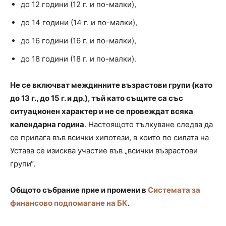
до 12 години (12 г. и по-малки),
до 14 години (14 г. и по-малки),
до 16 години (16 г. и по-малки),
до 18 години (18 г. и по-малки).
Не се включват междинните възрастови групи (като
до 13 г., до 15 г. и др.), тъй като същите са със
ситуационен характер и не се провеждат всяка
календарна година
. Настоящото тълкуване следва да
се прилага във всички хипотези, в които по силата на
Устава се изисква участие във „всички възрастови
групи“.
Общото събрание прие и промени в
Системата за
финансово подпомагане на БК
.