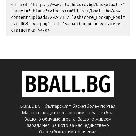
<a href="https://www.flashscore.bg/basketball/" 
target="_blank"><img src="http://bball.bg/wp-
content/uploads/2024/11/Flashscore_Lockup_Posit
ive_RGB-svg.png" alt="Баскетболни резултати и 
статистика"></a>
BBALL.BG - българският баскетболен портал.
Мястото, където ще говорим за баскетбол.
Защото обичаме играта. Защото живеем
заради нея. Защото за нас, единствено
баскетболът има значение.