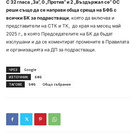
С 32 гласа „За“, 0 „Против“ и 2 „Въздържал се“ ОС
реши също да се направи обща среща на БФБ с
всички БК за подрастващи
, която да включва и
представители на СТК и ТК, до края на месец май
2025 г., в която Председателите на БК да бъдат
изслушани и да се коментират промените в Правилата
и организацията на ДП за подрастващи.
ЧРЕЗ
Google
ИЗТОЧНИК
БФБ
ТАГОВЕ
БФБ
Общо събрание