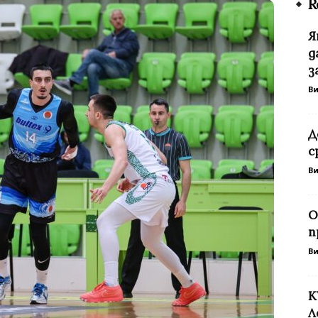
R
Я
д
з
В
Д
с
В
O
п
В
К
Л