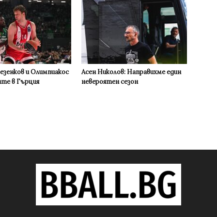
Везенков и Олимпиакос
Асен Николов: Направихме един
ите в Гърция
невероятен сезон