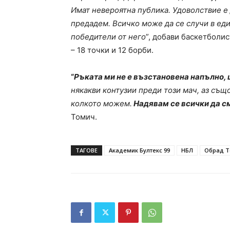
Имат невероятна публика. Удоволствие е 
предадем. Всичко може да се случи в еди
победители от него
”, добави баскетболи
– 18 точки и 12 борби.
“
Ръката ми не е възстановена напълно, щ
някакви контузии преди този мач, аз същ
колкото можем.
Надявам се всички да см
Томич.
ТАГОВЕ
Академик Бултекс 99
НБЛ
Обрад 