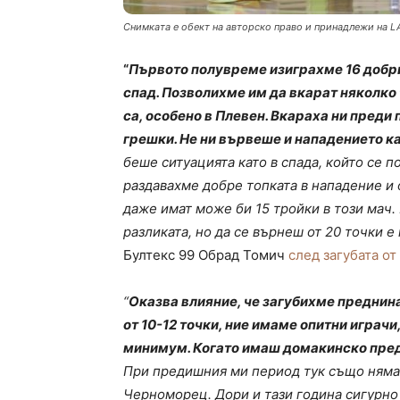
Снимката е обект на авторско право и принадлежи на L
“
Първото полувреме изиграхме 16 добр
спад. Позволихме им да вкарат няколко 
са, особено в Плевен. Вкараха ни преди 
грешки. Не ни вървеше и нападението к
беше ситуацията като в спада, който се п
раздавахме добре топката в нападение и 
даже имат може би 15 тройки в този мач
разликата, но да се върнеш от 20 точки е
Бултекс 99 Обрад Томич
след загубата от
“
Оказва влияние, че загубихме преднина 
от 10-12 точки, ние имаме опитни играчи
минимум. Когато имаш домакинско пред
При предишния ми период тук също няма
Черноморец. Дори и тази година сигурно 