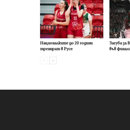
Националките до 20 години
Загуба за 
тренират в Русе
във финал