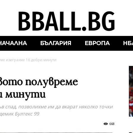
НАЧАЛНА
БЪЛГАРИЯ
ЕВРОПА
НБ
ме изиграхме 16 добри минути
вото полувреме
ри минути
в спад, позволихме им да вкарат няколко точки
демик Бултекс 99
668