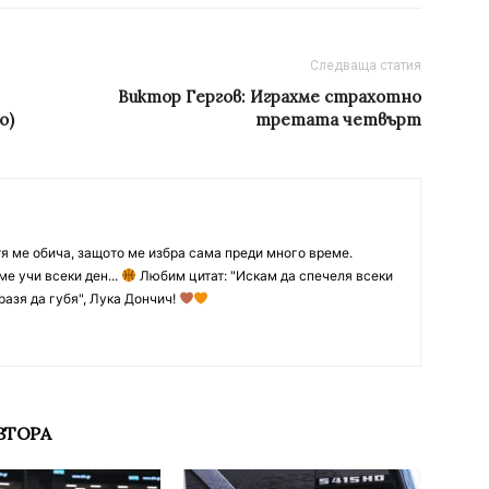
Следваща статия
Виктор Гергов: Играхме страхотно
о)
третата четвърт
тя ме обича, защото ме избра сама преди много време.
ме учи всеки ден...
Любим цитат: "Искам да спечеля всеки
разя да губя", Лука Дончич!
ВТОРА