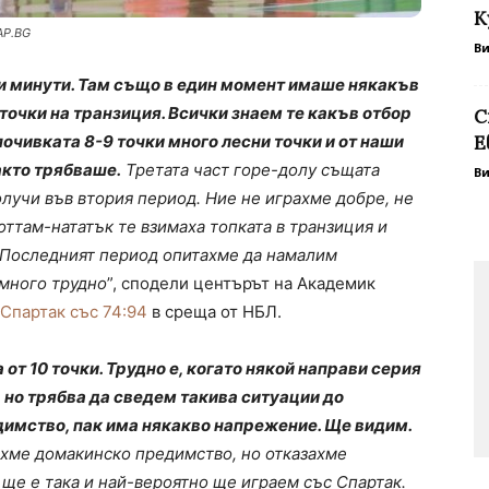
К
AP.BG
В
и минути. Там също в един момент имаше някакъв
точки на транзиция. Всички знаем те какъв отбор
С
почивката 8-9 точки много лесни точки и от наши
Е
акто трябваше.
Третата част горе-долу същата
В
олучи във втория период. Ние не играхме добре, не
оттам-нататък те взимаха топката в транзиция и
. Последният период опитахме да намалим
 много трудно
”, сподели центърът на Академик
 Спартак със 74:94
в среща от НБЛ.
от 10 точки. Трудно е, когато някой направи серия
, но трябва да сведем такива ситуации до
имство, пак има някакво напрежение. Ще видим.
хме домакинско предимство, но отказахме
ще е така и най-вероятно ще играем със Спартак.