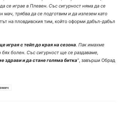
да се играе в Плевен. Със сигурност няма да се
н мач, трябва да се подготвим и да излезем като
стът на пловдивския тим, който оформи дабъл-дабъл
е играя с тейп до края на сезона
. Пак имахме
о бях болен. Със сигурност ще се раздаваме,
е здрави и да стане голяма битка
”
, завърши Обрад
Томич