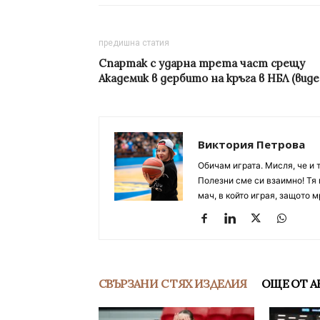
предишна статия
Спартак с ударна трета част срещу
Академик в дербито на кръга в НБЛ (виде
Виктория Петрова
Обичам играта. Мисля, че и 
Полезни сме си взаимно! Тя 
мач, в който играя, защото м
СВЪРЗАНИ С ТЯХ ИЗДЕЛИЯ
ОЩЕ ОТ А