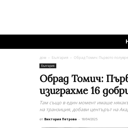
дом
България
Обрад Томич: Първото полувре
България
Обрад Томич: Пър
изиграхме 16 доб
Там също в един момент имаше някакъ
на транзиция, добави центърът на Ака
от
Виктория Петрова
-
18/04/2025