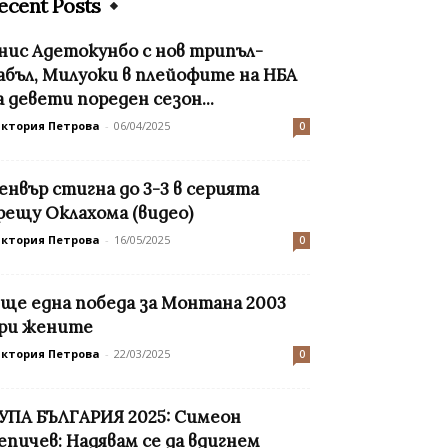
ecent Posts
нис Адетокунбо с нов трипъл-
абъл, Милуоки в плейофите на НБА
а девети пореден сезон...
иктория Петрова
-
06/04/2025
0
енвър стигна до 3-3 в серията
рещу Оклахома (видео)
иктория Петрова
-
16/05/2025
0
ще една победа за Монтана 2003
ри жените
иктория Петрова
-
22/03/2025
0
УПА БЪЛГАРИЯ 2025: Симеон
епичев: Надявам се да вдигнем