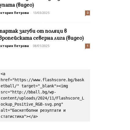
упата (видео)
иктория Петрова
-
13/03/2025
0
партак загуби от поляци в
вропейската северна лига (видео)
иктория Петрова
-
08/01/2025
1
<a 
href="https://www.flashscore.bg/bask
etball/" target="_blank"><img 
src="http://bball.bg/wp-
content/uploads/2024/11/Flashscore_L
ockup_Positive_RGB-svg.png" 
alt="Баскетболни резултати и 
статистика"></a>