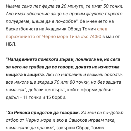
Имаме само пет фаула за 20 минути, те имат 50 точки.
Ако имах обяснение защо не правим фаулове първото
полувреме, щеше да е по-добре
’’, бе мнението на
баскетболиста на Академик Обрад Томич
след
поражението от Черно море Тича със 74:90
в мач от
НБЛ.
“
Нападението понякога върви, понякога не, но сега
за него не трябва да се говори, докато не изчистим
нещата в защита
. Ако го направиш и взимаш борбата,
все някога ще вкараш 70 или 80 точки, но без защита
няма как’
’, добави центърът, който оформи дабъл-
дабъл – 11 точки и 15 борби.
“
За Рилски предстои да говорим.
За мен са по-добър
отбор от Черно море и ако в Самоков играем така,
няма какво да правим
”, завърши Обрад Томич.