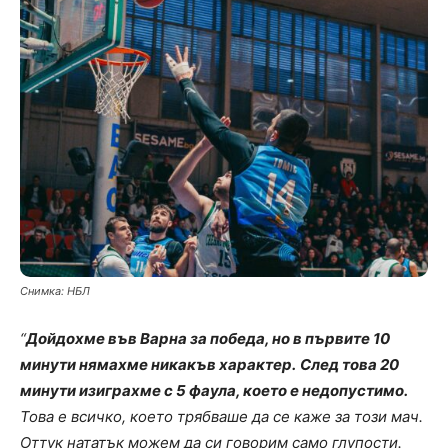
Снимка: НБЛ
“
Дойдохме във Варна за победа, но в първите 10
минути нямахме никакъв характер.
След това 20
минути изиграхме с 5 фаула, което е недопустимо.
Това е всичко, което трябваше да се каже за този мач.
Оттук нататък можем да си говорим само глупости.