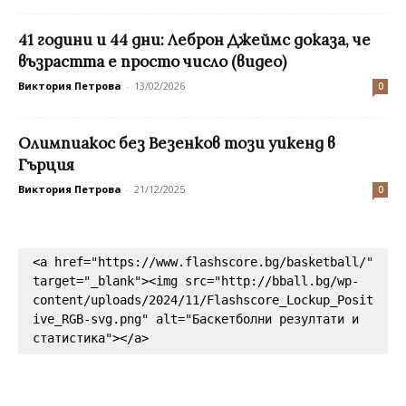
41 години и 44 дни: Леброн Джеймс доказа, че
възрастта е просто число (видео)
Виктория Петрова
-
13/02/2026
0
Олимпиакос без Везенков този уикенд в
Гърция
Виктория Петрова
-
21/12/2025
0
<a href="https://www.flashscore.bg/basketball/" 
target="_blank"><img src="http://bball.bg/wp-
content/uploads/2024/11/Flashscore_Lockup_Posit
ive_RGB-svg.png" alt="Баскетболни резултати и 
статистика"></a>