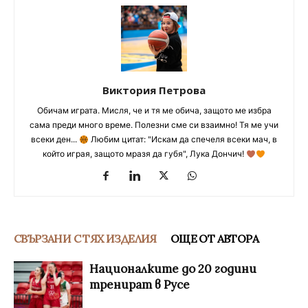
Виктория Петрова
Обичам играта. Мисля, че и тя ме обича, защото ме избра
сама преди много време. Полезни сме си взаимно! Тя ме учи
всеки ден...
Любим цитат: "Искам да спечеля всеки мач, в
който играя, защото мразя да губя", Лука Дончич!
СВЪРЗАНИ С ТЯХ ИЗДЕЛИЯ
ОЩЕ ОТ АВТОРА
Националките до 20 години
тренират в Русе