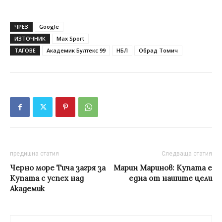
ЧРЕЗ
Google
ИЗТОЧНИК
Max Sport
ТАГОВЕ
Академик Бултекс 99
НБЛ
Обрад Томич
предишна статия
Следваща статия
Черно море Тича загря за
Марин Маринов: Купата е
Купата с успех над
една от нашите цели
Академик