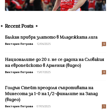
Recent Posts
Балкан прибра златото в Младежката лига
Виктория Петрова
-
12/06/2025
0
Националите до 20 г. не се дадоха на Словакия
на европейското в Армения (видео)
Виктория Петрова
-
15/07/2025
0
Голдън Стейт преодоля съпротивата на
Минесота за 1-0 на 1/2-финалите на Запад
(видео)
Виктория Петрова
-
07/05/2025
1