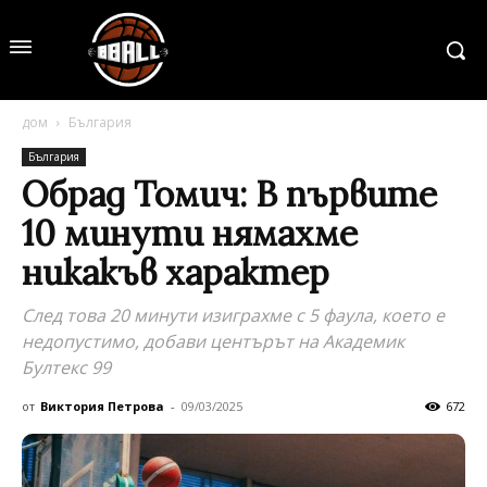
дом
България
България
Обрад Томич: В първите
10 минути нямахме
никакъв характер
След това 20 минути изиграхме с 5 фаула, което е
недопустимо, добави центърът на Академик
Бултекс 99
от
Виктория Петрова
-
09/03/2025
672