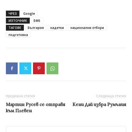
ЧРЕЗ
Google
ИЗТОЧНИК
БФБ
ТАГОВЕ
България
кадетки
национални отбори
подготовка
предишна статия
Следваща статия
Мартин Русев се отправя
Кени Дай избра Румъния
към Плевен