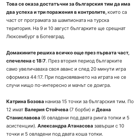
Това се оказа достатъчни за българския тим да има
два успеха и три поражения в контролите,
които са
част от програмата за шампионата на турска
територия. На 9 и 10 август българките ще срещнат
Люксембург в Ботевград.
Домакините решиха всичко още през първата част,
спечелена с 18:7
. През втория период българките
само увеличаваха своя аванс и след 20 минути игра
оформиха 44:17. При подновяването на играта не се
случи нищо по-интересно и мачът се доигра.
Катрина Бозова
наниза 15 точки за българския тим. По
12 имат
Валерия Стойчева
(7 борби) и
Деана
Станиславова
(6 овладени под двата ринга топки и 5
асистенции).
Александра Атанасова
завърши с 10
точки и 5 овладени под двата коша топки.