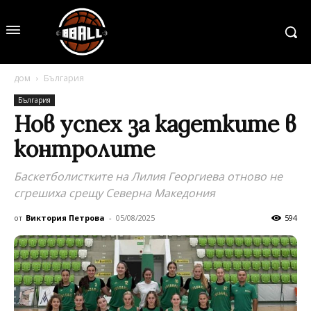
дом
България
България
Нов успех за кадетките в
контролите
Баскетболистките на Лилия Георгиева отново не
сгрешиха срещу Северна Македония
от
Виктория Петрова
-
05/08/2025
594