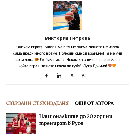
Виктория Петрова
Обичам играта. Мисля, че и тя ме обича, защото ме избра
сама преди много време. Полезни сме си взаимно! Тя ме учи
всеки ден...
Любим цитат: "Искам да спечеля всеки мач, в
който играя, защото мразя да губя", Лука Дончич!
СВЪРЗАНИ С ТЯХ ИЗДЕЛИЯ
ОЩЕ ОТ АВТОРА
Националките до 20 години
тренират в Русе