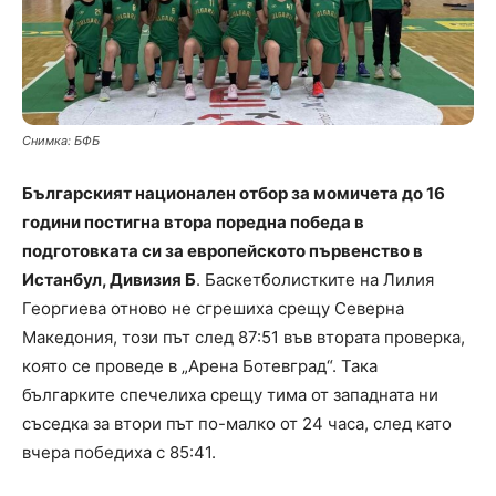
Снимка: БФБ
Българският национален отбор за момичета до 16
години постигна втора поредна победа в
подготовката си за европейското първенство в
Истанбул, Дивизия Б
. Баскетболистките на Лилия
Георгиева отново не сгрешиха срещу Северна
Македония, този път след 87:51 във втората проверка,
която се проведе в „Арена Ботевград“. Така
българките спечелиха срещу тима от западната ни
съседка за втори път по-малко от 24 часа, след като
вчера победиха с 85:41.