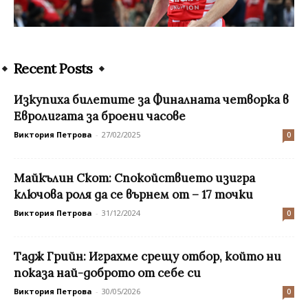
Recent Posts
Изкупиха билетите за Финалната четворка в
Евролигата за броени часове
Виктория Петрова
-
27/02/2025
0
Майкълин Скот: Спокойствието изигра
ключова роля да се върнем от – 17 точки
Виктория Петрова
-
31/12/2024
0
Тадж Грийн: Играхме срещу отбор, който ни
показа най-доброто от себе си
Виктория Петрова
-
30/05/2026
0