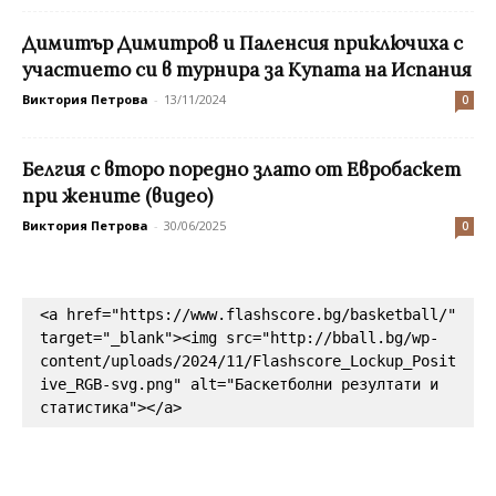
Димитър Димитров и Паленсия приключиха с
участието си в турнира за Купата на Испания
Виктория Петрова
-
13/11/2024
0
Белгия с второ поредно злато от Евробаскет
при жените (видео)
Виктория Петрова
-
30/06/2025
0
<a href="https://www.flashscore.bg/basketball/" 
target="_blank"><img src="http://bball.bg/wp-
content/uploads/2024/11/Flashscore_Lockup_Posit
ive_RGB-svg.png" alt="Баскетболни резултати и 
статистика"></a>