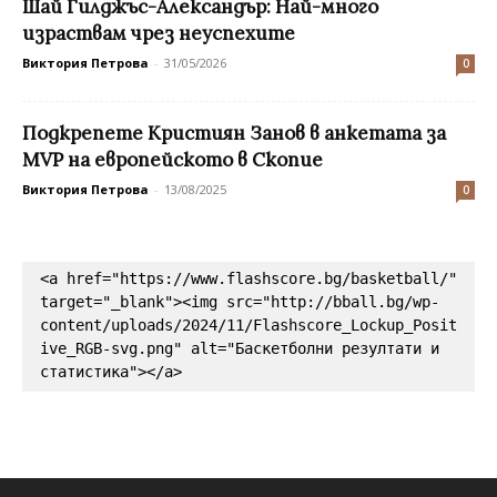
Шай Гилджъс-Александър: Най-много
израствам чрез неуспехите
Виктория Петрова
-
31/05/2026
0
Подкрепете Кристиян Занов в анкетата за
MVP на европейското в Скопие
Виктория Петрова
-
13/08/2025
0
<a href="https://www.flashscore.bg/basketball/" 
target="_blank"><img src="http://bball.bg/wp-
content/uploads/2024/11/Flashscore_Lockup_Posit
ive_RGB-svg.png" alt="Баскетболни резултати и 
статистика"></a>