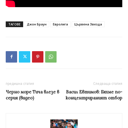
ТАГОВЕ
Джон Браун
Евролига
Цървена Звезда
предишна статия
Следваща статия
Черно море Тича влезе в
Васил Евтимов: Бяхме по-
серия (видео)
концентрираният отбор