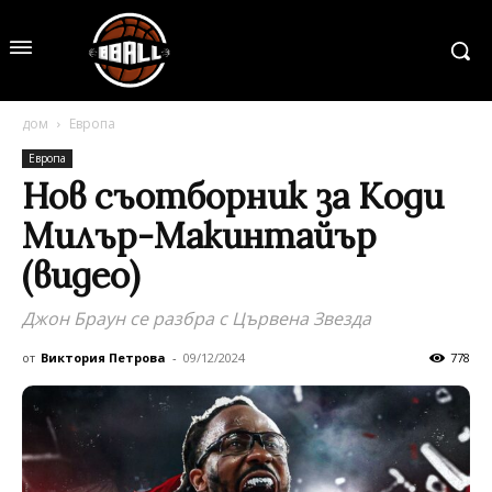
дом
Европа
Европа
Нов съотборник за Коди
Милър-Макинтайър
(видео)
Джон Браун се разбра с Цървена Звезда
от
Виктория Петрова
-
09/12/2024
778