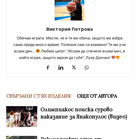
Виктория Петрова
Обичам играта. Мисля, че и тя ме обича, защото ме избра
сама преди много време. Полезни сме си взаимно! Тя ме учи
всеки ден...
Любим цитат: "Искам да спечеля всеки мач, в
който играя, защото мразя да губя", Лука Дончич!
СВЪРЗАНИ С ТЯХ ИЗДЕЛИЯ
ОЩЕ ОТ АВТОРА
Олимпиакос поиска сурово
наказание за Янакопулос (видео)