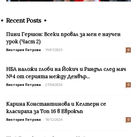
Recent Posts
Пини Гершон: Всеки провал за мен е научен
урок (Част 2)
Виктория Петрова
-
19/07/2025
0
НБА наложи глоби на Йокич и Рандъл след мач
№4 от серията между Денвър...
Виктория Петрова
-
27/04/2026
0
Карина Константинова и Келтерн се
класираха за Топ 16 в Еврокъп
Виктория Петрова
-
18/12/2024
0