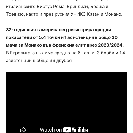
италианските Виртус Рома, Бриндизи, Бреша и
Тревизо, както и през руския УНИКС Казан и Монако.
32-годишният американец регистрира средни
показатели от 5.4 точки и 1 асистенция в общо 30
мача за Монако във френския елит през 2023/2024.
В Евролигата пък има средно по 6 точки, 3 борби и 1.4
асистенции в общо 36 двубоя.