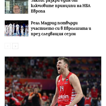
Заклис разкри един от
ключовите принципи на НБА
Европа
Реал Мадрид потвърди
участието си в Евролигата и
през следващия сезон