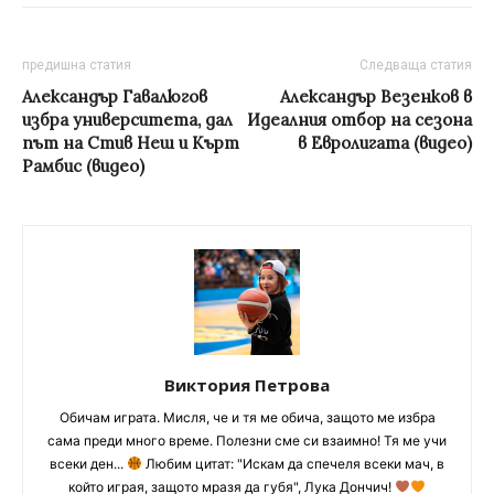
предишна статия
Следваща статия
Александър Гавалюгов
Александър Везенков в
избра университета, дал
Идеалния отбор на сезона
път на Стив Неш и Кърт
в Евролигата (видео)
Рамбис (видео)
Виктория Петрова
Обичам играта. Мисля, че и тя ме обича, защото ме избра
сама преди много време. Полезни сме си взаимно! Тя ме учи
всеки ден...
Любим цитат: "Искам да спечеля всеки мач, в
който играя, защото мразя да губя", Лука Дончич!