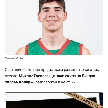
Снимка: ФИБА
Oще един българин продължава развитието си отвъд
океана.
Михаил Гавазов ще носи екипа на Линдзи
Уилсън Колидж
, разположен в Кентъки.