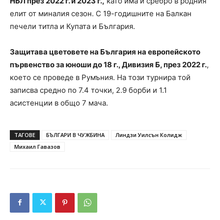
НБЛ през 2022 г. и 2023 г.,
като има и сребро в родния
елит от миналия сезон. С 19-годишните на Балкан
печели титла и Купата и България.
Защитава цветовете на България на европейското
първенство за юноши до 18 г., Дивизия Б, през 2022 г.
,
което се проведе в Румъния. На този турнира той
записва средно по 7.4 точки, 2.9 борби и 1.1
асистенции в общо 7 мача.
ТАГОВЕ
БЪЛГАРИ В ЧУЖБИНА
Линдзи Уилсън Колидж
Михаил Гавазов