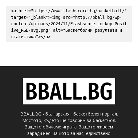
<a href="https://www.flashscore.bg/basketball/" 
target="_blank"><img src="http://bball.bg/wp-
content/uploads/2024/11/Flashscore_Lockup_Posit
ive_RGB-svg.png" alt="Баскетболни резултати и 
статистика"></a>
BBALL.BG - българският баскетболен портал.
Мястото, където ще говорим за баскетбол.
Защото обичаме играта. Защото живеем
заради нея. Защото за нас, единствено