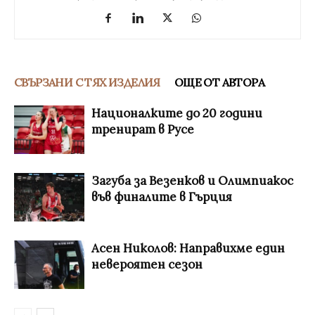
СВЪРЗАНИ С ТЯХ ИЗДЕЛИЯ
ОЩЕ ОТ АВТОРА
Националките до 20 години
тренират в Русе
Загуба за Везенков и Олимпиакос
във финалите в Гърция
Асен Николов: Направихме един
невероятен сезон