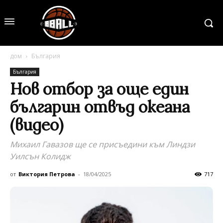
дом
България
България
Нов отбор за още един
българин отвъд океана
(видео)
Михаил Гавазов ще се присъедини към Линдзи
Уилсън Колидж
от
Виктория Петрова
-
18/04/2025
717