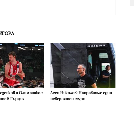
ВТОРА
Везенков и Олимпиакос
Асен Николов: Направихме един
ите в Гърция
невероятен сезон