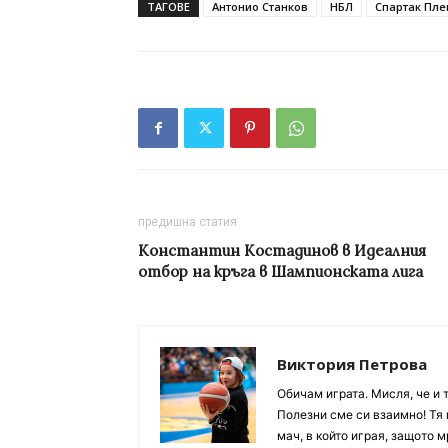
ТАГОВЕ
Антонио Станков
НБЛ
Спартак Пле
предишна статия
Константин Костадинов в Идеалния
отбор на кръга в Шампионската лига
Виктория Петрова
Обичам играта. Мисля, че и 
Полезни сме си взаимно! Тя 
мач, в който играя, защото м