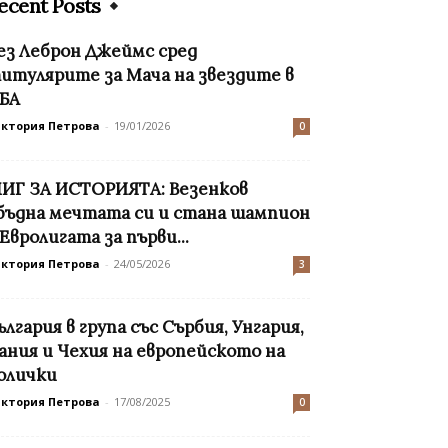
ecent Posts
ез Леброн Джеймс сред
итулярите за Мача на звездите в
БА
иктория Петрова
-
19/01/2026
0
ИГ ЗА ИСТОРИЯТА: Везенков
бъдна мечтата си и стана шампион
 Евролигата за първи...
иктория Петрова
-
24/05/2026
3
ългария в група със Сърбия, Унгария,
ания и Чехия на европейското на
олички
иктория Петрова
-
17/08/2025
0