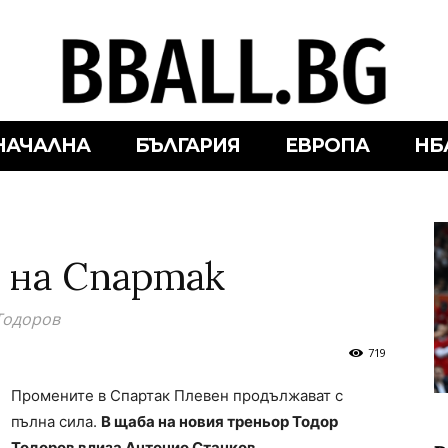
НАЧАЛНА
БЪЛГАРИЯ
ЕВРОПА
НБ
 на Спартак
Тодоров
719
Промените в Спартак Плевен продължават с
пълна сила.
В щаба на новия треньор Тодор
Тодоров влиза Антонио Станков.