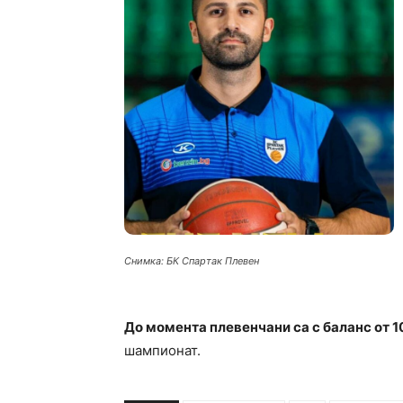
Снимка: БК Спартак Плевен
До момента плевенчани са с баланс от 
шампионат.