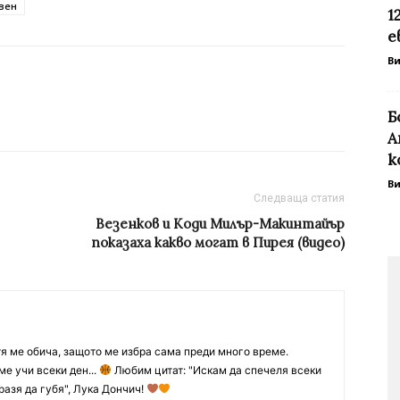
вен
1
е
В
Б
А
к
В
Следваща статия
Везенков и Коди Милър-Макинтайър
показаха какво могат в Пирея (видео)
тя ме обича, защото ме избра сама преди много време.
ме учи всеки ден...
Любим цитат: "Искам да спечеля всеки
разя да губя", Лука Дончич!