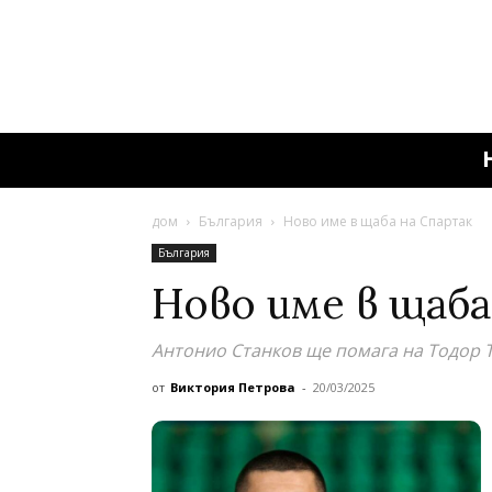
дом
България
Ново име в щаба на Спартак
България
Ново име в щаба
Антонио Станков ще помага на Тодор 
от
Виктория Петрова
-
20/03/2025