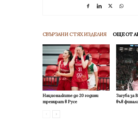
СВЪРЗАНИ С ТЯХ ИЗДЕЛИЯ
ОЩЕ ОТ А
Националките до 20 години
Загуба за 
тренират в Русе
във финал