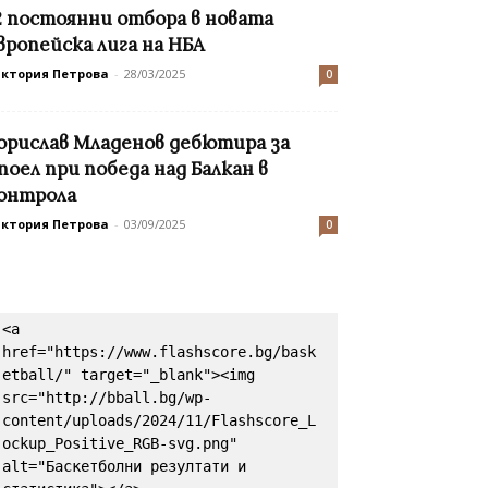
2 постоянни отбора в новата
вропейска лига на НБА
иктория Петрова
-
28/03/2025
0
орислав Младенов дебютира за
поел при победа над Балкан в
онтрола
иктория Петрова
-
03/09/2025
0
<a 
href="https://www.flashscore.bg/bask
etball/" target="_blank"><img 
src="http://bball.bg/wp-
content/uploads/2024/11/Flashscore_L
ockup_Positive_RGB-svg.png" 
alt="Баскетболни резултати и 