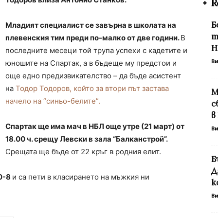
R
Б
Младият специалист се завърна в школата на
т
плевенския тим преди по-малко от две години.
В
Н
последните месеци той трупа успехи с кадетите и
В
юношите на Спартак, а в бъдеще му предстои и
още едно предизвикателство – да бъде асистент
на
Тодор Тодоров, който за втори път застава
М
начело на “синьо-белите”.
с
в
Спартак ще има мач в НБЛ още утре (21 март) от
В
18.00 ч. срещу Левски в зала “Балканстрой”.
Срещата ще бъде от 22 кръг в родния елит.
Б
Д
10-8
и са пети в класирането на мъжкия ни
к
В