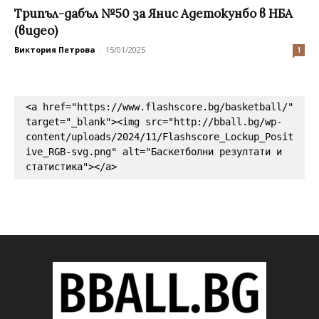
Трипъл-дабъл №50 за Янис Адетокунбо в НБА
(видео)
Виктория Петрова
-
15/01/2025
1
<a href="https://www.flashscore.bg/basketball/" 
target="_blank"><img src="http://bball.bg/wp-
content/uploads/2024/11/Flashscore_Lockup_Posit
ive_RGB-svg.png" alt="Баскетболни резултати и 
статистика"></a>