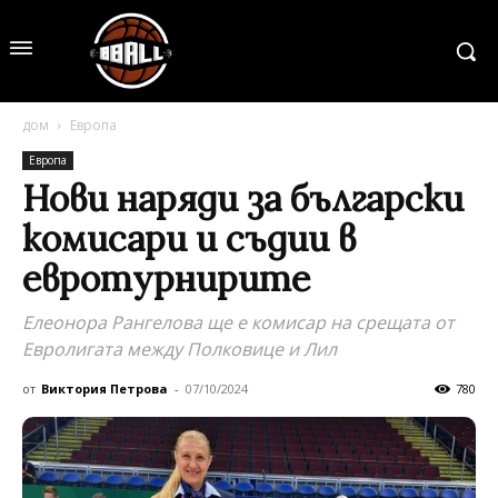
дом
Европа
Европа
Нови наряди за български
комисари и съдии в
евротурнирите
Елеонора Рангелова ще е комисар на срещата от
Евролигата между Полковице и Лил
от
Виктория Петрова
-
07/10/2024
780