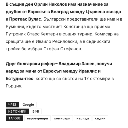
В същия ден Орлин Николов има назначение за
двубоя от Еврокъп в Белград между Цървена звезда
и Протеас Вулас.
Български представители ще има и в
Румъния, където местният Констанца ще приеме
Рутроник Старс Келтерн в същия турнир. Комисар на
срещата ще е Ивайло Ресиловски, а в съдийската
тройка бе избран Стефан Стефанов.
Друг български рефер – Владимир Занев, получи
наряд за мача от Еврокъп между Ираклис и
Естудиантес
, който ще се състои на 17 октомври в
Гърция.
ЧРЕЗ
Google
ИЗТОЧНИК
БФБ
ТАГОВЕ
евротурнири
комисари
наряди
съдии