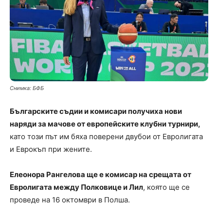
Снимка: БФБ
Българските съдии и комисари получиха нови
наряди за мачове от европейските клубни турнири,
като този път им бяха поверени двубои от Евролигата
и Еврокъп при жените.
Елеонора Рангелова ще е комисар на срещата от
Евролигата между Полковице и Лил
, която ще се
проведе на 16 октомври в Полша.