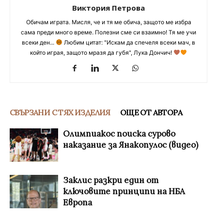
Виктория Петрова
Обичам играта. Мисля, че и тя ме обича, защото ме избра
сама преди много време. Полезни сме си взаимно! Тя ме учи
всеки ден...
Любим цитат: "Искам да спечеля всеки мач, в
който играя, защото мразя да губя", Лука Дончич!
СВЪРЗАНИ С ТЯХ ИЗДЕЛИЯ
ОЩЕ ОТ АВТОРА
Олимпиакос поиска сурово
наказание за Янакопулос (видео)
Заклис разкри един от
ключовите принципи на НБА
Европа