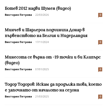
Ботев 2012 надви Шумен (видео)
Виктория Петрова
-
22/03/2026
0
Минчев и Шарлероа подчиниха Донар в
първенството на Белгия и Нидерландия
Виктория Петрова
-
17/11/2024
0
Минесота се върна от -19 точки и би Клипърс
(видео)
Виктория Петрова
-
07/01/2025
0
Тодор Тодоров: Искам да продължа това, което
е започнато от началото на сезона
Виктория Петрова
-
21/03/2025
0