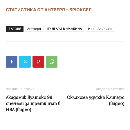
СТАТИСТИКА ОТ АНТВЕРП – БРЮКСЕЛ
ТАГОВЕ
Антверп
БЪЛГАРИ В ЧУЖБИНА
Иван Алипиев
предишна статия
Следваща статия
Академик Бултекс 99
Оклахома удържа Клипърс
спечели за трети път в
(видео)
НБЛ (видео)