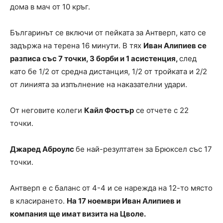
дома в мач от 10 кръг.
Българинът се включи от пейката за Антверп, като се
задържа на терена 16 минути. В тях
Иван Алипиев се
разписа със 7 точки, 3 борби и 1 асистенция,
след
като бе 1/2 от средна дистанция, 1/2 от тройката и 2/2
от линията за изпълнение на наказателни удари.
От неговите колеги
Кайл Фостър
се отчете с 22
точки.
Джаред Аброулс
бе най-резултатен за Брюксел със 17
точки.
Антверп е с баланс от 4-4 и се нарежда на 12-то място
в класирането.
На 17 ноември Иван Алипиев и
компания ще имат визита на Цволе.