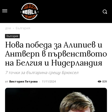
дом
България
България
Нова победа за Алипиев и
Антверп в първенството
на Белгия и Нидерландия
7 точки за българина срещу Брюксел
от
Виктория Петрова
-
11/11/2024
839