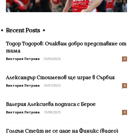
Recent Posts
Toдор Тодоров: Очаквам добро представяне от
тима
Виктория Петрова
-
05/06/2026
0
Александър Стоименов ще играе в Сърбия
Виктория Петрова
-
29/07/2025
0
Валерия Алексиева подписа с Берое
Виктория Петрова
-
19/08/2025
0
Голдън Стейт не се даде на Финикс (видео)