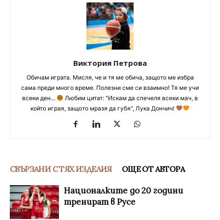
Виктория Петрова
Обичам играта. Мисля, че и тя ме обича, защото ме избра
сама преди много време. Полезни сме си взаимно! Тя ме учи
всеки ден...
Любим цитат: "Искам да спечеля всеки мач, в
който играя, защото мразя да губя", Лука Дончич!
СВЪРЗАНИ С ТЯХ ИЗДЕЛИЯ
ОЩЕ ОТ АВТОРА
Националките до 20 години
тренират в Русе