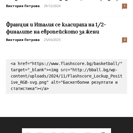
Виктория Петрова
-
29/12/2024
1
Франция и Италия се класираха на 1/2-
финалите на европейското за жени
Виктория Петрова
-
25/06/2025
0
<a href="https://www.flashscore.bg/basketball/" 
target="_blank"><img src="http://bball.bg/wp-
content/uploads/2024/11/Flashscore_Lockup_Posit
ive_RGB-svg.png" alt="Баскетболни резултати и 
статистика"></a>