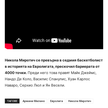
Никола Миротич се превърна в седмия баскетболист
в историята на Евролигата, прескочил бариерата от
4000 точки.
Преди него това правят Майк Джеймс,
Нандо Де Коло, Василис Спанулис, Хуан Карлос
Наваро, Серхио Люл и Ян Весели.
ТАГОВЕ
Армани Милано
Евролига
Никола Миротич