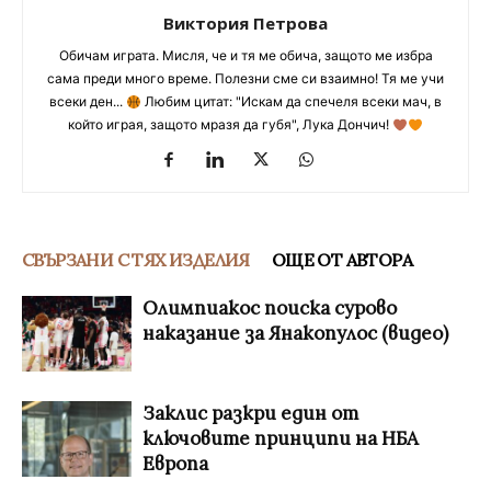
Виктория Петрова
Обичам играта. Мисля, че и тя ме обича, защото ме избра
сама преди много време. Полезни сме си взаимно! Тя ме учи
всеки ден...
Любим цитат: "Искам да спечеля всеки мач, в
който играя, защото мразя да губя", Лука Дончич!
СВЪРЗАНИ С ТЯХ ИЗДЕЛИЯ
ОЩЕ ОТ АВТОРА
Олимпиакос поиска сурово
наказание за Янакопулос (видео)
Заклис разкри един от
ключовите принципи на НБА
Европа