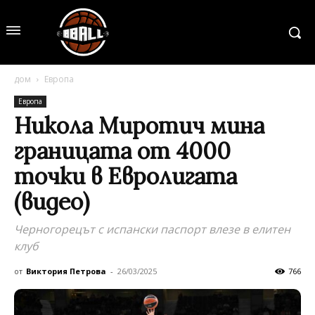
дом
Европа
Европа
Никола Миротич мина
границата от 4000
точки в Евролигата
(видео)
Черногорецът с испански паспорт влезе в елитен
клуб
от
Виктория Петрова
-
26/03/2025
766