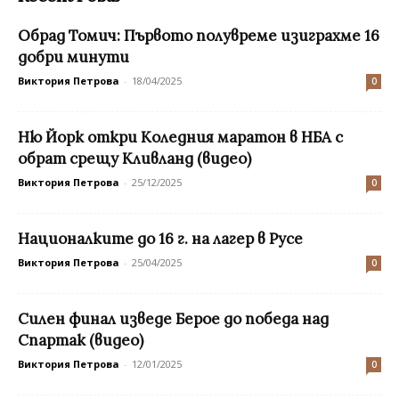
Обрад Томич: Първото полувреме изиграхме 16
добри минути
Виктория Петрова
-
18/04/2025
0
Ню Йорк откри Коледния маратон в НБА с
обрат срещу Кливланд (видео)
Виктория Петрова
-
25/12/2025
0
Националките до 16 г. на лагер в Русе
Виктория Петрова
-
25/04/2025
0
Силен финал изведе Берое до победа над
Спартак (видео)
Виктория Петрова
-
12/01/2025
0