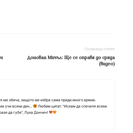
Следваща статия
ри
Донован Мичъл: Ще се оправя до сряда
(видео)
тя ме обича, защото ме избра сама преди много време.
ме учи всеки ден...
Любим цитат: "Искам да спечеля всеки
разя да губя", Лука Дончич!