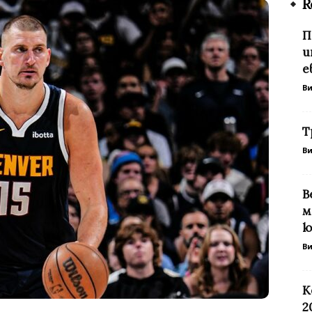
R
П
и
е
В
Т
В
В
м
ю
В
К
2