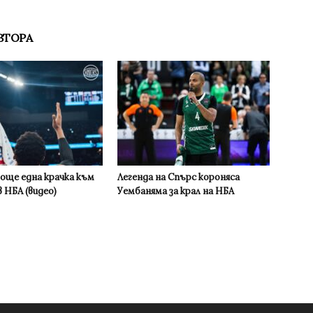
ВТОРА
 още една крачка към
Легенда на Спърс короняса
 НБА (видео)
Уембаняма за крал на НБА