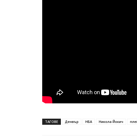
ТАГОВЕ
Денвър
НБА
Никола Йокич
пле