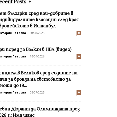
ecent Posts
ет българки сред най-добрите в
ндивидуалните класации след края
вропейското в Истанбул
иктория Петрова
-
30/08/2025
0
ри поред за Балкан в НБЛ (видео)
иктория Петрова
-
16/04/2026
0
енцислав Великов сред съдиите на
ача за бронза на световното за
ноши до 19...
иктория Петрова
-
06/07/2025
0
евин Дюрант за Олимпиадата през
028 г.: Има шанс