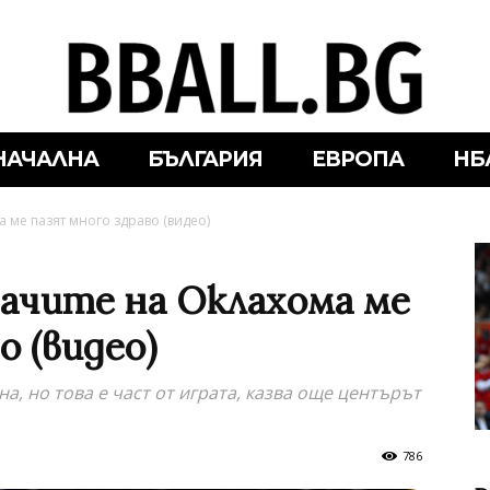
НАЧАЛНА
БЪЛГАРИЯ
ЕВРОПА
НБ
 ме пазят много здраво (видео)
рачите на Оклахома ме
о (видео)
на, но това е част от играта, казва още центърът
786