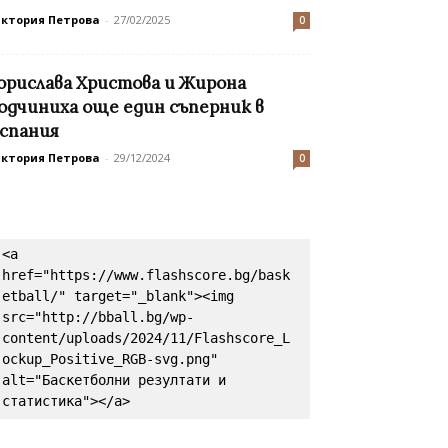
иктория Петрова
-
27/02/2025
0
орислава Христова и Жирона
одчиниха още един съперник в
спания
иктория Петрова
-
29/12/2024
0
<a 
href="https://www.flashscore.bg/bask
etball/" target="_blank"><img 
src="http://bball.bg/wp-
content/uploads/2024/11/Flashscore_L
ockup_Positive_RGB-svg.png" 
alt="Баскетболни резултати и 
статистика"></a>