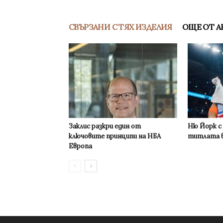
СВЪРЗАНИ С ТЯХ ИЗДЕЛИЯ
ОЩЕ ОТ А
Заклис разкри един от
Ню Йорк с
ключовите принципи на НБА
титлата в
Европа