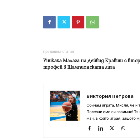
предишна статия
Уникаха Малага на Дейвид Кравиш с вто
трофей в Шампионската лига
Виктория Петрова
Обичам играта. Мисля, че и 
Полезни сме си взаимно! Тя 
мач, в който играя, защото м