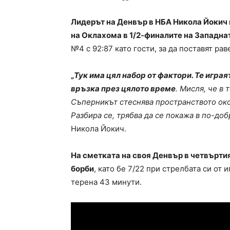
Лидерът на Денвър в НБА Никола Йокич 
на Оклахома в 1/2-финалите на Западна
№4 с 92:87 като гости, за да поставят рав
„
Тук има цял набор от фактори. Те игра
връзка през цялото време
. Мисля, че в
Съперникът стеснява пространството око
Разбира се, трябва да се покажа в по-добр
Никола Йокич.
На сметката на своя Денвър в четвъртия
борби
, като бе 7/22 при стрелбата си от 
терена 43 минути.