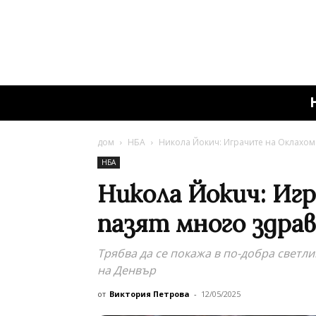
дом
НБА
Никола Йокич: Играчите на Оклахома
НБА
Никола Йокич: Иг
пазят много здрав
Трябва да се покажа в по-добра светли
на Денвър
от
Виктория Петрова
-
12/05/2025