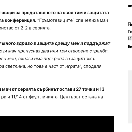
В
говори за представянето на своя тим и защитата
та конференция.
“Гръмотевиците” спечелиха мач
Б
енство от 2-2 в серията.
п
И
ят много здраво в защита срещу мен и поддържат
В
 този мач пропуснах два или три отворени стрелби.
ло мен, винаги има подкрепа за защитника.
а светлина, но това е част от играта
“, споделя
 мач от серията сърбинът остави 27 точки и 13
игра и 11/14 от фаул линията. Центърът остана на